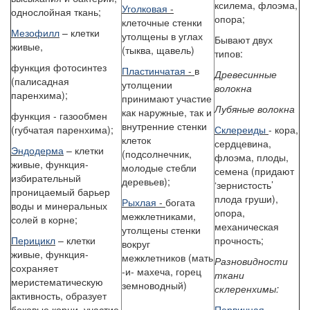
ксилема, флоэма,
Уголковая
-
однослойная ткань;
опора;
клеточные стенки
Мезофилл
– клетки
утолщены в углах
Бывают двух
живые,
(тыква, щавель)
типов:
функция фотосинтез
Пластинчатая
-
в
Древесинные
(палисадная
утолщении
волокна
паренхима);
принимают участие
Лубяные волокна
как наружные, так и
функция - газообмен
внутренние стенки
(губчатая паренхима);
Склереиды
- кора,
клеток
сердцевина,
Эндодерма
– клетки
(подсолнечник,
флоэма, плоды,
живые, функция-
молодые стебли
семена (придают
избирательный
деревьев);
‘зернистость’
проницаемый барьер
плода груши),
Рыхлая
-
богата
воды и минеральных
опора,
межклетниками,
солей в корне;
механическая
утолщены стенки
Перицикл
– клетки
прочность;
вокруг
живые, функция-
межклетников (мать
Разновидности
сохраняет
-и- махеча, горец
ткани
меристематическую
земноводный)
склеренхимы:
активность, образует
боковые корни, участие
Первичная