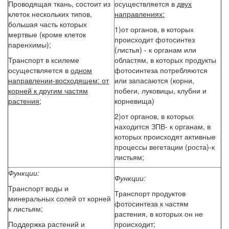
Проводящая ткань, состоит из
осуществляется в
двух
клеток нескольких типов,
направлениях:
большая часть которых
1)от органов, в которых
мертвые (кроме клеток
происходит фотосинтез
паренхимы);
(листья) - к органам или
Транспорт в ксилеме
областям, в которых продукты
осуществляется в
одном
фотосинтеза потребляются
направлении-
восходящем: от
или запасаются (корни,
корней к другим частям
побеги, луковицы, клубни и
растения;
корневища)
2)от органов, в которых
находится ЗПВ- к органам, в
которых происходят активные
процессы вегетации (роста)-к
листьям;
Функции:
Функции:
Транспорт воды и
Транспорт продуктов
минеральных солей от корней
фотосинтеза к частям
к листьям;
растения, в которых он не
Поддержка растений и
происходит;