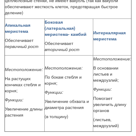
целлюлозные стенки, не имеют вакуоль (так как вакуоли
обеспечивают жесткость клеток, предотвращая быстрое
деление)
Боковая
Апикальная
(латеральная)
меристема
Интеркалярная
меристема- камбий
меристема
Обеспечивает
Обеспечивает
первичный рост
вторичный рост
Местоположение:
Местоположение:
В основании
Местоположение:
листьев и
По бокам стебля и
На растущих
междоузлий;
корня;
кончиках стебля и
Функции:
корня;
Функции:
Помогает
Функции:
Увеличение обхвата и
увеличить длину
диаметра растения
Увеличение длины
органов
растения
(в толщину)
(листьев,
междоузлий)