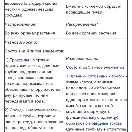
деревьев благодаря своим
Вместе с ксилемой образует
жестким одревесневшим
проводящие пучки;
сосудам;
Распределение:
Распределение:
Во всех органах растения
Во всех органах растения
Разновидности:
Состоит из 4 типов элементов:
Разновидности:
1)
Трахеиды
- мертвые
одиночные клетки, длинные
Состоит из 5 типов элементов:
трубки, содержат лигнин;
1)
членики ситовидных трубок
-
концы соприкасающихся
живые клетки, с тонкими
трахеид перекрываются,
целлюлозными оболочками,
обеспечивая опору растения;
при созревании отмирают
внутри пустые, по ним
ядра, при этом клетка остается
передвигается вода;
живой, вместе с клеткой-
2)
Сосуды
- мертвые клетки;
спутницей формирует
длинные трубки, короче и
функциональную единицу;
шире трахеид; происхождение
образуют
ситовидные трубки
от трахеид; образуется в
(длинные трубчатые структуры,