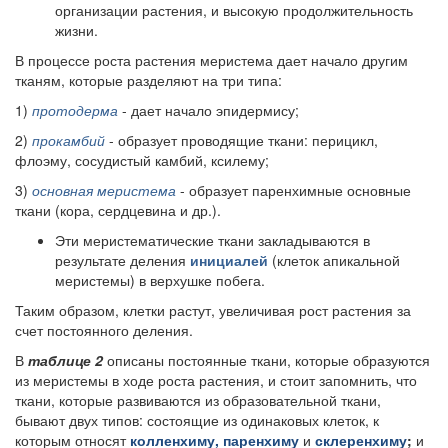
организации растения, и высокую продолжительность
жизни.
В процессе роста растения меристема дает начало другим
тканям, которые разделяют на три типа:
1)
протодерма
- дает начало эпидермису;
2)
прокамбий
- образует проводящие ткани: перицикл,
флоэму, сосудистый камбий, ксилему;
3)
основная меристема
- образует паренхимные основные
ткани (кора, сердцевина и др.).
Эти меристематические ткани закладываются в
результате деления
инициалей
(клеток апикальной
меристемы) в верхушке побега.
Таким образом, клетки растут, увеличивая рост растения за
счет постоянного деления.
В
таблице 2
описаны постоянные ткани, которые образуются
из меристемы в ходе роста растения, и стоит запомнить, что
ткани, которые развиваются из образовательной ткани,
бывают двух типов: состоящие из одинаковых клеток, к
которым относят
колленхиму, паренхиму
и
склеренхиму
;
и