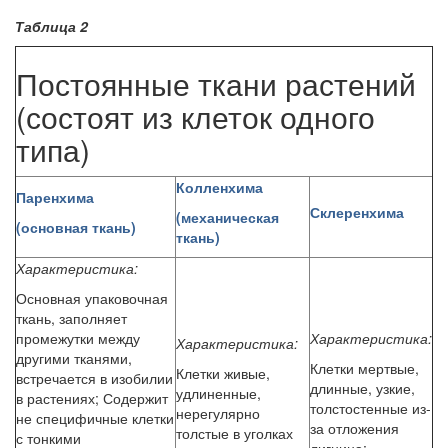
Таблица 2
Постоянные ткани растений
(состоят из клеток одного
типа)
Колленхима
Паренхима
Склеренхима
(механическая
(основная ткань)
ткань)
Характеристика:
Основная упаковочная
ткань, заполняет
промежутки между
Характеристика:
Характеристика:
другими тканями,
Клетки мертвые,
Клетки живые,
встречается в изобилии
длинные, узкие,
удлиненные,
в растениях; Содержит
толстостенные из-
нерегулярно
не специфичные клетки
за отложения
толстые в уголках
с тонкими