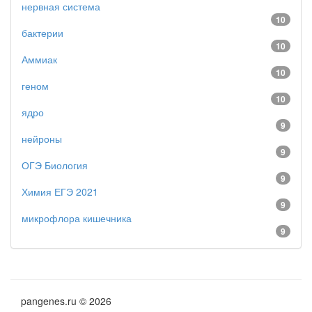
нервная система
10
бактерии
10
Аммиак
10
геном
10
ядро
9
нейроны
9
ОГЭ Биология
9
Химия ЕГЭ 2021
9
микрофлора кишечника
9
pangenes.ru © 2026