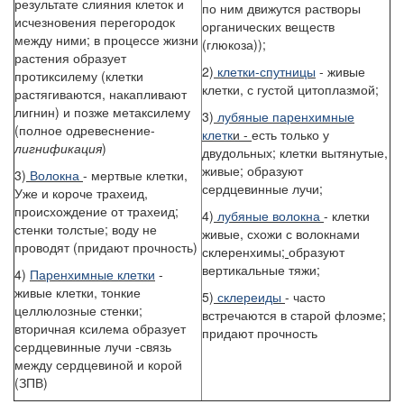
результате слияния клеток и
по ним движутся растворы
исчезновения перегородок
органических веществ
между ними; в процессе жизни
(глюкоза));
растения образует
2)
клетки-спутницы
- живые
протиксилему (клетки
клетки, с густой цитоплазмой;
растягиваются, накапливают
лигнин) и позже метаксилему
3)
лубяные паренхимные
(полное одревеснение-
клетк
и -
есть только у
лигнификация
)
двудольных; клетки вытянутые,
живые; образуют
3)
Волокна
- мертвые клетки,
сердцевинные лучи;
Уже и короче трахеид,
происхождение от трахеид;
4)
лубяные волокна
- клетки
стенки толстые; воду не
живые, схожи с волокнами
проводят (придают прочность)
склеренхимы;
образуют
вертикальные тяжи;
4)
Паренхимные клетки
-
живые клетки, тонкие
5)
склереиды
- часто
целлюлозные стенки;
встречаются в старой флоэме;
вторичная ксилема образует
придают прочность
сердцевинные лучи -связь
между сердцевиной и корой
(ЗПВ)