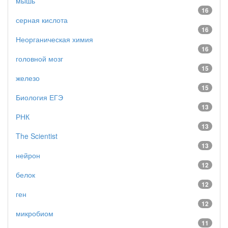
мышь
16
серная кислота
16
Неорганическая химия
16
головной мозг
15
железо
15
Биология ЕГЭ
13
РНК
13
The Scientist
13
нейрон
12
белок
12
ген
12
микробиом
11