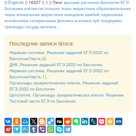
Evgenia
16227
0
Теги:
высшие растения
Биология ЕГЭ
Ботаника
клетки
гистология
ткань
меристема
образовательная
ткань
апикальная меристема
инициали
камбий
паренхима
колленхима
склеренхима
флоэма
ксилема
луб
эпидермис
трахеиды
сосуды
волокна
Последние записи блога:
Нервная система. Решение заданий ЕГЭ 2022 по
Биологии(Часть 2).
ДНК. Решение заданий ЕГЭ 2022 по Биологии.
Нервная система. Решение заданий ЕГЭ 2022 по
Биологии(Часть 1).
Органоиды эукариотических клеток. Решение заданий
ЕГЭ 2022 по Биологии
Цитология. Органоиды эукариотических клеток. Решение
Тестовой части ЕГЭ по Биологии.