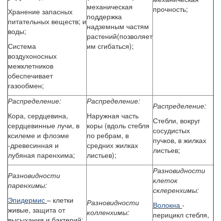
механическая
прочность;
Хранение запасных
поддержка
питательных веществ; и
надземным частям
воды;
растений(позволяет
Система
им сгибаться);
воздухоносных
межклетников
обеспечивает
газообмен;
Распределение:
Распределение:
Распределение:
Кора, сердцевина,
Наружная часть
Стебли, вокруг
сердцевинные лучи, в
коры (вдоль стебля
сосудистых
ксилеме и флоэме
по ребрам, в
пучков, в жилках
-древесинная и
средних жилках
листьев;
лубяная паренхима;
листьев);
Разновидности
Разновидности
клеток
паренхимы:
склеренхимы:
Эпидермис
– клетки
Разновидности
Волокна
-
живые, защита от
колленхимы:
перицикл стебля,
высыхания и бактерий;