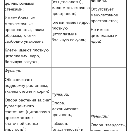
лигнина;
(из целлюлозы),
целлюлозными
мало межклеточных
стенками;
Отсутствует
пространств;
межклеточное
Имеет большие
пространство;
Клетки имеют ядро,
межклеточные
плотную
пространства, таким
Не имеют
цитоплазму и
образом, клетки
цитоплазмы и
большую вакуоль;
свободно упакованы;
ядра;
Клетки имеют плотную
цитоплазму, ядро,
большую вакуоль;
Функции:
Обеспечивает
поддержку растениям,
тканям стебля и корня;
Функции:
Опора растения за счет
Опора,
тургесцентного
механическая
состояния (цитоплазма
прочность;
Функции:
прижимается к
клеточной стенке –
Гибкость
Опора, твердость,
упругость);
(эластичность) и
механическая