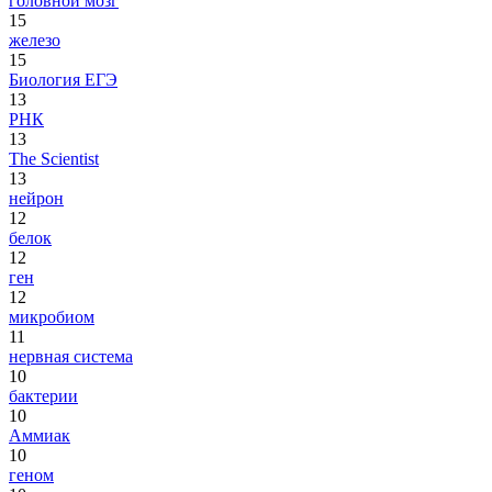
головной мозг
15
железо
15
Биология ЕГЭ
13
РНК
13
The Scientist
13
нейрон
12
белок
12
ген
12
микробиом
11
нервная система
10
бактерии
10
Аммиак
10
геном