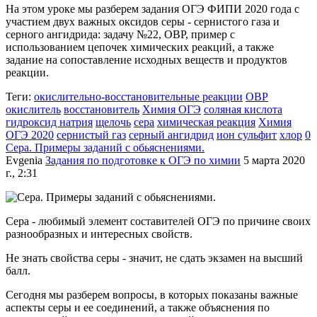
На этом уроке мы разберем задания ОГЭ ФИПИ 2020 года с
участием двух важных оксидов серы - сернистого газа и
серного ангидрида: задачу №22, ОВР, пример с
использованием цепочек химических реакций, а также
задание на сопоставление исходных веществ и продуктов
реакции.
Теги:
окислительно-восстановительные реакции
ОВР
окислитель
восстановитель
Химия ОГЭ
соляная кислота
гидроксид натрия
щелочь
сера
химическая реакция
Химия
ОГЭ 2020
сернистый газ
серный ангидрид
ион сульфит
хлор
0
Сера. Примеры заданий с обьяснениями.
Evgenia
Задания по подготовке к ОГЭ по химии
5 марта 2020
г., 2:31
Сера - любимый элемент составителей ОГЭ по причине своих
разнообразных и интересных свойств.
Не знать свойства серы - значит, не сдать экзамен на высший
балл.
Сегодня мы разберем вопросы, в которых показаны важные
аспекты серы и ее соединений, а также объяснения по