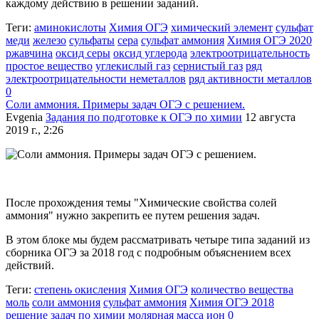
каждому действию в решении заданий.
Теги:
аминокислоты
Химия ОГЭ
химический элемент
сульфат
меди
железо
сульфаты
сера
сульфат аммония
Химия ОГЭ 2020
ржавчина
оксид серы
оксид углерода
электроотрицательность
простое вещество
углекислый газ
сернистый газ
ряд
электроотрицательности неметаллов
ряд активности металлов
0
Соли аммония. Примеры задач ОГЭ с решением.
Evgenia
Задания по подготовке к ОГЭ по химии
12 августа
2019 г., 2:26
После прохождения темы "Химические свойства солей
аммония" нужно закрепить ее путем решения задач.
В этом блоке мы будем рассматривать четыре типа заданий из
сборника ОГЭ за 2018 год с подробным объяснением всех
действий.
Теги:
степень окисления
Химия ОГЭ
количество вещества
моль
соли аммония
сульфат аммония
Химия ОГЭ 2018
решение задач по химии
молярная масса
ион
0