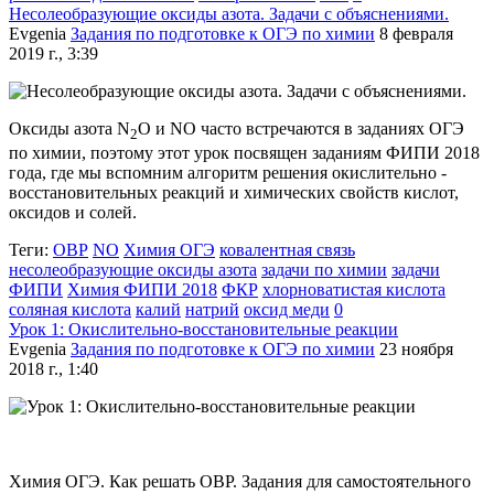
Несолеобразующие оксиды азота. Задачи с объяснениями.
Evgenia
Задания по подготовке к ОГЭ по химии
8 февраля
2019 г., 3:39
Оксиды азота N
O и NO часто встречаются в заданиях ОГЭ
2
по химии, поэтому этот урок посвящен заданиям ФИПИ 2018
года, где мы вспомним алгоритм решения окислительно -
восстановительных реакций и химических свойств кислот,
оксидов и солей.
Теги:
ОВР
NO
Химия ОГЭ
ковалентная связь
несолеобразующие оксиды азота
задачи по химии
задачи
ФИПИ
Химия ФИПИ 2018
ФКР
хлорноватистая кислота
соляная кислота
калий
натрий
оксид меди
0
Урок 1: Окислительно-восстановительные реакции
Evgenia
Задания по подготовке к ОГЭ по химии
23 ноября
2018 г., 1:40
Химия ОГЭ. Как решать ОВР. Задания для самостоятельного