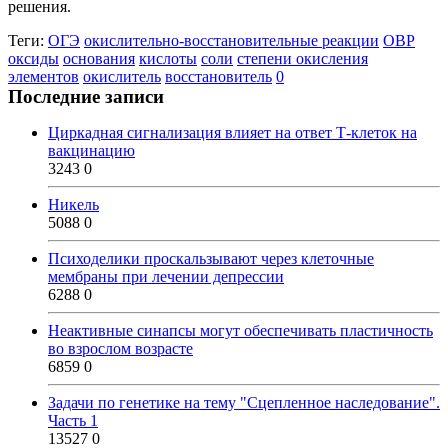
решения.
Теги:
ОГЭ
окислительно-восстановительные реакции
ОВР
оксиды
основания
кислоты
соли
степени окисления
элементов
окислитель
восстановитель
0
Последние записи
Циркадная сигнализация влияет на ответ Т-клеток на
вакцинацию
3243
0
Никель
5088
0
Психоделики проскальзывают через клеточные
мембраны при лечении депрессии
6288
0
Неактивные синапсы могут обеспечивать пластичность
во взрослом возрасте
6859
0
Задачи по генетике на тему "Сцепленное наследование".
Часть 1
13527
0