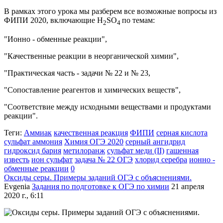
В рамках этого урока мы разберем все возможные вопросы из
ФИПИ 2020, включающие
H
SO
по темам:
2
4
"Ионно - обменные реакции",
"Качественные реакции в неорганической химии",
"Практическая часть - задачи № 22 и № 23,
"Сопоставление реагентов и химических веществ",
"Соответствие между исходными веществами и продуктами
реакции".
Теги:
Аммиак
качественная реакция
ФИПИ
серная кислота
сульфат аммония
Химия ОГЭ 2020
серный ангидрид
гидроксид бария
метилоранж
сульфат меди (II)
гашенная
известь
ион сульфат
задача № 22 ОГЭ
хлорид серебра
ионно -
обменные реакции
0
Оксиды серы. Примеры заданий ОГЭ с объяснениями.
Evgenia
Задания по подготовке к ОГЭ по химии
21 апреля
2020 г., 6:11