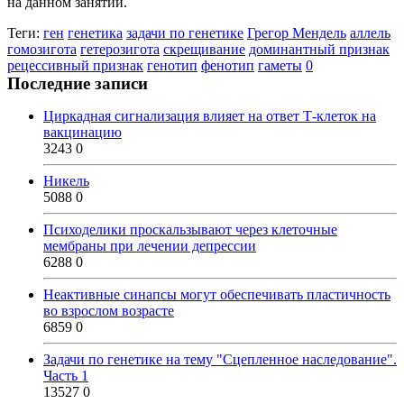
на данном занятии.
Теги:
ген
генетика
задачи по генетике
Грегор Мендель
аллель
гомозигота
гетерозигота
скрещивание
доминантный признак
рецессивный признак
генотип
фенотип
гаметы
0
Последние записи
Циркадная сигнализация влияет на ответ Т-клеток на
вакцинацию
3243
0
Никель
5088
0
Психоделики проскальзывают через клеточные
мембраны при лечении депрессии
6288
0
Неактивные синапсы могут обеспечивать пластичность
во взрослом возрасте
6859
0
Задачи по генетике на тему "Сцепленное наследование".
Часть 1
13527
0