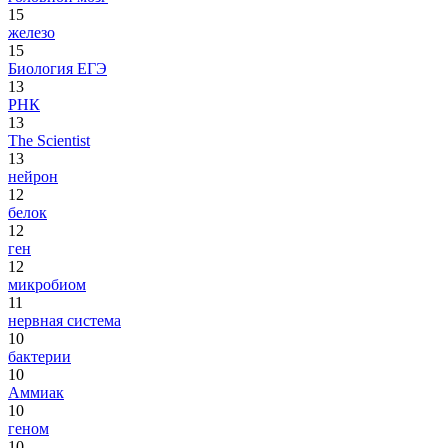
15
железо
15
Биология ЕГЭ
13
РНК
13
The Scientist
13
нейрон
12
белок
12
ген
12
микробиом
11
нервная система
10
бактерии
10
Аммиак
10
геном
10