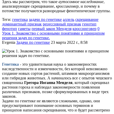
Здесь мы рассмотрим, что такое
аутосомное наследование
,
анализирующее скрещивание,
кроссинговер
, и почему в
потомстве получаются разнородные фенотипические группы.
Теги:
генетика
задачи по генетике
аллель
скрещивание
доминантный признак
рецессивный признак
генотип
фенотип
гаметы
первый закон Менделя
кроссинговер
0
Урок 1. Знакомство с основными понятиями и принципом
решения задач по генетике.
Evgenia
Задачи по генетике
23 марта 2022 г., 8:58
Генетика
- это удивительная наука о закономерностях
наследственности и изменчивости, без которой невозможно
создание новых сортов растений, штаммов микроорганизмов
или гибридов животных. А начиналось все с опытов чешского
священника
Грегора Иоганна Менделя
, который скрещивал
растения гороха и наблюдал закономерности появления
различных признаков, позже сформулированных в виде трех
законов.
Задачи по генетике не являются сложными, однако, они
предусматривают понимание основных терминов и
принципов написания скрещивания, что и будет рассмотрено