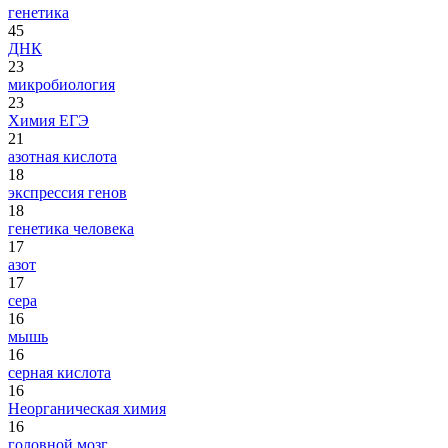
генетика
45
ДНК
23
микробиология
23
Химия ЕГЭ
21
азотная кислота
18
экспрессия генов
18
генетика человека
17
азот
17
сера
16
мышь
16
серная кислота
16
Неорганическая химия
16
головной мозг