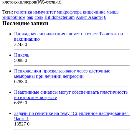
клеток-киллеров(
NK-клетки
).
Теги:
генетика
иммунитет
микрофлора кишечника
мышь
микробиом
рак
соль
Bifidobacterium
Амит Авасти
0
Последние записи
Циркадная сигнализация влияет на ответ Т-клеток на
вакцинацию
3243
0
Никель
5088
0
Психоделики проскальзывают через клеточные
мембраны при лечении депрессии
6288
0
Неактивные синапсы могут обеспечивать пластичность
во взрослом возрасте
6859
0
Задачи по генетике на тему "Сцепленное наследование".
Часть 1
13527
0