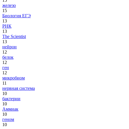
15
железо
15
Биология ЕГЭ
13
РНК
13
The Scientist
13
нейрон
12
белок
12
ген
12
микробиом
11
нервная система
10
бактерии
10
Аммиак
10
геном
10