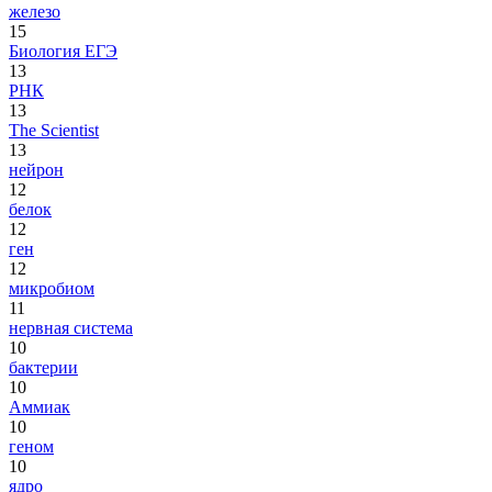
железо
15
Биология ЕГЭ
13
РНК
13
The Scientist
13
нейрон
12
белок
12
ген
12
микробиом
11
нервная система
10
бактерии
10
Аммиак
10
геном
10
ядро