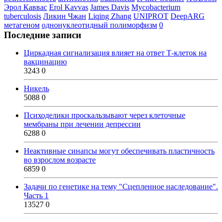
Эрол Каввас
Erol Kavvas
James Davis
Mycobacterium
tuberculosis
Ликин Чжан
Liqing Zhang
UNIPROT
DeepARG
метагеном
однонуклеотидный полиморфизм
0
Последние записи
Циркадная сигнализация влияет на ответ Т-клеток на
вакцинацию
3243
0
Никель
5088
0
Психоделики проскальзывают через клеточные
мембраны при лечении депрессии
6288
0
Неактивные синапсы могут обеспечивать пластичность
во взрослом возрасте
6859
0
Задачи по генетике на тему "Сцепленное наследование".
Часть 1
13527
0