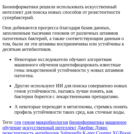
Биоинформатики решили использовать искусственный
интеллект для поиска новых способов от резистентности
супербактерий.
Они добиваются прогресса благодаря базам данных,
заполненным тысячами геномов от различных штаммов
патогенных бактерий, а также соответствующим данным о
том, были ли эти штаммы восприимчивы или устойчивы к
десяткам антибиотиков.
Некоторые исследователи обучают алгоритмам
машинного обучения идентифицировать известные
гены лекарственной устойчивости у новых штаммов
патогена.
Другие используют ИИ для поиска совершенно новых
генов устойчивости, пытаясь лучше понять, как
бактерии борются с лекарственными препаратами.
А некоторые переходят в метагеномы, стремясь понять
профиль устойчивости таких сред, как сточные воды.
Теги:
ген
геном
микробиология
биоинформатика
машинное
обучение
искусственный интеллект
Джеймс Дэвис
резистентность
антибиотик
Salmonella
K-mer Counter
XGBoost