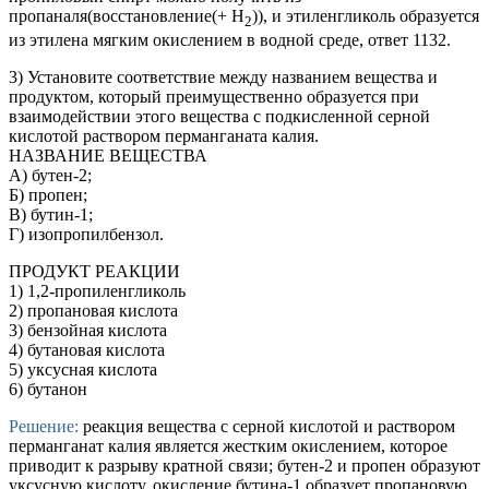
пропаналя(восстановление(+ H
)), и этиленгликоль образуется
2
из этилена мягким окислением в водной среде, ответ 1132.
3) Установите соответствие между названием вещества и
продуктом, который преимущественно образуется при
взаимодействии этого вещества с подкисленной серной
кислотой раствором перманганата калия.
НАЗВАНИЕ ВЕЩЕСТВА
А) бутен-2;
Б) пропен;
В) бутин-1;
Г) изопропилбензол.
ПРОДУКТ РЕАКЦИИ
1) 1,2-пропиленгликоль
2) пропановая кислота
3) бензойная кислота
4) бутановая кислота
5) уксусная кислота
6) бутанон
Решение:
реакция вещества с серной кислотой и раствором
перманганат калия является жестким окислением, которое
приводит к разрыву кратной связи; бутен-2 и пропен образуют
уксусную кислоту, окисление бутина-1 образует пропановую