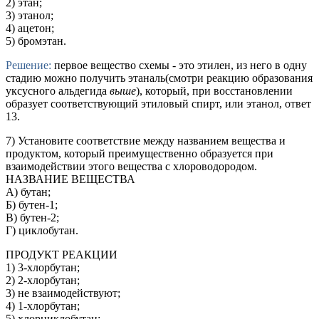
2) этан;
3) этанол;
4) ацетон;
5) бромэтан.
Решение:
первое вещество схемы - это этилен, из него в одну
стадию можно получить этаналь(смотри реакцию образования
уксусного альдегида
выше
), который, при восстановлении
образует соответствующий этиловый спирт, или этанол, ответ
13.
7) Установите соответствие между названием вещества и
продуктом, который преимущественно образуется при
взаимодействии этого вещества с хлороводородом.
НАЗВАНИЕ ВЕЩЕСТВА
А) бутан;
Б) бутен-1;
В) бутен-2;
Г) циклобутан.
ПРОДУКТ РЕАКЦИИ
1) 3-хлорбутан;
2) 2-хлорбутан;
3) не взаимодействуют;
4) 1-хлорбутан;
5) хлорциклобутан;