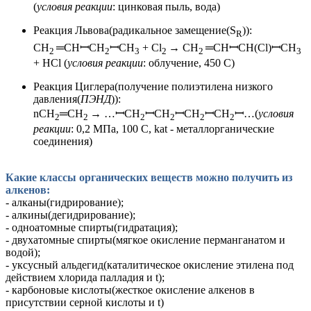
(
условия реакции
: цинковая пыль, вода)
Реакция Львова(радикальное замещение(S
)):
R
CH
═CHꟷCH
ꟷCH
+ Cl
→ CH
═CHꟷCH(Cl)ꟷCH
2
2
3
2
2
3
+ HCl (
условия реакции
: облучение, 450 С)
Реакция Циглера(получение полиэтилена низкого
давления(
ПЭНД
)):
nCH
═CH
→ …ꟷCH
ꟷCH
ꟷCH
ꟷCH
ꟷ…(
условия
2
2
2
2
2
2
реакции
: 0,2 МПа, 100 С, kat - металлорганические
соединения)
Какие классы органических веществ можно получить из
алкенов:
- алканы(гидрирование);
- алкины(дегидрирование);
- одноатомные спирты(гидратация);
- двухатомные спирты(мягкое окисление перманганатом и
водой);
- уксусный альдегид(каталитическое окисление этилена под
действием хлорида палладия и t);
- карбоновые кислоты(жесткое окисление алкенов в
присутствии серной кислоты и t)