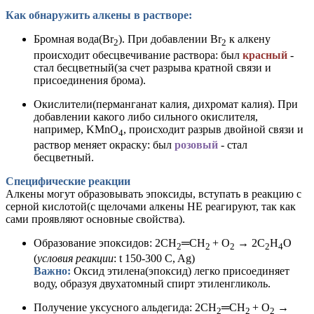
Как обнаружить алкен
ы в растворе:
Бромная вода(Br
). При добавлении Br
к алкену
2
2
происходит обесцвечивание раствора: был
красный
-
стал бесцветный(за счет разрыва кратной связи и
присоединения брома).
Окислители
(
перманганат калия, дихромат калия). При
добавлении какого либо сильного окислителя,
например, KMnO
, происходит разрыв двойной связи и
4
раствор меняет окраску: был
розовый
- стал
бесцветный.
Специфические реакции
Алкены могут образовывать эпоксиды, вступать в реакцию с
серной кислотой(с щелочами алкены НЕ реагируют, так как
сами проявляют основные свойства).
Образование эпоксидов: 2CH
═CH
+ O
→ 2C
H
O
2
2
2
2
4
(
условия реакции
: t 150-300 C, Ag)
Важно:
Оксид этилена(эпоксид) легко присоединяет
воду, образуя двухатомный спирт этиленгликоль.
Получение уксусного альдегида: 2CH
═CH
+ O
→
2
2
2