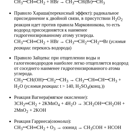
CH
ꟷCH═CH
+ HBr → CH
ꟷCH(Br)ꟷCH
3
2
3
3
Правило Хараша(перекисный эффект): радикальное
присоединение к двойной связи, в присутствии H
O
2
2
реакция идет против правила Марковникова, то есть
водород присоединяется к наименее
гидрогенизированному атому углерода.
CH
ꟷCH═CH
+ HBr → CH
ꟷCH
ꟷCH
ꟷBr
(
условия
3
2
3
2
2
реакции
:
перекись водорода)
Правило Зайцева: при отщеплении воды и
галогеноводородов наиболее легко отщепляется водород
от соседнего наименее гидрогенизированного атома
углерода.
CH
ꟷCH(OH)ꟷCH
ꟷCH
→ CH
ꟷCH═CHꟷCH
+
3
2
3
3
3
H
O (
условия реакции
: t > 140, H
SO
(конц.))
2
2
4
Реакция Вагнера(мягкое окисление):
3CH
═CH
+ 2KMnO
+ 4H
O → 3CH
OHꟷCH
OH +
2
2
4
2
2
2
2MnO
+ 2KOH
2
Реакция Гарриеса(
озонолиз
):
CH
ꟷCH═CH
+ O
→ озонид → CH
COH + HCOH
3
2
3
3