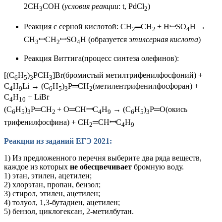
2CH
COH (
условия реакции
: t, PdCl
)
3
2
Реакция с серной кислотой
: CH
═CH
+ HꟷSO
H →
2
2
4
CH
ꟷCH
ꟷSO
H (
образуется
этилсерная кислота
)
3
2
4
Реакция Виттига(процесс синтеза олефинов):
[(C
H
)
PCH
]Br(бромистый метилтрифенилфосфоний) +
6
5
3
3
C
H
Li → (C
H
)
P═CH
(метилентрифенилфосфоран) +
4
9
6
5
3
2
C
H
+ LiBr
4
10
(C
H
)
P═CH
+ O═CHꟷC
H
→ (C
H
)
P═O(окись
6
5
3
2
4
9
6
5
3
трифенилфосфина) + CH
═CHꟷC
H
2
4
9
Реакции из заданий ЕГЭ 2021:
1) Из предложенного перечня выберите два ряда веществ,
каждое из которых
не обесцвечивает
бромную воду.
1) этан, этилен, ацетилен;
2) хлорэтан, пропан, бензол;
3) стирол, этилен, ацетилен;
4) толуол, 1,3-бутадиен, ацетилен;
5) бензол, циклогексан, 2-метилбутан.