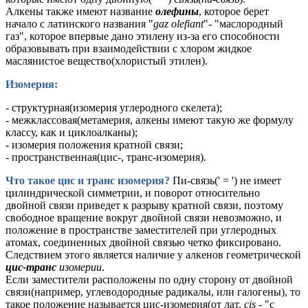
Алкены также имеют название
олефины
, которое берет
начало с латинского названия "
gaz olefiant
"- "маслородный
газ", которое впервые дано этилену из-за его способности
образовывать при взаимодействии с хлором жидкое
маслянистое вещество(хлористый этилен).
Изомерия:
- структурная(изомерия углеродного скелета);
- межклассовая(метамерия, алкены имеют такую же формулу
классу, как и циклоалканы);
- изомерия положения кратной связи;
- пространственная(цис-, транс-изомерия).
Что такое цис и транс изомерия?
Пи-связь(' = ') не имеет
цилиндрической симметрии, и поворот относительно
двойной связи приведет к разрыву кратной связи, поэтому
свободное вращение вокруг двойной связи невозможно, и
положение в пространстве заместителей при углеродных
атомах, соединенных двойной связью четко фиксировано.
Следствием этого является наличие у алкенов геометрической
цис-транс
изомерии
.
Если заместители расположены по одну сторону от двойной
связи(например, углеводородные радикалы, или галогены), то
такое положение называется цис-изомерия(от лат.
cis
- "с