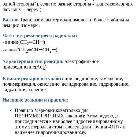
одной стороны"), если по разные стороны - транс-изомерия(от
лат. trans - "через").
Важно:
Транс изомеры термодинамически более стабильны,
чем цис-изомеры.
Часто встречающиеся радикалы:
- винил(CH
═CHꟷ)
2
- аллил(CH
═CHꟷCH
ꟷ)
2
2
Характерный тип реакции:
электрофильное
присоединение(Ad
)
E
В какие реакции вступают:
присоединение, замещение,
полимеризация, окисление, дегидрирование, гидрирование,
гидратация, горение.
Именные реакции и правила:
Правило Марковникова(только для
НЕСИММЕТРИЧНЫХ алкенов): Атом водорода
присоединяется к наиболее гидрогенизированному
атому углерода, а атом галогена(или группа -OH) - к
наименее гидрогенизированному.