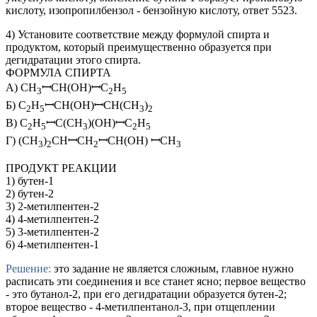
кислоту, изопропилбензол - бензойную кислоту, ответ 5523.
4) Установите соответствие между формулой спирта и
продуктом, который преимущественно образуется при
дегидратации этого спирта.
ФОРМУЛА СПИРТА
А) CH
ꟷCH(OH)ꟷC
H
3
2
5
Б) C
H
ꟷCH(OH)ꟷCH(CH
)
2
5
3
2
В) C
H
ꟷC(CH
)(OH)ꟷC
H
2
5
3
2
5
Г) (CH
)
CHꟷCH
ꟷCH(OH) ꟷCH
3
2
2
3
ПРОДУКТ РЕАКЦИИ
1) бутен-1
2) бутен-2
3) 2-метилпентен-2
4) 4-метилпентен-2
5) 3-метилпентен-2
6) 4-метилпентен-1
Решение:
это задание не является сложным, главное нужно
расписать эти соединения и все станет ясно; первое вещество
- это бутанол-2, при его дегидратации образуется бутен-2;
второе вещество - 4-метилпентанол-3, при отщеплении