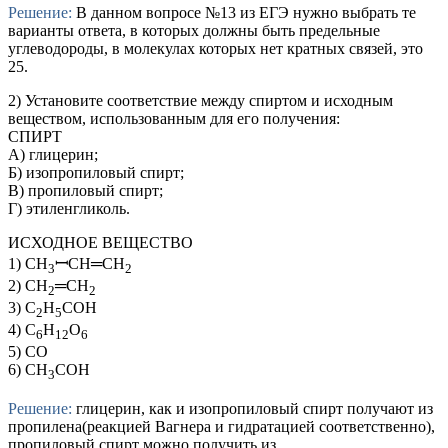
Решение:
В данном вопросе №13 из ЕГЭ нужно выбрать те
варианты ответа, в которых должны быть предельные
углеводороды, в молекулах которых нет кратных связей, это
25.
2) Установите соответствие между спиртом и исходным
веществом, использованным для его получения:
СПИРТ
А) глицерин;
Б) изопропиловый спирт;
В) пропиловый спирт;
Г) этиленгликоль.
ИСХОДНОЕ ВЕЩЕСТВО
1) CH
ꟷCH═CH
3
2
2) CH
═CH
2
2
3) C
H
COH
2
5
4) C
H
O
6
12
6
5) CO
6) CH
COH
3
Решение:
глицерин, как и изопропиловый спирт получают из
пропилена(реакцией Вагнера и гидратацией соответственно),
пропиловый спирт можно получить из