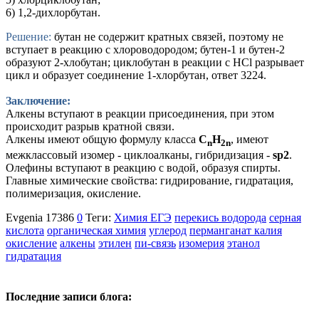
6) 1,2-дихлорбутан.
Решение:
бутан не содержит кратных связей, поэтому не
вступает в реакцию с хлороводородом; бутен-1 и бутен-2
образуют 2-хлобутан; циклобутан в реакции с HCl разрывает
цикл и образует соединение 1-хлорбутан, ответ 3224.
Заключение:
Алкены вступают в реакции присоединения, при этом
происходит разрыв кратной связи.
Алкены имеют общую формулу класса
C
H
, имеют
n
2n
межклассовый изомер - циклоалканы, гибридизация -
sp2
.
Олефины вступают в реакцию с водой, образуя спирты.
Главные химические свойства: гидрирование, гидратация,
полимеризация, окисление.
Evgenia
17386
0
Теги:
Химия ЕГЭ
перекись водорода
серная
кислота
органическая химия
углерод
перманганат калия
окисление
алкены
этилен
пи-связь
изомерия
этанол
гидратация
Последние записи блога: