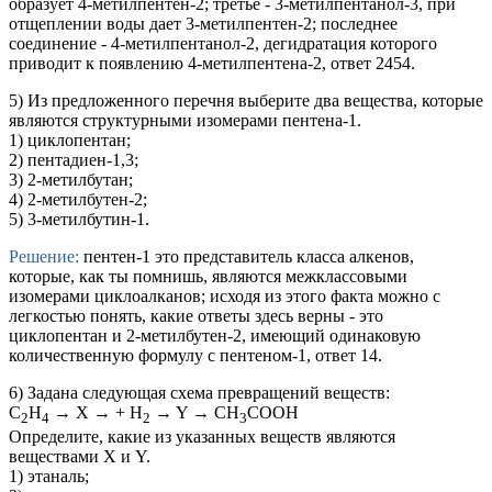
образует 4-метилпентен-2; третье - 3-метилпентанол-3, при
отщеплении воды дает 3-метилпентен-2; последнее
соединение - 4-метилпентанол-2, дегидратация которого
приводит к появлению 4-метилпентена-2, ответ 2454.
5) Из предложенного перечня выберите два вещества, которые
являются структурными изомерами пентена-1.
1) циклопентан;
2) пентадиен-1,3;
3) 2-метилбутан;
4) 2-метилбутен-2;
5) 3-метилбутин-1.
Решение:
пентен-1 это представитель класса алкенов,
которые, как ты помнишь, являются межклассовыми
изомерами циклоалканов; исходя из этого факта можно с
легкостью понять, какие ответы здесь верны - это
циклопентан и 2-метилбутен-2, имеющий одинаковую
количественную формулу с пентеном-1, ответ 14.
6) Задана следующая схема превращений веществ:
C
H
→ X → + H
→ Y → CH
COOH
2
4
2
3
Определите, какие из указанных веществ являются
веществами X и Y.
1) этаналь;