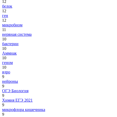
12
белок
12
ген
12
микробиом
11
нервная система
10
бактерии
10
Аммиак
10
геном
10
ядро
9
нейроны
9
ОГЭ Биология
9
Химия ЕГЭ 2021
9
микрофлора кишечника
9