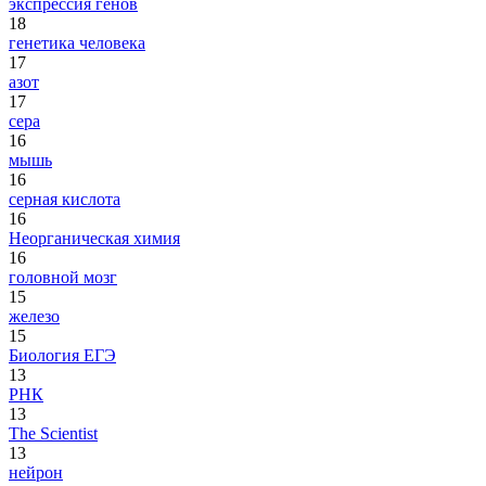
экспрессия генов
18
генетика человека
17
азот
17
сера
16
мышь
16
серная кислота
16
Неорганическая химия
16
головной мозг
15
железо
15
Биология ЕГЭ
13
РНК
13
The Scientist
13
нейрон