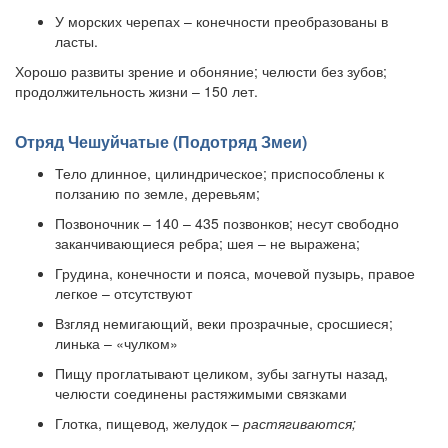
У морских черепах – конечности преобразованы в
ласты.
Хорошо развиты зрение и обоняние; челюсти без зубов;
продолжительность жизни – 150 лет.
Отряд Чешуйчатые (Подотряд Змеи)
Тело длинное, цилиндрическое; приспособлены к
ползанию по земле, деревьям;
Позвоночник – 140 – 435 позвонков; несут свободно
заканчивающиеся ребра; шея – не выражена;
Грудина, конечности и пояса, мочевой пузырь, правое
легкое – отсутствуют
Взгляд немигающий, веки прозрачные, сросшиеся;
линька – «чулком»
Пищу проглатывают целиком, зубы загнуты назад,
челюсти соединены растяжимыми связками
Глотка, пищевод, желудок –
растягиваются;