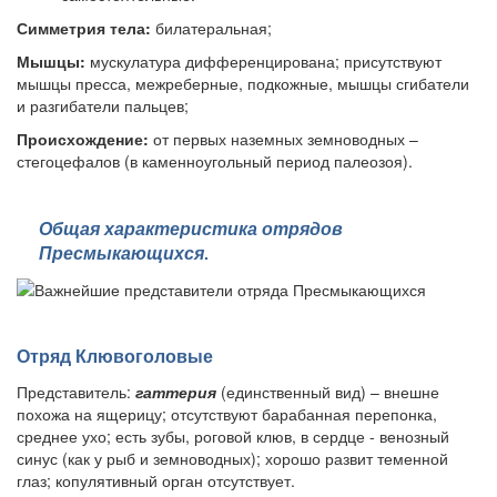
Симметрия тела:
билатеральная;
Мышцы:
мускулатура дифференцирована; присутствуют
мышцы пресса, межреберные, подкожные, мышцы сгибатели
и разгибатели пальцев;
Происхождение:
от первых наземных земноводных –
стегоцефалов (в каменноугольный период палеозоя).
Общая характеристика отрядов
Пресмыкающихся
.
Отряд Клювоголовые
Представитель:
гаттерия
(единственный вид) – внешне
похожа на ящерицу; отсутствуют барабанная перепонка,
среднее ухо; есть зубы, роговой клюв, в сердце - венозный
синус (как у рыб и земноводных); хорошо развит теменной
глаз; копулятивный орган отсутствует.