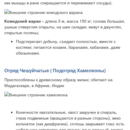
как мышцы в ране сокращаются и пережимают сосуды).
Комодский варан
– длина 3 м, масса 150 кг; голова большая,
ушные отверстия открыты, на шее складки; живут в джунглях,
открытые поляны;
Подстерегает добычу, съедает полностью, вместе с
костями; питаются козами, баранами, кабанами, даже
обезьянами.
Отряд Чешуйчатые ( Подотряд Хамелеоны)
Приспособлены к древесному образу жизни; обитают на
Мадагаскаре, в Африке, Индии
Конечности хватательные, хвост закручен в спираль,
глаза подвижные (вращаются в разные стороны), веко
кольчатое (как диафрагма), сплошь закрывает глаз; есть
небольшое отверстие для зрачка; язык длинный, может