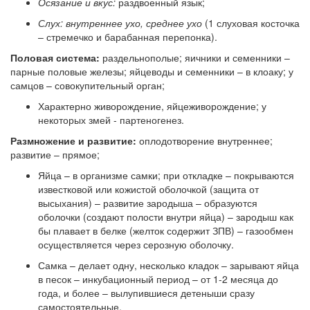
Осязание и вкус:
раздвоенный язык;
Слух:
внутреннее ухо, среднее ухо
(1 слуховая косточка
– стремечко и барабанная перепонка).
Половая система:
раздельнополые; яичники и семенники –
парные половые железы; яйцеводы и семенники – в клоаку; у
самцов – совокупительный орган;
Характерно живорождение, яйцеживорождение; у
некоторых змей - партеногенез.
Размножение и развитие:
оплодотворение внутреннее;
развитие – прямое;
Яйца – в организме самки; при откладке – покрываются
известковой или кожистой оболочкой (защита от
высыхания) – развитие зародыша – образуются
оболочки (создают полости внутри яйца) – зародыш как
бы плавает в белке (желток содержит ЗПВ) – газообмен
осуществляется через серозную оболочку.
Самка – делает одну, несколько кладок – зарывают яйца
в песок – инкубационный период – от 1-2 месяца до
года, и более – вылупившиеся детеныши сразу
самостоятельные.