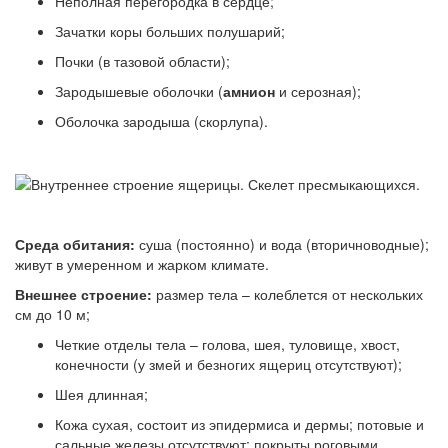
Неполная перегородка в сердце;
Зачатки коры больших полушарий;
Почки (в тазовой области);
Зародышевые оболочки (
амнион
и серозная);
Оболочка зародыша (скорлупа).
Среда обитания:
суша (постоянно) и вода (вторичноводные);
живут в умеренном и жарком климате.
Внешнее строение:
размер тела – колеблется от нескольких
см до 10 м;
Четкие отделы тела – голова, шея, туловище, хвост,
конечности (у змей и безногих ящериц отсутствуют);
Шея длинная;
Кожа сухая, состоит из эпидермиса и дермы; потовые и
сальные железы отсутствуют; покрыты роговыми