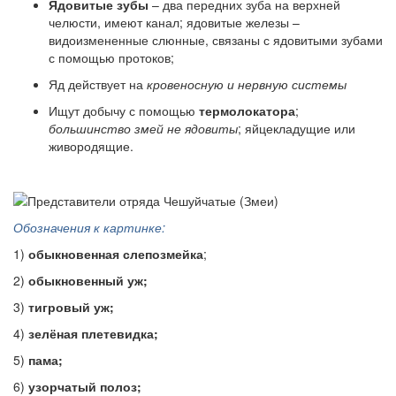
Ядовитые зубы
– два передних зуба на верхней
челюсти, имеют канал; ядовитые железы –
видоизмененные слюнные, связаны с ядовитыми зубами
с помощью протоков;
Яд действует на
кровеносную и нервную системы
Ищут добычу с помощью
термолокатора
;
большинство змей не ядовиты
; яйцекладущие или
живородящие.
Обозначения к картинке:
1)
обыкновенная слепозмейка
;
2)
обыкновенный уж;
3)
тигровый уж;
4)
зелёная плетевидка;
5)
пама;
6)
узорчатый полоз;