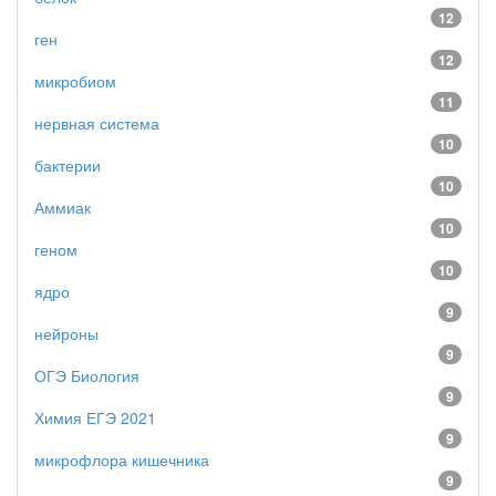
12
ген
12
микробиом
11
нервная система
10
бактерии
10
Аммиак
10
геном
10
ядро
9
нейроны
9
ОГЭ Биология
9
Химия ЕГЭ 2021
9
микрофлора кишечника
9