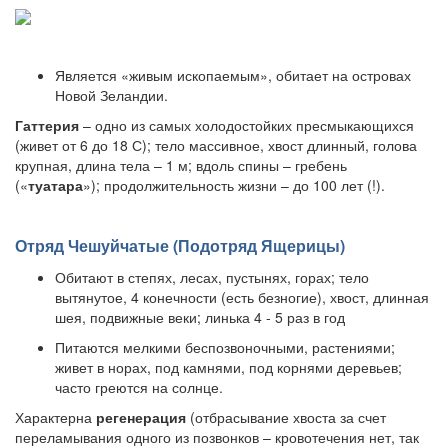
Является «живым ископаемым», обитает на островах
Новой Зеландии.
Гаттерия
– одно из самых холодостойких пресмыкающихся
(живет от 6 до 18 С); тело массивное, хвост длинный, голова
крупная, длина тела – 1 м; вдоль спины – гребень
(«
туатара
»); продолжительность жизни – до 100 лет (!).
Отряд Чешуйчатые (Подотряд Ящерицы)
Обитают в степях, лесах, пустынях, горах; тело
вытянутое, 4 конечности (есть безногие), хвост, длинная
шея, подвижные веки; линька 4 - 5 раз в год
Питаются мелкими беспозвоночными, растениями;
живет в норах, под камнями, под корнями деревьев;
часто греются на солнце.
Характерна
регенерация
(отбрасывание хвоста за счет
переламывания одного из позвонков – кровотечения нет, так