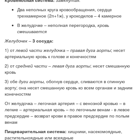
Два неполных круга кровообращения, сердце
трехкамерное (2п+1ж), у крокодилов – 4 камерное
В желудочке – неполная перегородка,
кровь
смешивается
Желудочек
–
3 сосуда:
1) от
левой части желудочка
–
правая дуга аорты
; несет
артериальную кровь к голове и конечностям
2) от
средней части
–
левая дуга аорты
; несет смешанную
кровь
3) обе
дуги аорты,
обогнув сердце, сливаются в спинную
аорту; она несет смешанную кровь ко всем органам и задним
конечностям
От желудочка – легочная артерия – с венозной кровью – в
легкие – артериальная кровь – по легочным венам - в левое
предсердие – возврат крови в правое предсердие по полым
венам
Пищеварительная система:
хищники, насекомоядные,
растительноядные или всеядные