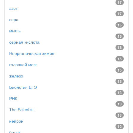
17
азот
17
сера
16
мышь
16
серная кислота
16
Неорганическая химия
16
головной мозг
15
железо
15
Биология ЕГЭ
13
РНК
13
The Scientist
13
нейрон
12
белок