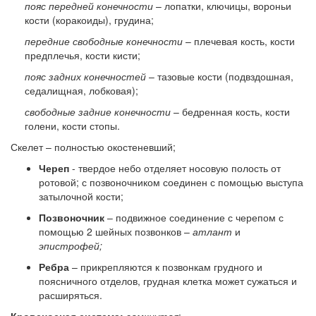
пояс передней конечности
– лопатки, ключицы, вороньи
кости (коракоиды), грудина;
передние свободные конечности
– плечевая кость, кости
предплечья, кости кисти;
пояс задних конечностей
– тазовые кости (подвздошная,
седалищная, лобковая);
свободные задние конечности
– бедренная кость, кости
голени, кости стопы.
Скелет – полностью окостеневший;
Череп
- твердое небо отделяет носовую полость от
ротовой; с позвоночником соединен с помощью выступа
затылочной кости;
Позвоночник
– подвижное соединение с черепом с
помощью 2 шейных позвонков –
атлант
и
эпистрофей;
Ребра
– прикрепляются к позвонкам грудного и
поясничного отделов, грудная клетка может сужаться и
расширяться.
Кровеносная система:
замкнутая
: