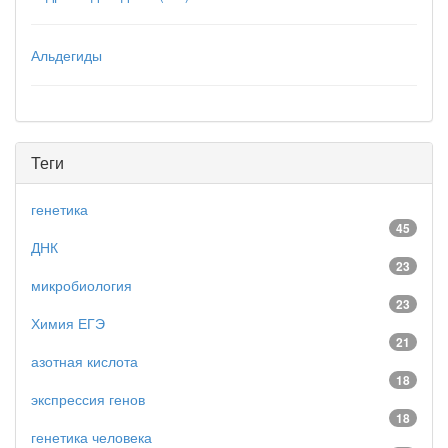
Альдегиды
Теги
генетика
45
ДНК
23
микробиология
23
Химия ЕГЭ
21
азотная кислота
18
экспрессия генов
18
генетика человека