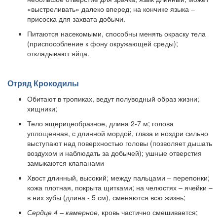
«выстреливать» далеко вперед; на кончике языка –
присоска для захвата добычи.
Питаются насекомыми, способны менять окраску тела
(приспособление к фону окружающей среды);
откладывают яйца.
Отряд Крокодилы
Обитают в тропиках, ведут полуводный образ жизни;
хищники;
Тело ящерицеобразное, длина 2-7 м; голова
уплощенная, с длинной мордой, глаза и ноздри сильно
выступают над поверхностью головы (позволяет дышать
воздухом и наблюдать за добычей); ушные отверстия
замыкаются клапанами
Хвост длинный, высокий; между пальцами – перепонки;
кожа плотная, покрыта щитками; на челюстях – ячейки –
в них зубы (длина - 5 см), сменяются всю жизнь;
Сердце 4 – камерное
, кровь частично смешивается;