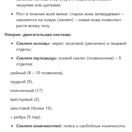
чешуями или щитками;
Рост в течение всей жизни: старая кожа затвердевает –
сменяется на новую (линяет) – новая кожа позволяет
расти всему телу.
Опорно- двигательная система:
Скелет головы:
череп; мозговой (увеличен) и лицевой
отделы;
Скелет туловища:
осевой скелет (позвоночник) – 5
отделов:
шейный (8 – 10 позвонков),
грудной (5),
поясничный (17)
крестцовый (2),
хвостовой (более 10),
+ ребра (5 пар).
Скелет конечностей:
пояса и свободные конечности