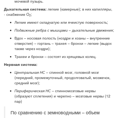
мочевой пузырь.
Дыхательная система:
легкие (камерные); в них капилляры,
- снабжение O
;
2
Легкие имеют складчатую или ячеистую поверхность;
Подвижные ребра с мышцами
– дыхательные движения;
Вдох – носовая полость (ноздри и хоаны – внутренние
отверстия) – гортань – трахея – бронхи – легкие (выдох
также через ноздри);
Трахеи и бронхи – состоят из хрящевых колец.
Нервная система:
Центральная НС
– спинной мозг, головной мозг
(передний, промежуточный, продолговатый, мозжечок,
средний мозг);
Периферическая НС
– спинномозговые нервы
(образуют сплетения) и черепно – мозговые нервы (12
пар)
По сравнению с земноводными – объем