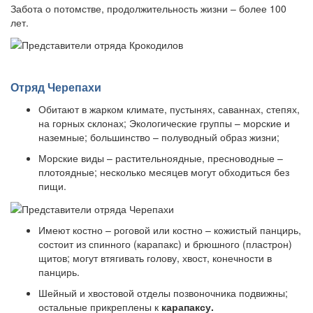
Забота о потомстве, продолжительность жизни – более 100
лет.
Отряд Черепахи
Обитают в жарком климате, пустынях, саваннах, степях,
на горных склонах; Экологические группы – морские и
наземные; большинство – полуводный образ жизни;
Морские виды – растительноядные, пресноводные –
плотоядные; несколько месяцев могут обходиться без
пищи.
Имеют костно – роговой или костно – кожистый панцирь,
состоит из спинного (карапакс) и брюшного (пластрон)
щитов; могут втягивать голову, хвост, конечности в
панцирь.
Шейный и хвостовой отделы позвоночника подвижны;
остальные прикреплены к
карапаксу.