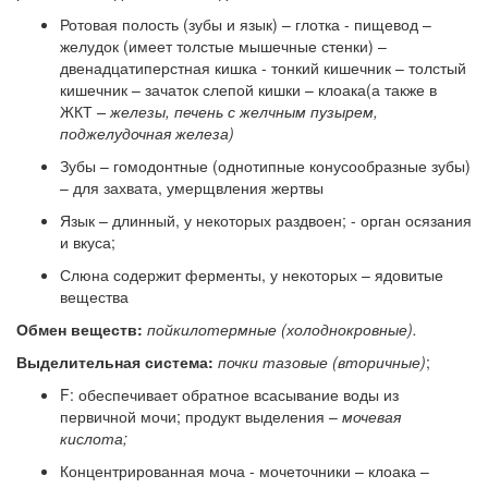
Ротовая полость (зубы и язык) – глотка - пищевод –
желудок (имеет толстые мышечные стенки) –
двенадцатиперстная кишка - тонкий кишечник – толстый
кишечник – зачаток слепой кишки – клоака(а также в
ЖКТ
– железы, печень с желчным пузырем,
поджелудочная железа)
Зубы – гомодонтные (однотипные конусообразные зубы)
– для захвата, умерщвления жертвы
Язык – длинный, у некоторых раздвоен; - орган осязания
и вкуса;
Слюна содержит ферменты, у некоторых – ядовитые
вещества
Обмен веществ:
пойкилотермные (холоднокровные).
Выделительная система:
почки тазовые (вторичные)
;
F: обеспечивает обратное всасывание воды из
первичной мочи; продукт выделения –
мочевая
кислота;
Концентрированная моча - мочеточники – клоака –