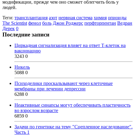
модификации, прежде чем оно сможет облегчить боль у
людей.
Теги:
трансплантация
азот
нервная система
химия
опиоиды
The Scientist
фенол
боль
Джон Роджерс
перфторпентан
Ведран
Дерек
0
Последние записи
Циркадная сигнализация влияет на ответ Т-клеток на
вакцинацию
3243
0
Никель
5088
0
Психоделики проскальзывают через клеточные
мембраны при лечении депрессии
6288
0
Неактивные синапсы могут обеспечивать пластичность
во взрослом возрасте
6859
0
Задачи по генетике на тему "Сцепленное наследование".
Часть 1