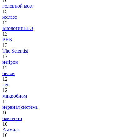
16
головной мозг
15
железо
15
Биология ЕГЭ
13
РНК
13
The Scientist
13
нейрон
12
белок
12
ген
12
микробиом
11
нервная система
10
бактерии
10
Аммиак
10