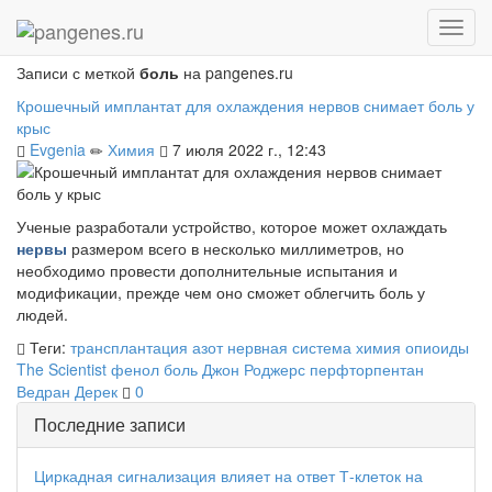
Главная
Блоги
Записи
Записи с меткой
боль
на pangenes.ru
Крошечный имплантат для охлаждения нервов снимает боль у
крыс
Evgenia
Химия
7 июля 2022 г., 12:43
Ученые разработали устройство, которое может охлаждать
нервы
размером всего в несколько миллиметров, но
необходимо провести дополнительные испытания и
модификации, прежде чем оно сможет облегчить боль у
людей.
Теги:
трансплантация
азот
нервная система
химия
опиоиды
The Scientist
фенол
боль
Джон Роджерс
перфторпентан
Ведран Дерек
0
Последние записи
Циркадная сигнализация влияет на ответ Т-клеток на