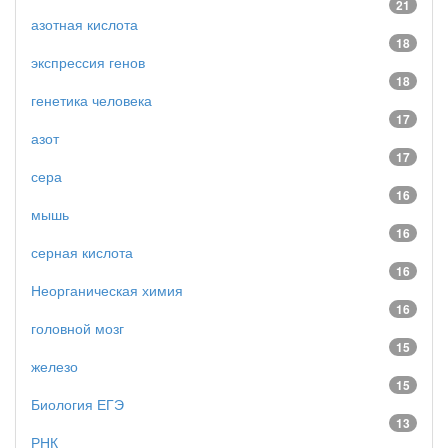
21
азотная кислота
18
экспрессия генов
18
генетика человека
17
азот
17
сера
16
мышь
16
серная кислота
16
Неорганическая химия
16
головной мозг
15
железо
15
Биология ЕГЭ
13
РНК