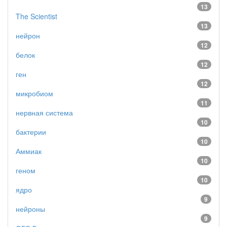
13
The Scientist
13
нейрон
12
белок
12
ген
12
микробиом
11
нервная система
10
бактерии
10
Аммиак
10
геном
10
ядро
9
нейроны
9