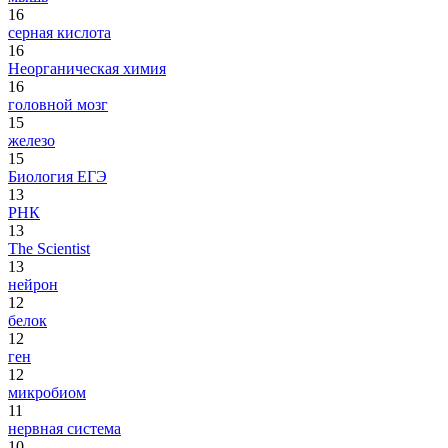
16
серная кислота
16
Неорганическая химия
16
головной мозг
15
железо
15
Биология ЕГЭ
13
РНК
13
The Scientist
13
нейрон
12
белок
12
ген
12
микробиом
11
нервная система
10