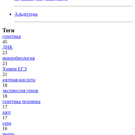
Альдегиды
Теги
генетика
45
ДНК
23
микробиология
23
Химия ЕГЭ
21
азотная кислота
18
экспрессия генов
18
генетика человека
17
азот
17
сера
16
мышь