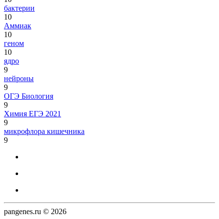
бактерии
10
Аммиак
10
геном
10
ядро
9
нейроны
9
ОГЭ Биология
9
Химия ЕГЭ 2021
9
микрофлора кишечника
9
pangenes.ru © 2026