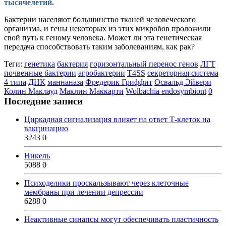
тысячелетий.
Бактерии населяют большинство тканей человеческого
организма, и гены некоторых из этих микробов проложили
свой путь к геному человека. Может ли эта генетическая
передача способствовать таким заболеваниям, как рак?
Теги:
генетика
бактерия
горизонтальный перенос генов
ЛГТ
почвенные бактерии
агробактерии
T4SS
секреторная система
4 типа
ДНК
маннаназа
Фредерик Гриффит
Освальд Эйвери
Колин Маклауд
Маклин Маккарти
Wolbachia endosymbiont
0
Последние записи
Циркадная сигнализация влияет на ответ Т-клеток на
вакцинацию
3243
0
Никель
5088
0
Психоделики проскальзывают через клеточные
мембраны при лечении депрессии
6288
0
Неактивные синапсы могут обеспечивать пластичность