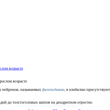
слом возрасте
х нейронов, называемых
филоподиями
, в изобилии присутствуют
одий до толстоголовых шипов на дендритном отростке.