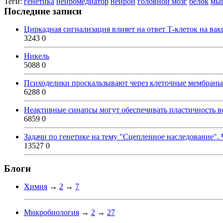
Теги:
генетика
нейромедиатор
нейрон
головной мозг
белок
мы
Последние записи
Циркадная сигнализация влияет на ответ Т-клеток на ва
3243
0
Никель
5088
0
Психоделики проскальзывают через клеточные мембраны
6288
0
Неактивные синапсы могут обеспечивать пластичность во
6859
0
Задачи по генетике на тему "Сцепленное наследование". 
13527
0
Блоги
Химия
→
2
→
7
Микробиология
→
2
→
27