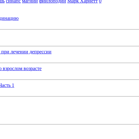
шь
синапс
магний
фиилоподии
Марк Харнетт
0
кцинацию
 при лечении депрессии
 взрослом возрасте
Часть 1