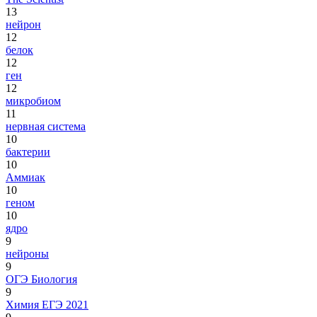
13
нейрон
12
белок
12
ген
12
микробиом
11
нервная система
10
бактерии
10
Аммиак
10
геном
10
ядро
9
нейроны
9
ОГЭ Биология
9
Химия ЕГЭ 2021