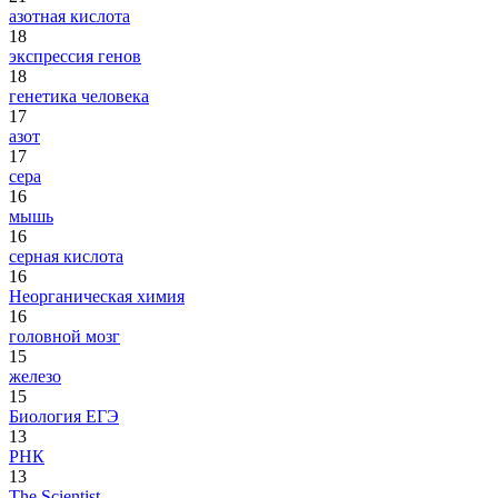
азотная кислота
18
экспрессия генов
18
генетика человека
17
азот
17
сера
16
мышь
16
серная кислота
16
Неорганическая химия
16
головной мозг
15
железо
15
Биология ЕГЭ
13
РНК
13
The Scientist