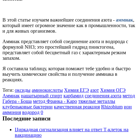
В этой статье изучаем важнейшее соединения азота -
аммиак
,
который имеет огромное значение как в промышленности, так
и для живых организмов.
Аммиак представляет собой соединение азота и водорода с
формулой NH3; это простейший гидрид пниктогена,
представляет собой бесцветный газ с характерным резким
запахом.
Я составила таблицу, которая поможет тебе удобно и быстро
выучить химические свойства и получение аммиака в
реакциях.
Теги:
оксиды
аминокислоты
Химия ЕГЭ
азот
Химия ОГЭ
Аммиак
нашатырный спирт
карбамид
соединения азота
метод
Габера - Боша
метод Франка - Каро
тяжелые металлы
клубеньковые бактерии
качественная реакция
Rhizobium
ион
аммония
водород
0
Последние записи
Циркадная сигнализация влияет на ответ Т-клеток на
вакцинацию