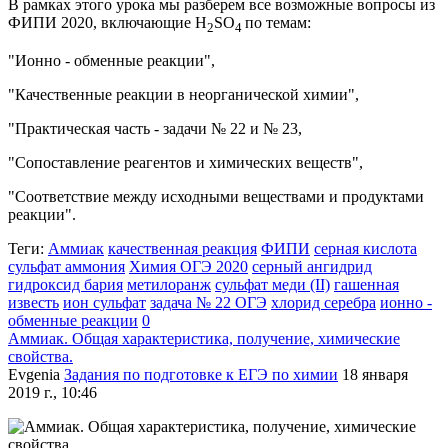
В рамках этого урока мы разберем все возможные вопросы из
ФИПИ 2020, включающие
H
SO
по темам:
2
4
"Ионно - обменные реакции",
"Качественные реакции в неорганической химии",
"Практическая часть - задачи № 22 и № 23,
"Сопоставление реагентов и химических веществ",
"Соответствие между исходными веществами и продуктами
реакции".
Теги:
Аммиак
качественная реакция
ФИПИ
серная кислота
сульфат аммония
Химия ОГЭ 2020
серный ангидрид
гидроксид бария
метилоранж
сульфат меди (II)
гашенная
известь
ион сульфат
задача № 22 ОГЭ
хлорид серебра
ионно -
обменные реакции
0
Аммиак. Общая характеристика, получение, химические
свойства.
Evgenia
Задания по подготовке к ЕГЭ по химии
18 января
2019 г., 10:46