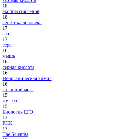
азотная кислота
18
экспрессия генов
18
генетика человека
17
азот
17
сера
16
мышь
16
серная кислота
16
Неорганическая химия
16
головной мозг
15
железо
15
Биология ЕГЭ
13
РНК
13
The Scientist