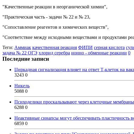
"Качественные реакции в неорганической химии",
"Практическая часть - задачи № 22 и № 23,
"Сопоставление реагентов и химических веществ",
"Соответствие между исходными веществами и продуктами ре
Теги:
Аммиак
качественная реакция
ФИПИ
серная кислота
сул
задача № 22 ОГЭ
хлорид серебра
ионно - обменные реакции
0
Последние записи
Циркадная сигнализация влияет на ответ Т-клеток на ва
3243
0
Никель
5088
0
Психоделики проскальзывают через клеточные мембраны
6288
0
Неактивные синапсы могут обеспечивать пластичность во
6859
0