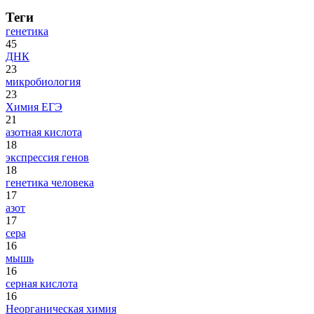
Теги
генетика
45
ДНК
23
микробиология
23
Химия ЕГЭ
21
азотная кислота
18
экспрессия генов
18
генетика человека
17
азот
17
сера
16
мышь
16
серная кислота
16
Неорганическая химия