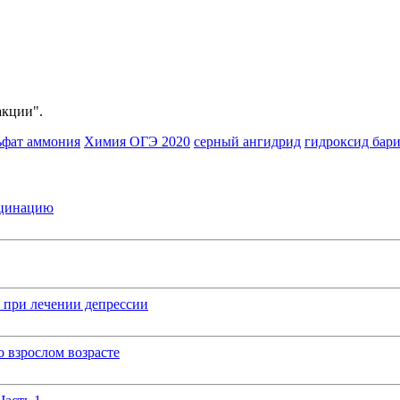
акции".
ьфат аммония
Химия ОГЭ 2020
серный ангидрид
гидроксид бар
кцинацию
 при лечении депрессии
 взрослом возрасте