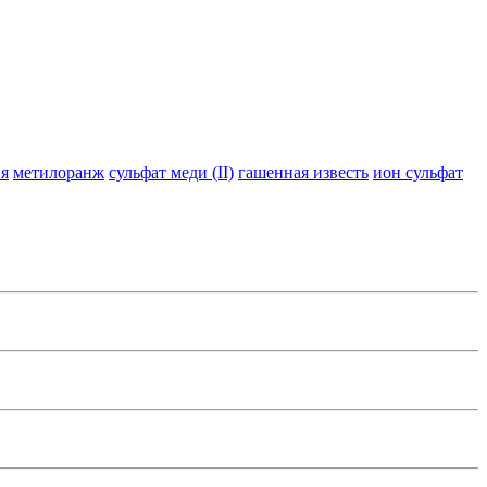
ия
метилоранж
сульфат меди (II)
гашенная известь
ион сульфат