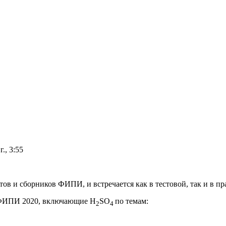
г., 3:55
тов и сборников ФИПИ, и встречается как в тестовой, так и в п
з ФИПИ 2020, включающие
H
SO
по темам:
2
4