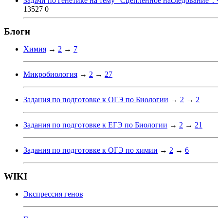
Задачи по генетике на тему "Сцепленное наследование". 
13527
0
Блоги
Химия
→
2
→
7
Микробиология
→
2
→
27
Задания по подготовке к ОГЭ по Биологии
→
2
→
2
Задания по подготовке к ЕГЭ по Биологии
→
2
→
21
Задания по подготовке к ОГЭ по химии
→
2
→
6
WIKI
Экспрессия генов