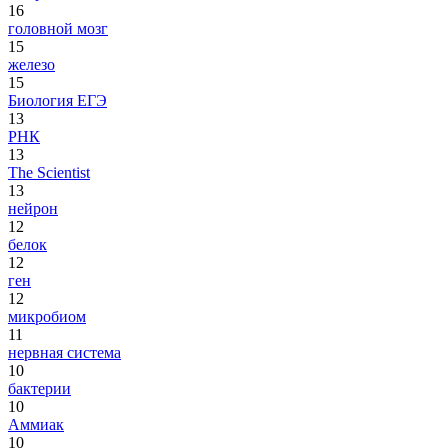
16
головной мозг
15
железо
15
Биология ЕГЭ
13
РНК
13
The Scientist
13
нейрон
12
белок
12
ген
12
микробиом
11
нервная система
10
бактерии
10
Аммиак
10