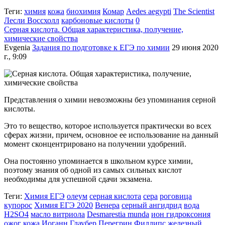
Теги:
химия
кожа
биохимия
Комар
Aedes aegypti
The Scientist
Лесли Воссхолл
карбоновые кислоты
0
Серная кислота. Общая характеристика, получение,
химические свойства
Evgenia
Задания по подготовке к ЕГЭ по химии
29 июня 2020
г., 9:09
Представления о химии невозможны без упоминания серной
кислоты.
Это то вещество, которое используется практически во всех
сферах жизни, причем, основное ее использование на данный
момент сконцентрировано на получении удобрений.
Она постоянно упоминается в школьном курсе химии,
поэтому знания об одной из самых сильных кислот
необходимы для успешной сдачи экзамена.
Теги:
Химия ЕГЭ
олеум
серная кислота
сера
роговица
купорос
Химия ЕГЭ 2020
Венера
серный ангидрид
вода
H2SO4
масло витриола
Desmarestia munda
ион гидроксония
ожог
кожа
Иоганн Глаубер
Перегрин Филлипс
железный