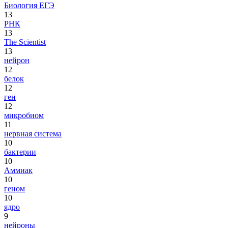
Биология ЕГЭ
13
РНК
13
The Scientist
13
нейрон
12
белок
12
ген
12
микробиом
11
нервная система
10
бактерии
10
Аммиак
10
геном
10
ядро
9
нейроны