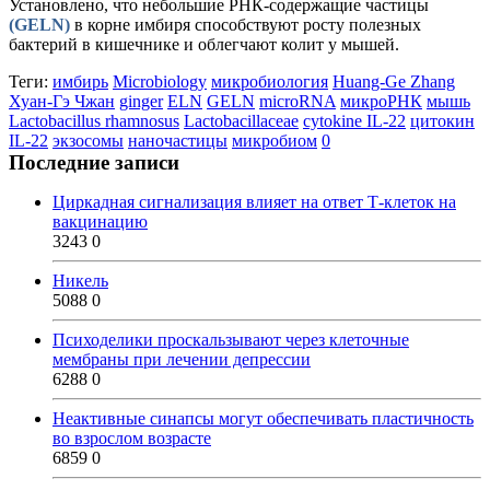
Установлено, что небольшие РНК-содержащие частицы
(GELN)
в корне имбиря способствуют росту полезных
бактерий в кишечнике и облегчают колит у мышей.
Теги:
имбирь
Microbiology
микробиология
Huang-Ge Zhang
Хуан-Гэ Чжан
ginger
ELN
GELN
microRNA
микроРНК
мышь
Lactobacillus rhamnosus
Lactobacillaceae
cytokine IL-22
цитокин
IL-22
экзосомы
наночастицы
микробиом
0
Последние записи
Циркадная сигнализация влияет на ответ Т-клеток на
вакцинацию
3243
0
Никель
5088
0
Психоделики проскальзывают через клеточные
мембраны при лечении депрессии
6288
0
Неактивные синапсы могут обеспечивать пластичность
во взрослом возрасте
6859
0