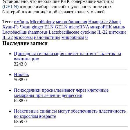
Установлено, что небольшие РНК-содержащие частицы
(GELN)
в корне имбиря способствуют росту полезных
бактерий в кишечнике и облегчают колит у мышей.
Теги:
имбирь
Microbiology
микробиология
Huang-Ge Zhang
Хуан-Гэ Чжан
ginger
ELN
GELN
microRNA
микроРНК
мышь
Lactobacillus rhamnosus
Lactobacillaceae
cytokine IL-22
цитокин
IL-22
экзосомы
наночастицы
микробиом
0
Последние записи
Циркадная сигнализация влияет на ответ Т-клеток на
вакцинацию
3243
0
Никель
5088
0
Психоделики проскальзывают через клеточные
мембраны при лечении депрессии
6288
0
Неактивные синапсы могут обеспечивать пластичность
во взрослом возрасте
6859
0