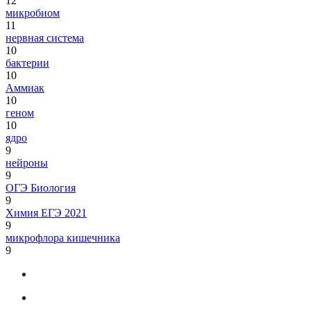
12
микробиом
11
нервная система
10
бактерии
10
Аммиак
10
геном
10
ядро
9
нейроны
9
ОГЭ Биология
9
Химия ЕГЭ 2021
9
микрофлора кишечника
9