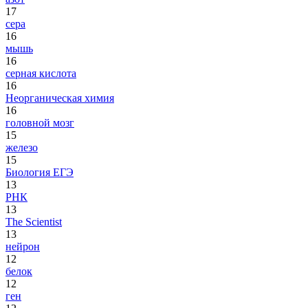
17
сера
16
мышь
16
серная кислота
16
Неорганическая химия
16
головной мозг
15
железо
15
Биология ЕГЭ
13
РНК
13
The Scientist
13
нейрон
12
белок
12
ген