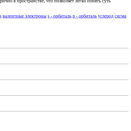
чно в пространстве, что позволяет легко понять суть
н
валентные электроны
s - орбиталь
p - орбиталь
углерод
сигма