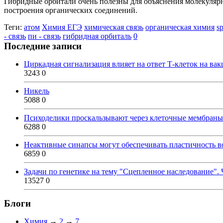
Гибридные орбитали очень полезны для объяснения молекулярно
построения органических соединений.
Теги:
атом
Химия ЕГЭ
химическая связь
органическая химия
s
- связь
пи - связь
гибридная орбиталь
0
Последние записи
Циркадная сигнализация влияет на ответ Т-клеток на ва
3243
0
Никель
5088
0
Психоделики проскальзывают через клеточные мембраны
6288
0
Неактивные синапсы могут обеспечивать пластичность во
6859
0
Задачи по генетике на тему "Сцепленное наследование". 
13527
0
Блоги
Химия
→
2
→
7