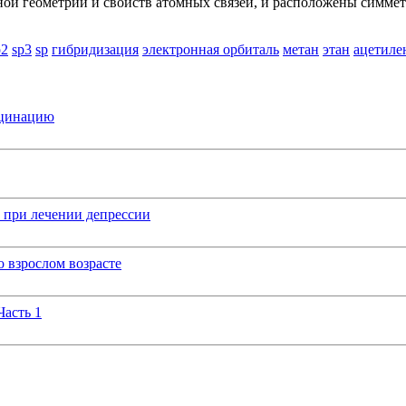
й геометрии и свойств атомных связей, и расположены симметри
p2
sp3
sp
гибридизация
электронная орбиталь
метан
этан
ацетиле
кцинацию
 при лечении депрессии
 взрослом возрасте
Часть 1