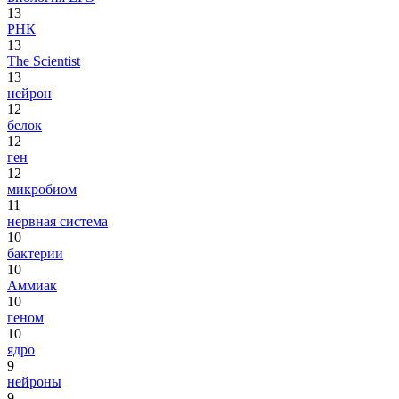
13
РНК
13
The Scientist
13
нейрон
12
белок
12
ген
12
микробиом
11
нервная система
10
бактерии
10
Аммиак
10
геном
10
ядро
9
нейроны
9