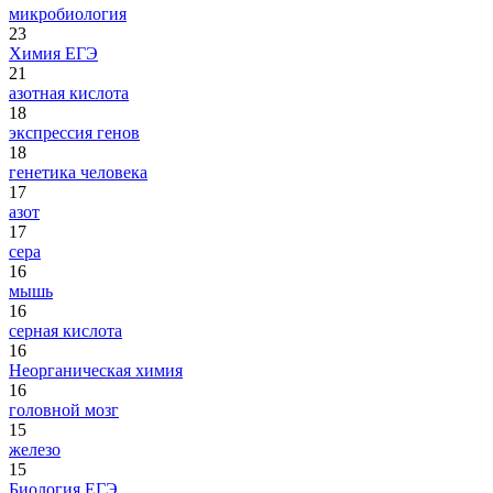
микробиология
23
Химия ЕГЭ
21
азотная кислота
18
экспрессия генов
18
генетика человека
17
азот
17
сера
16
мышь
16
серная кислота
16
Неорганическая химия
16
головной мозг
15
железо
15
Биология ЕГЭ