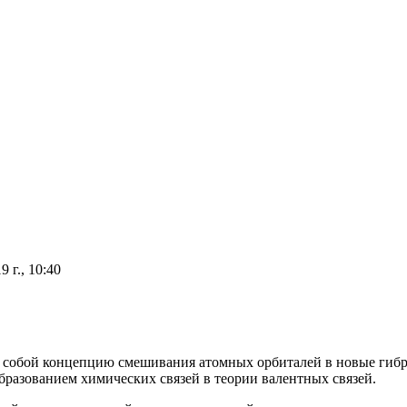
9 г., 10:40
т собой концепцию смешивания атомных орбиталей в новые гиб
бразованием химических связей в теории валентных связей
.