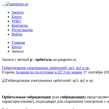
Записи
Блоги
WIKI
Контакты
Регистрация
Войти
Главная
Блоги
Записи
Записи с меткой
p - орбиталь
на pangenes.ru
Гибридизация электронных орбиталей: sp3, sp2 и sp.
Evgenia
Задания по подготовке к ЕГЭ по химии
17 сентября 201
Орбитальная гибридизация
(или
гибридизация
) представляе
характеристиками), подходящие для спаривания электронов с о