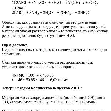
1)
2AlCl
+ 3Na
CO
+ 3H
O = 2Al(OH)
↓ + 3CO
3
2
3
2
3
2
+ 6NaCl
2)
AlCl
+ 3NH
+ 3H
O = Al(OH)
↓ + 3NH
Cl
3
3
2
3
4
Объяснять, как уравнивать я не буду, ты это уже знаешь.
А по поводу воды в этих двух реакциях уточняю: если у тебя
в условии указан раствор какого - то вещества, то химическая
реакция однозначно будет с участием H
O
.
2
Идем дальше!
Первое вещество, с которого мы начнем расчеты - это хлорид
алюминия.
Сначала ищем его массу с учетом растворимости (см.
условие), для этого составляем пропорцию:
46 / (46 + 100) = x / 50,85,
x = 46 * 50,85 / 146 = 16,02 грамм.
Теперь находим количество вещества AlCl
:
3
Молярная масса хлорида алюминия (по таблице ПСЭ) равна
133,5 грамм/ моль; n (AlCl
) = 16,02 / 133,5 = 0,12 моль.
3