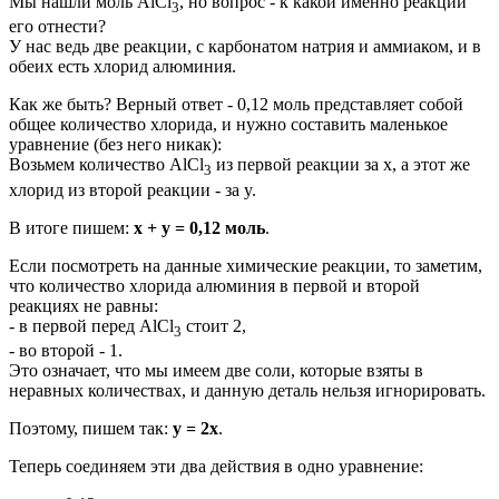
Мы нашли моль AlCl
, но вопрос - к какой именно реакции
3
его отнести?
У нас ведь две реакции, с карбонатом натрия и аммиаком, и в
обеих есть хлорид алюминия.
Как же быть? Верный ответ - 0,12 моль представляет собой
общее количество хлорида, и нужно составить маленькое
уравнение (без него никак):
Возьмем количество AlCl
из первой реакции за x, а этот же
3
хлорид из второй реакции - за y.
В итоге пишем:
x + y = 0,12 моль
.
Если посмотреть на данные химические реакции, то заметим,
что количество хлорида алюминия в первой и второй
реакциях не равны:
- в первой перед AlCl
стоит 2,
3
- во второй - 1.
Это означает, что мы имеем две соли, которые взяты в
неравных количествах, и данную деталь нельзя игнорировать.
Поэтому, пишем так:
y = 2x
.
Теперь соединяем эти два действия в одно уравнение: