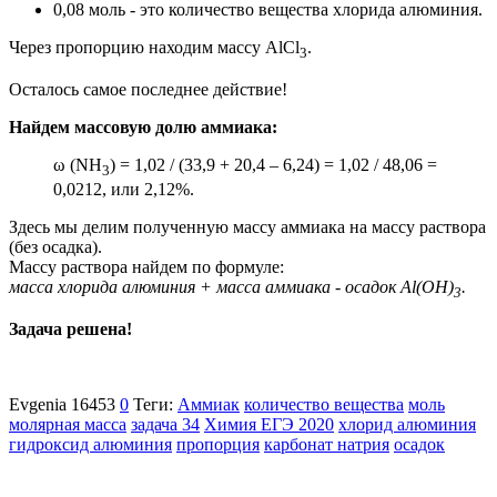
0,08 моль - это количество вещества хлорида алюминия.
Через пропорцию находим массу
AlCl
.
3
Осталось самое последнее действие!
Найдем массовую долю аммиака:
ω (NH
) = 1,02 / (33,9 + 20,4 – 6,24) = 1,02 / 48,06 =
3
0,0212, или 2,12%.
Здесь мы делим полученную массу аммиака на массу раствора
(без осадка).
Массу раствора найдем по формуле:
масса хлорида алюминия + масса аммиака - осадок Al(OH)
.
3
Задача решена!
Evgenia
16453
0
Теги:
Аммиак
количество вещества
моль
молярная масса
задача 34
Химия ЕГЭ 2020
хлорид алюминия
гидроксид алюминия
пропорция
карбонат натрия
осадок