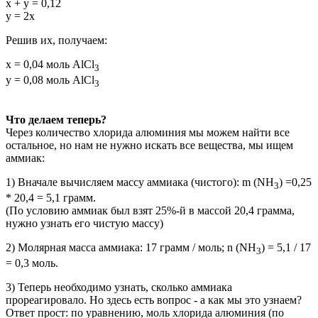
x + y = 0,12
y = 2x
Решив их, получаем:
x = 0,04 моль AlCl
3
y = 0,08 моль AlCl
3
Что делаем теперь?
Через количество хлорида алюминия мы можем найти все
остальное, но нам не нужно искать все вещества, мы ищем
аммиак:
1) Вначале вычисляем массу аммиака (чистого): m (NH
) =0,25
3
* 20,4 = 5,1 грамм.
(По условию аммиак был взят 25%-й в массой 20,4 грамма,
нужно узнать его чистую массу)
2) Молярная масса аммиака: 17 грамм / моль; n (NH
) = 5,1 / 17
3
= 0,3 моль.
3) Теперь необходимо узнать, сколько аммиака
прореагировало. Но здесь есть вопрос - а как мы это узнаем?
Ответ прост: по уравнению, моль хлорида алюминия (по