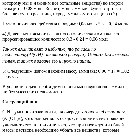
которому мы и находим все остальные вещества) во второй
реакции = 0,08 моль. Значит, моль аммиака будет в три раза
больше (см. на реакцию, перед аммиаком стоит цифра 3).
Путем нехитрого действия находим: 0,08 моль * 3 = 0,24 моль.
4) Далее вычитаем от начального количества аммиака его
прореагировавшее количество: 0,3 - 0,24 = 0,06 моль.
Так как аммиак взят в избытке, то решаем по
недостатку(Al(OH)
по второй реакции)
. Однако, без аммиака
3
нельзя, так как в задаче его и нужно найти.
5) Следующим шагом находим массу аммиака: 0,06 * 17 = 1,02
грамма.
В условии задачи необходимо найти массовую долю аммиака,
но без массы это невозможно.
Следующий шаг.
С NH
мы пока закончили, на очереди -
гидроксид алюминия
3
(Al(OH)
)
, который выпал в осадок, и мы не имеем права не
3
учитывать его по причине того, что при нахождении общей
массы раствора необходимо убрать все вещества, которые