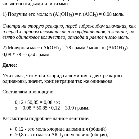
являются осадками или газами.
1) Получим его моль: n (Al(OH)
) = n (AlCl
) = 0,08 моль.
3
3
Смотри на вторую реакцию, перед гидроксидом алюминия, как
и перед хлоридом алюминия нет коэффициентов, а значит, их
взято одинаковое количество, отсюда и равное число моль.
2) Молярная масса Al(OH)
= 78 грамм / моль; m (
Al(OH)
) =
3
3
0,08 * 78 = 6,24 грамм.
Далее:
Учитывая, что моли хлорида алюминия в двух реакциях
одинаковы, значит, концентрация так же одинакова.
Составляем пропорцию:
0,12 / 50,85 = 0,08 / x;
x = 0,08 * 50,85 / 0,12 = 33,9 грамм.
Рассмотрим подробнее данное действие:
0,12 - это моль хлорида алюминия (общий),
50,85 - это масса
AlCl
по условию (общая),
3