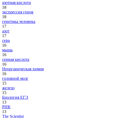
азотная кислота
18
экспрессия генов
18
генетика человека
17
азот
17
сера
16
мышь
16
серная кислота
16
Неорганическая химия
16
головной мозг
15
железо
15
Биология ЕГЭ
13
РНК
13
The Scientist