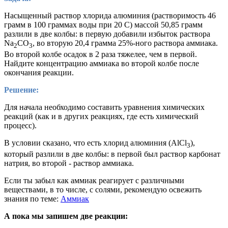
Насыщенный раствор хлорида алюминия (растворимость 46
грамм в 100 граммах воды при 20 С) массой 50,85 грамм
разлили в две колбы: в первую добавили избыток раствора
Na
CO
, во вторую 20,4 грамма 25%-ного раствора аммиака.
2
3
Во второй колбе осадок в 2 раза тяжелее, чем в первой.
Найдите концентрацию аммиака во второй колбе после
окончания реакции.
Решение:
Для начала необходимо составить уравнения химических
реакций (как и в других реакциях, где есть химический
процесс).
В условии сказано, что есть хлорид алюминия (AlCl
),
3
который разлили в две колбы: в первой был раствор карбонат
натрия, во второй - раствор аммиака.
Если ты забыл как аммиак реагирует с различными
веществами, в то числе, с солями, рекомендую освежить
знания по теме:
Аммиак
А пока мы запишем две реакции: