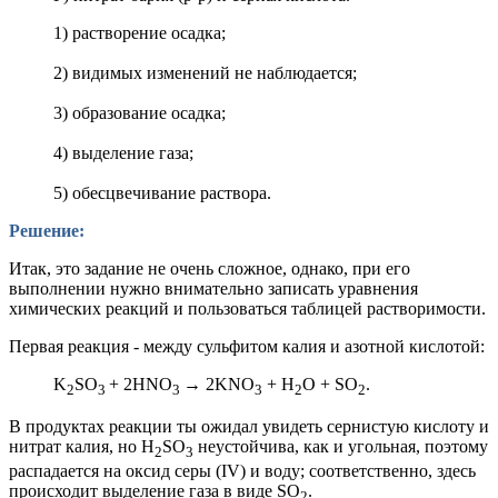
1) растворение осадка;
2) видимых изменений не наблюдается;
3) образование осадка;
4) выделение газа;
5) обесцвечивание раствора.
Решение:
Итак, это задание не очень сложное, однако, при его
выполнении нужно внимательно записать уравнения
химических реакций и пользоваться таблицей растворимости.
Первая реакция - между сульфитом калия и азотной кислотой:
K
SO
+ 2HNO
→ 2KNO
+ H
O + SO
.
2
3
3
3
2
2
В продуктах реакции ты ожидал увидеть сернистую кислоту и
нитрат калия, но H
SO
неустойчива, как и угольная, поэтому
2
3
распадается на оксид серы (IV) и воду; соответственно, здесь
происходит выделение газа в виде SO
.
2