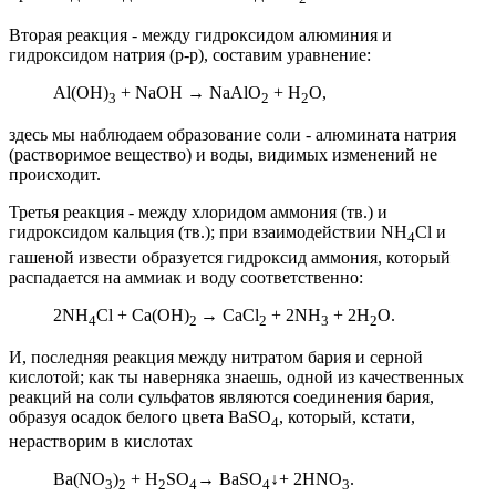
Вторая реакция - между гидроксидом алюминия и
гидроксидом натрия (р-р), составим уравнение:
Al(OH)
+ NaOH → NaAlO
+ H
O,
3
2
2
здесь мы наблюдаем образование соли - алюмината натрия
(растворимое вещество) и воды, видимых изменений не
происходит.
Третья реакция - между хлоридом аммония (тв.) и
гидроксидом кальция (тв.); при взаимодействии
NH
Cl
и
4
гашеной извести образуется гидроксид аммония, который
распадается на аммиак и воду соответственно:
2NH
Cl + Ca(OH)
→ CaCl
+ 2NH
+ 2H
O.
4
2
2
3
2
И, последняя реакция между нитратом бария и серной
кислотой; как ты наверняка знаешь, одной из качественных
реакций на соли сульфатов являются соединения бария,
образуя осадок белого цвета BaSO
, который, кстати,
4
нерастворим в кислотах
Ba(NO
)
+ H
SO
→ BaSO
↓+ 2HNO
.
3
2
2
4
4
3