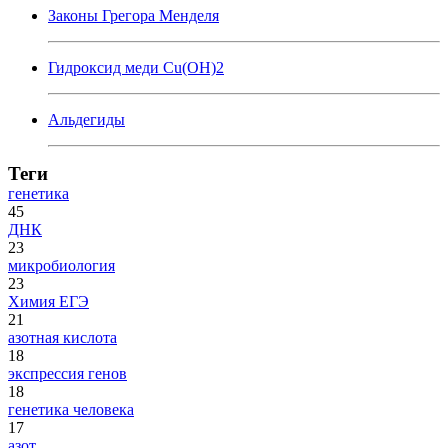
Законы Грегора Менделя
Гидроксид меди Cu(OH)2
Альдегиды
Теги
генетика
45
ДНК
23
микробиология
23
Химия ЕГЭ
21
азотная кислота
18
экспрессия генов
18
генетика человека
17
азот