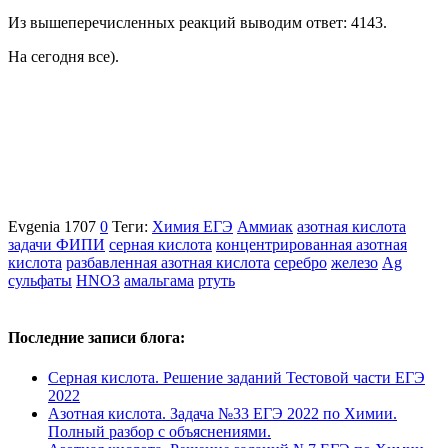
Из вышеперечисленных реакций выводим ответ: 4143.
На сегодня все).
Evgenia
1707
0
Теги:
Химия ЕГЭ
Аммиак
азотная кислота
задачи ФИПИ
серная кислота
концентрированная азотная
кислота
разбавленная азотная кислота
серебро
железо
Ag
сульфаты
HNO3
амальгама
ртуть
Последние записи блога:
Серная кислота. Решение заданий Тестовой части ЕГЭ
2022
Азотная кислота. Задача №33 ЕГЭ 2022 по Химии.
Полный разбор с объяснениями.