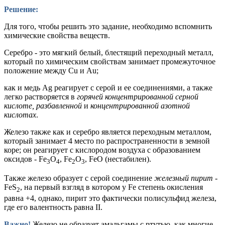
Решение:
Для того, чтобы решить это задание, необходимо вспомнить
химические свойства веществ.
Серебро - это мягкий белый, блестящий переходный металл,
который по химическим свойствам занимает промежуточное
положение между Cu и Au;
как и медь Ag реагирует с серой и ее соединениями, а также
легко растворяется в
горячей концентрированной серной
кислоте, разбавленной
и
концентрированной азотной
кислотах
.
Железо также как и серебро является переходным металлом,
который занимает 4 место по распространенности в земной
коре; он реагирует с кислородом воздуха с образованием
оксидов - Fe
O
, Fe
O
, FeO
(нестабилен).
3
4
2
3
Также железо образует с серой соединение
железный пирит
-
FeS
, на первый взгляд в котором у Fe степень окисления
2
равна +4, однако, пирит это фактически полисульфид железа,
где его валентность равна II.
Важно!
Железо не образует амальгамы с ртутью, как многие