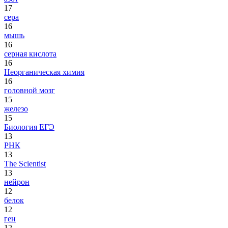
17
сера
16
мышь
16
серная кислота
16
Неорганическая химия
16
головной мозг
15
железо
15
Биология ЕГЭ
13
РНК
13
The Scientist
13
нейрон
12
белок
12
ген
12