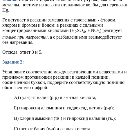
металлы, поэтому из него изготавливают колбы для перевозки
Hg.
Fe вступает в реакции замещения с галогенами - фтором,
хлором и бромом и йодом; в реакциях с сильными
концентрированными кислотами (H
SO
, HNO
) реагирует
2
4
3
только при нагревании
, а с разбавленными взаимодействует
без нагревания.
Отсюда, ответ 3 и 5.
Задание 2:
Установите соответствие между реагирующими веществами и
признаком протекающей реакции: к каждой позиции,
обозначенной буквой, подберите соответствующую позицию,
обозначенную цифрой.
А) сульфит калия (р-р) и азотная кислота;
Б) гидроксид алюминия и гидроксид натрия (р-р);
В) хлорид аммония (тв.) и гидроксид кальция (тв.);
Г) нитрат бария (р-р) и серная кислота.