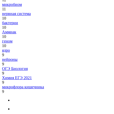
микробиом
11
нервная система
10
бактерии
10
Аммиак
10
геном
10
ядро
9
нейроны
9
ОГЭ Биология
9
Химия ЕГЭ 2021
9
микрофлора кишечника
9