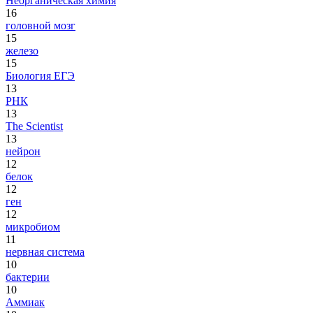
Неорганическая химия
16
головной мозг
15
железо
15
Биология ЕГЭ
13
РНК
13
The Scientist
13
нейрон
12
белок
12
ген
12
микробиом
11
нервная система
10
бактерии
10
Аммиак