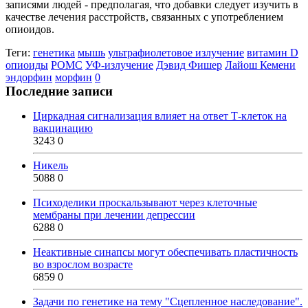
записями людей - предполагая, что добавки следует изучить в
качестве лечения расстройств, связанных с употреблением
опиоидов.
Теги:
генетика
мышь
ультрафиолетовое излучение
витамин D
опиоиды
POMC
УФ-излучение
Дэвид Фишер
Лайош Кемени
эндорфин
морфин
0
Последние записи
Циркадная сигнализация влияет на ответ Т-клеток на
вакцинацию
3243
0
Никель
5088
0
Психоделики проскальзывают через клеточные
мембраны при лечении депрессии
6288
0
Неактивные синапсы могут обеспечивать пластичность
во взрослом возрасте
6859
0
Задачи по генетике на тему "Сцепленное наследование".