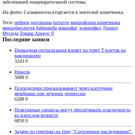
заболеваний пищеварительной системы.
На фото
: Сальмонелла вторгается в эпителий кишечника.
Теги:
нейрон
цитокины
патоген
микрофлора кишечника
микробиология
Salmonella
макрофаг
эозинофил
Дэниел
Мусида
Томаш Арендс
0
Последние записи
Циркадная сигнализация влияет на ответ Т-клеток на
вакцинацию
3243
0
Никель
5088
0
Психоделики проскальзывают через клеточные
мембраны при лечении депрессии
6288
0
Неактивные синапсы могут обеспечивать пластичность
во взрослом возрасте
6859
0
Задачи по генетике на тему "Сцепленное наследование".