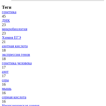
Теги
генетика
45
ДНК
23
микробиология
23
Химия ЕГЭ
21
азотная кислота
18
экспрессия генов
18
генетика человека
17
азот
17
сера
16
мышь
16
серная кислота
16
Неорганическая химия