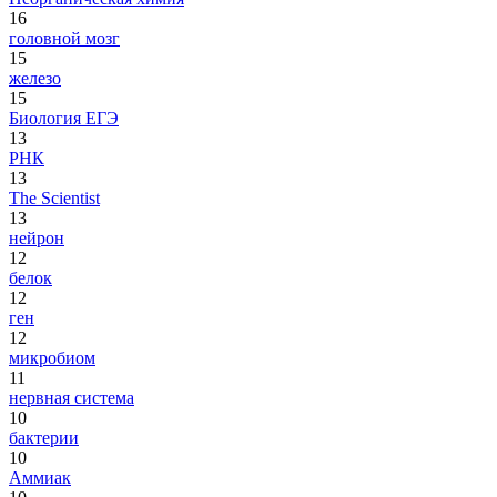
16
головной мозг
15
железо
15
Биология ЕГЭ
13
РНК
13
The Scientist
13
нейрон
12
белок
12
ген
12
микробиом
11
нервная система
10
бактерии
10
Аммиак