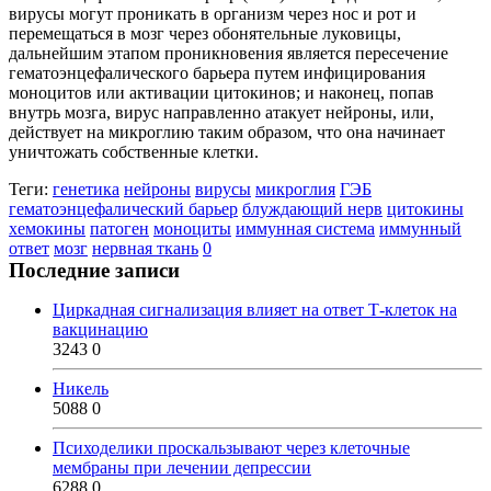
вирусы могут проникать в организм через нос и рот и
перемещаться в мозг через обонятельные луковицы,
дальнейшим этапом проникновения является пересечение
гематоэнцефалического барьера путем инфицирования
моноцитов или активации цитокинов; и наконец, попав
внутрь мозга, вирус направленно атакует нейроны, или,
действует на микроглию таким образом, что она начинает
уничтожать собственные клетки.
Теги:
генетика
нейроны
вирусы
микроглия
ГЭБ
гематоэнцефалический барьер
блуждающий нерв
цитокины
хемокины
патоген
моноциты
иммунная система
иммунный
ответ
мозг
нервная ткань
0
Последние записи
Циркадная сигнализация влияет на ответ Т-клеток на
вакцинацию
3243
0
Никель
5088
0
Психоделики проскальзывают через клеточные
мембраны при лечении депрессии
6288
0