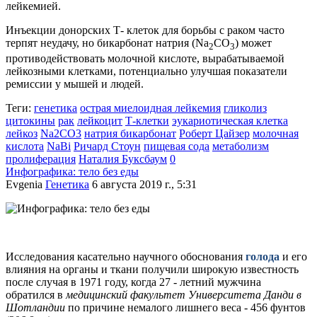
лейкемией.
Инъекции донорских Т- клеток для борьбы с раком часто
терпят неудачу, но бикарбонат натрия (Na
CO
) может
2
3
противодействовать молочной кислоте, вырабатываемой
лейкозными клетками, потенциально улучшая показатели
ремиссии у мышей и людей.
Теги:
генетика
острая миелоидная лейкемия
гликолиз
цитокины
рак
лейкоцит
Т-клетки
эукариотическая клетка
лейкоз
Na2CO3
натрия бикарбонат
Роберт Цайзер
молочная
кислота
NaBi
Ричард Стоун
пищевая сода
метаболизм
пролиферация
Наталия Буксбаум
0
Инфографика: тело без еды
Evgenia
Генетика
6 августа 2019 г., 5:31
Исследования касательно научного обоснования
голода
и его
влияния на органы и ткани получили широкую известность
после случая в 1971 году, когда 27 - летний мужчина
обратился в
медицинский факультет Университета Данди в
Шотландии
по причине немалого лишнего веса -
456 фунтов