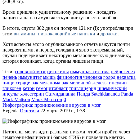
(206,8 кг).
Врачи пришли к удивительному решению - посадить
пациента на на самую жесткую диету: не есть вообще.
В итоге, спустя 382 дня он потерял 121 кг (!); употребляя при
этом
витамины, низкокалорийные напитки
и
дрожжи
.
Хотя аспекты этого опубликованного отчета кажутся почти
невероятными, а период голодания явно экстремальный,
случай подчеркивает некоторую метаболическую динамику,
которая возникает, когда органы лишены пищи.
Теги:
головной мозг
цитокины
иммунная система
нейрогенез
печень
иммунитет
мышь
физиология человека
голод
нехватка
пищи
сердце
рак
меланома
рак молочной железы
инсулин
гликоген
кетон
гемоцитобласт
триглицерид
ишемический
инсульт
холестерин
Сатчидананда Панда
Satchidananda Panda
Mark Mattson
Марк Мэттсон
0
Инфографика: проникновение вирусов в мозг
Evgenia
Генетика
22 марта 2019 г., 1:38
Патогены могут идти разными путями, чтобы пройти через
гематоэнцефалический барьер (ГЭБ) и повредить клетки,