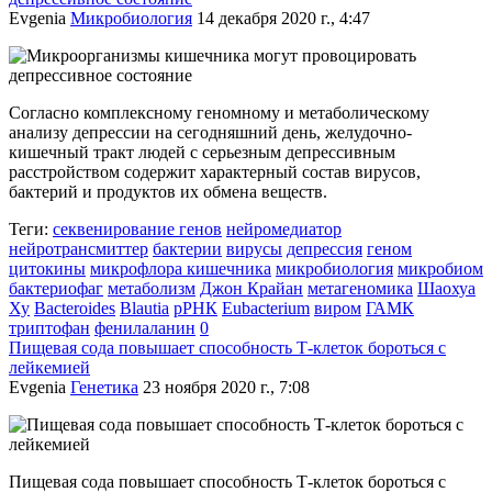
Evgenia
Микробиология
14 декабря 2020 г., 4:47
Согласно комплексному геномному и метаболическому
анализу депрессии на сегодняшний день, желудочно-
кишечный тракт людей с серьезным депрессивным
расстройством содержит характерный состав вирусов,
бактерий и продуктов их обмена веществ.
Теги:
секвенирование генов
нейромедиатор
нейротрансмиттер
бактерии
вирусы
депрессия
геном
цитокины
микрофлора кишечника
микробиология
микробиом
бактериофаг
метаболизм
Джон Крайан
метагеномика
Шаохуа
Ху
Bacteroides
Blautia
рРНК
Eubacterium
виром
ГАМК
триптофан
фенилаланин
0
Пищевая сода повышает способность Т-клеток бороться с
лейкемией
Evgenia
Генетика
23 ноября 2020 г., 7:08
Пищевая сода повышает способность Т-клеток бороться с