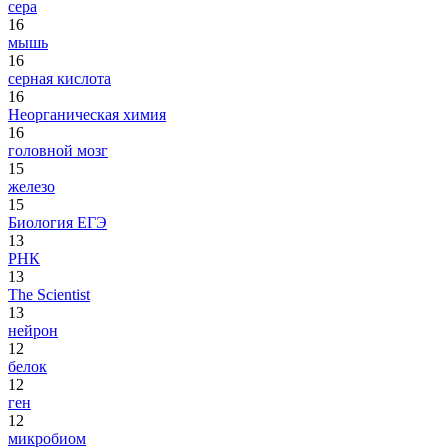
сера
16
мышь
16
серная кислота
16
Неорганическая химия
16
головной мозг
15
железо
15
Биология ЕГЭ
13
РНК
13
The Scientist
13
нейрон
12
белок
12
ген
12
микробиом