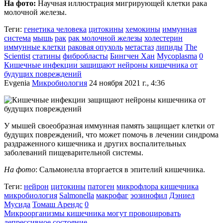
На фото:
Научная иллюстрация мигрирующей клетки рака
молочной железы.
Теги:
генетика человека
цитокины
хемокины
иммунная
система
мышь
рак
рак молочной железы
холестерин
иммунные клетки
раковая опухоль
метастаз
липиды
The
Scientist
статины
фибробласты
Бингчен Хан
Mycoplasma
0
Кишечные инфекции защищают нейроны кишечника от
будущих повреждений
Evgenia
Микробиология
24 ноября 2021 г., 4:36
У мышей своеобразная иммунная память защищает клетки от
будущих повреждений, что может помочь в лечении синдрома
раздраженного кишечника и других воспалительных
заболеваний пищеварительной системы.
На фото
: Сальмонелла вторгается в эпителий кишечника.
Теги:
нейрон
цитокины
патоген
микрофлора кишечника
микробиология
Salmonella
макрофаг
эозинофил
Дэниел
Мусида
Томаш Арендс
0
Микроорганизмы кишечника могут провоцировать
депрессивное состояние