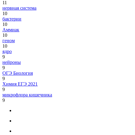
11
нервная система
10
бактерии
10
Аммиак
10
геном
10
ядро
9
нейроны
9
ОГЭ Биология
9
Химия ЕГЭ 2021
9
микрофлора кишечника
9