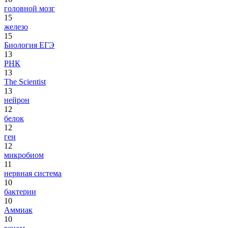
головной мозг
15
железо
15
Биология ЕГЭ
13
РНК
13
The Scientist
13
нейрон
12
белок
12
ген
12
микробиом
11
нервная система
10
бактерии
10
Аммиак
10