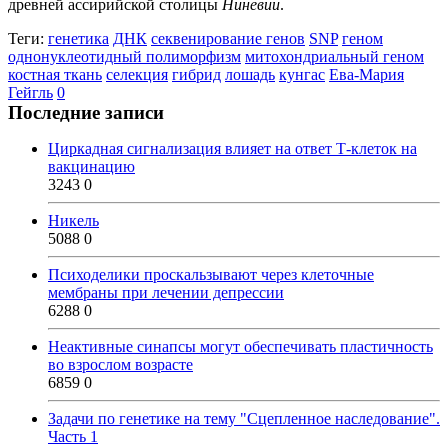
древней ассирийской столицы
Ниневии
.
Теги:
генетика
ДНК
секвенирование генов
SNP
геном
однонуклеотидный полиморфизм
митохондриальный геном
костная ткань
селекция
гибрид
лошадь
кунгас
Ева-Мария
Гейгль
0
Последние записи
Циркадная сигнализация влияет на ответ Т-клеток на
вакцинацию
3243
0
Никель
5088
0
Психоделики проскальзывают через клеточные
мембраны при лечении депрессии
6288
0
Неактивные синапсы могут обеспечивать пластичность
во взрослом возрасте
6859
0
Задачи по генетике на тему "Сцепленное наследование".
Часть 1