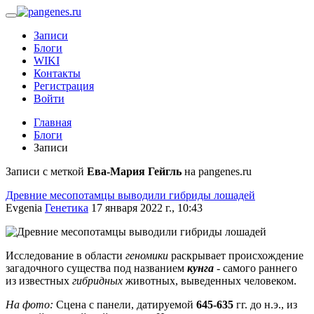
Записи
Блоги
WIKI
Контакты
Регистрация
Войти
Главная
Блоги
Записи
Записи с меткой
Ева-Мария Гейгль
на pangenes.ru
Древние месопотамцы выводили гибриды лошадей
Evgenia
Генетика
17 января 2022 г., 10:43
Исследование в области
геномики
раскрывает происхождение
загадочного существа под названием
кунга
- самого раннего
из известных
гибридных
животных, выведенных человеком.
На фото:
Сцена с панели, датируемой
645-635
гг. до н.э., из