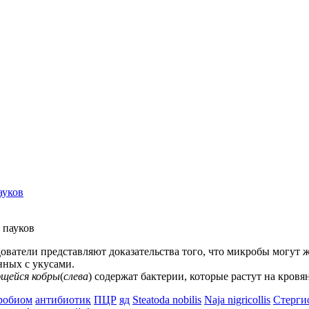
ауков
дователи представляют доказательства того, что микробы могут
нных с укусами.
щейся кобры
(
слева
) содержат бактерии, которые растут на кровян
робиом
антибиотик
ПЦР
яд
Steatoda nobilis
Naja nigricollis
Стерги