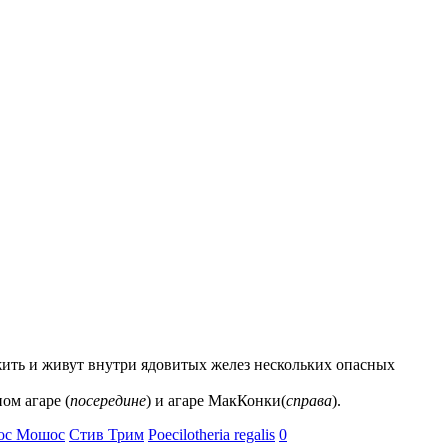
 жить и живут внутри ядовитых желез нескольких опасных
ом агаре (
посередине
) и агаре МакКонки(
справа
).
ос Мошос
Стив Трим
Poecilotheria regalis
0