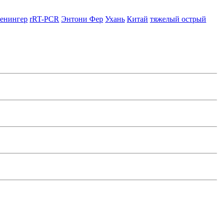
ренингер
rRT-PCR
Энтони Фер
Ухань
Китай
тяжелый острый