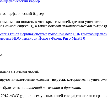
оэнцефалический барьер
ом, смогли попасть в мозг крыс и мышей, где они уничтожили 
ая лейкодистрофия
), а также
боковой
амиотрофический склероз
(
ессия генов
нервная система
головной мозг
ГЭБ
гематоэнцефали
леотид
HDO
Таканори Йокота
Фрэнк Риго
Malat1
0
атрагивать жизни людей.
ируют внеклеточные колоссы -
вирусы
, которые хотят уничтож
 возбудителями
атипичной пневмонии
и
бронхита
.
е
2019-nCoV
удивил всех ученых своей специфичностью и сравни