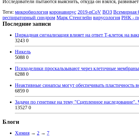
Исследователи пытаются выяснить, откуда он взялся, развиваетс
Теги:
микробиология
коронавирус
2019-nCoV
ВОЗ
Всемирная 
респираторный синдром
Марк Стенглейн
вирусология
РНК - п
Последние записи
Циркадная сигнализация влияет на ответ Т-клеток на ва
3243
0
Никель
5088
0
Психоделики проскальзывают через клеточные мембраны
6288
0
Неактивные синапсы могут обеспечивать пластичность во
6859
0
Задачи по генетике на тему "Сцепленное наследование". 
13527
0
Блоги
Химия
→
2
→
7