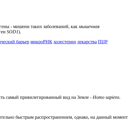
гены - мишени таких заболеваний, как
мышечная
ген
SOD1
).
ческий барьер
микроРНК
холестерин
лекарства
ПЦР
ить самый привилегированный вид на Земле -
Homo sapiens
.
тельно быстрым распространением, однако, на данный момент