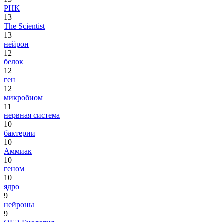
РНК
13
The Scientist
13
нейрон
12
белок
12
ген
12
микробиом
11
нервная система
10
бактерии
10
Аммиак
10
геном
10
ядро
9
нейроны
9