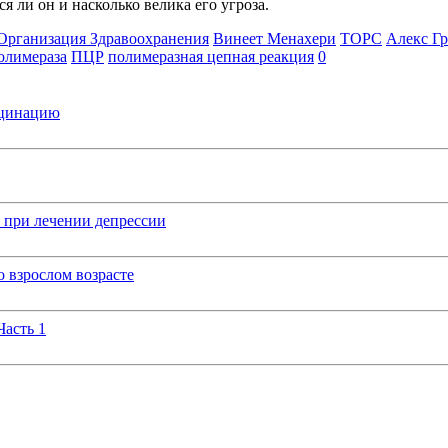
я ли он и насколько велика его угроза.
Организация Здравоохранения
Винеет Менахери
ТОРС
Алекс Г
олимераза
ПЦР
полимеразная цепная реакция
0
кцинацию
 при лечении депрессии
 взрослом возрасте
Часть 1