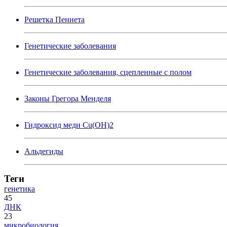
Решетка Пеннета
Генетические заболевания
Генетические заболевания, сцепленные с полом
Законы Грегора Менделя
Гидроксид меди Cu(OH)2
Альдегиды
Теги
генетика
45
ДНК
23
микробиология