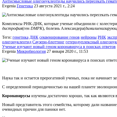
Антисмысловые олигонуклеотиды научились пересекать гемат
Evgenia
Генетика
23 августа 2021 г., 2:24
Комплексы РНК-ДНК, которые ученые объединили с холестерин
дистрофия
(ген
DMPK
), болезнь Александера
(
димилиенизирующ
Теги:
генетика
ДНК
секвенирование генов
нейроны
РНК
экспр
олигонуклеотид
Саузерн-блоттинг
гетеродуплексный олигонук
Ученые изучают новый геном коронавируса в поисках ответов
Evgenia
Микробиология
27 января 2020 г., 11:53
Наука так и остается прерогативой ученых, пока не начинает з
С определенной периодичностью на нашей планете эволюцион
Коронавирусы
изучены достаточно хорошо, так как являются
Новый представитель этого семейства, которому дали названи
очевидных причин для паники нет.