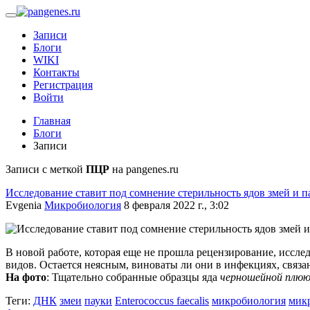
Записи
Блоги
WIKI
Контакты
Регистрация
Войти
Главная
Блоги
Записи
Записи с меткой
ПЦР
на pangenes.ru
Исследование ставит под сомнение стерильность ядов змей и п
Evgenia
Микробиология
8 февраля 2022 г., 3:02
В новой работе, которая еще не прошла рецензирование, иссле
видов. Остается неясным, виноваты ли они в инфекциях, связа
На фото
: Тщательно собранные образцы яда
черношейной плюю
Теги:
ДНК
змеи
пауки
Enterococcus faecalis
микробиология
мик