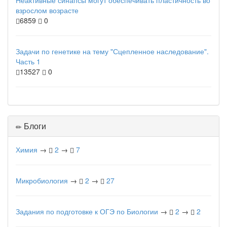
Неактивные синапсы могут обеспечивать пластичность во
взрослом возрасте
6859
0
Задачи по генетике на тему "Сцепленное наследование".
Часть 1
13527
0
Блоги
Химия
→
2
→
7
Микробиология
→
2
→
27
Задания по подготовке к ОГЭ по Биологии
→
2
→
2