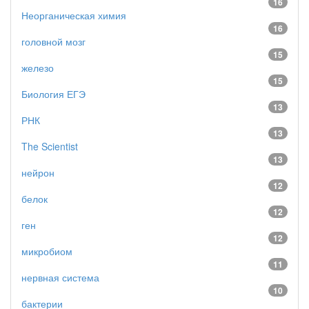
16
Неорганическая химия
16
головной мозг
15
железо
15
Биология ЕГЭ
13
РНК
13
The Scientist
13
нейрон
12
белок
12
ген
12
микробиом
11
нервная система
10
бактерии