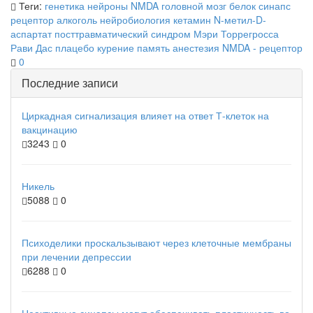
Теги:
генетика
нейроны
NMDA
головной мозг
белок
синапс
рецептор
алкоголь
нейробиология
кетамин
N-метил-D-
аспартат
посттравматический синдром
Мэри Торрегросса
Рави Дас
плацебо
курение
память
анестезия
NMDA - рецептор
0
Последние записи
Циркадная сигнализация влияет на ответ Т-клеток на
вакцинацию
3243
0
Никель
5088
0
Психоделики проскальзывают через клеточные мембраны
при лечении депрессии
6288
0