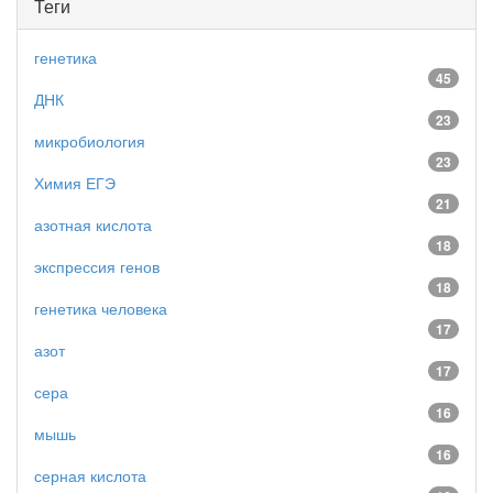
Теги
генетика
45
ДНК
23
микробиология
23
Химия ЕГЭ
21
азотная кислота
18
экспрессия генов
18
генетика человека
17
азот
17
сера
16
мышь
16
серная кислота