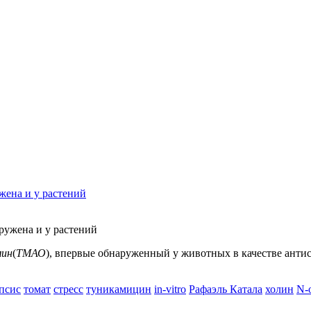
жена и у растений
мин
(
ТМАО
), впервые обнаруженный у животных в качестве антис
псис
томат
стресс
туникамицин
in-vitro
Рафаэль Катала
холин
N-