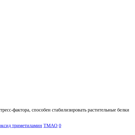
тресс-фактора, способен стабилизировать растительные белки
оксид триметиламин
ТМАО
0