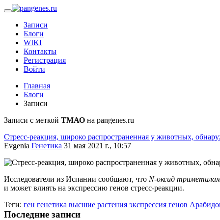
Записи
Блоги
WIKI
Контакты
Регистрация
Войти
Главная
Блоги
Записи
Записи с меткой
ТМАО
на pangenes.ru
Стресс-реакция, широко распространенная у животных, обнару
Evgenia
Генетика
31 мая 2021 г., 10:57
Исследователи из Испании сообщают, что
N-оксид триметила
и может влиять на экспрессию генов стресс-реакции.
Теги:
ген
генетика
высшие растения
экспрессия генов
Арабидо
Последние записи