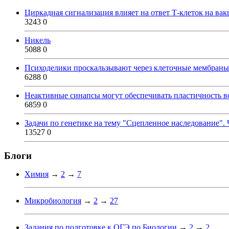
Циркадная сигнализация влияет на ответ Т-клеток на ва
3243
0
Никель
5088
0
Психоделики проскальзывают через клеточные мембраны
6288
0
Неактивные синапсы могут обеспечивать пластичность во
6859
0
Задачи по генетике на тему "Сцепленное наследование". 
13527
0
Блоги
Химия
→
2
→
7
Микробиология
→
2
→
27
Задания по подготовке к ОГЭ по Биологии
→
2
→
2