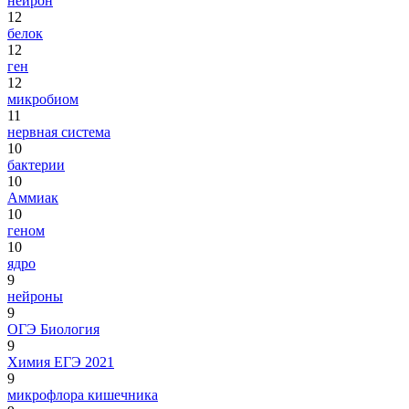
нейрон
12
белок
12
ген
12
микробиом
11
нервная система
10
бактерии
10
Аммиак
10
геном
10
ядро
9
нейроны
9
ОГЭ Биология
9
Химия ЕГЭ 2021
9
микрофлора кишечника