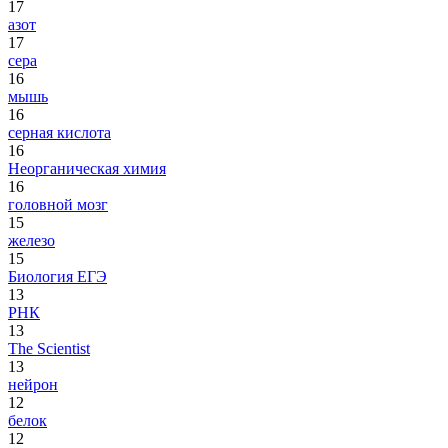
17
азот
17
сера
16
мышь
16
серная кислота
16
Неорганическая химия
16
головной мозг
15
железо
15
Биология ЕГЭ
13
РНК
13
The Scientist
13
нейрон
12
белок
12