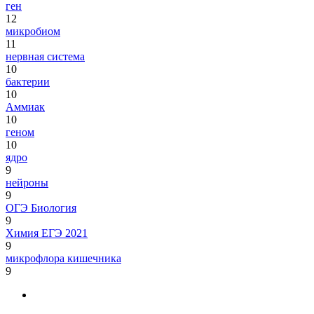
ген
12
микробиом
11
нервная система
10
бактерии
10
Аммиак
10
геном
10
ядро
9
нейроны
9
ОГЭ Биология
9
Химия ЕГЭ 2021
9
микрофлора кишечника
9