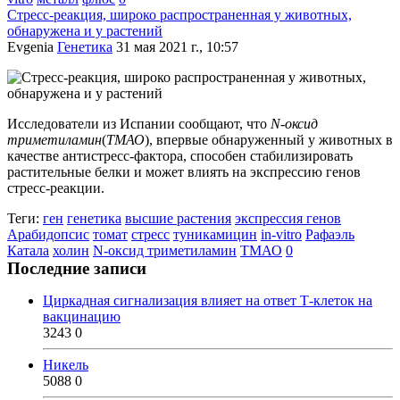
Стресс-реакция, широко распространенная у животных,
обнаружена и у растений
Evgenia
Генетика
31 мая 2021 г., 10:57
Исследователи из Испании сообщают, что
N-оксид
триметиламин
(
ТМАО
), впервые обнаруженный у животных в
качестве антистресс-фактора, способен стабилизировать
растительные белки и может влиять на экспрессию генов
стресс-реакции.
Теги:
ген
генетика
высшие растения
экспрессия генов
Арабидопсис
томат
стресс
туникамицин
in-vitro
Рафаэль
Катала
холин
N-оксид триметиламин
ТМАО
0
Последние записи
Циркадная сигнализация влияет на ответ Т-клеток на
вакцинацию
3243
0
Никель
5088
0