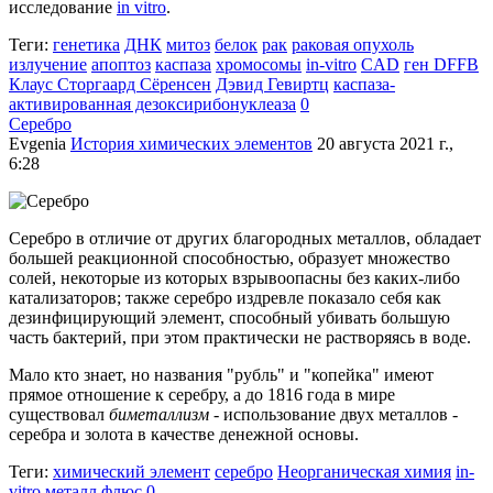
исследование
in vitro
.
Теги:
генетика
ДНК
митоз
белок
рак
раковая опухоль
излучение
апоптоз
каспаза
хромосомы
in-vitro
CAD
ген DFFB
Клаус Сторгаард Сёренсен
Дэвид Гевиртц
каспаза-
активированная дезоксирибонуклеаза
0
Серебро
Evgenia
История химических элементов
20 августа 2021 г.,
6:28
Серебро в отличие от других благородных металлов, обладает
большей реакционной способностью, образует множество
солей, некоторые из которых взрывоопасны без каких-либо
катализаторов; также серебро издревле показало себя как
дезинфицирующий элемент, способный убивать большую
часть бактерий, при этом практически не растворяясь в воде.
Мало кто знает, но названия "рубль" и "копейка" имеют
прямое отношение к серебру, а до 1816 года в мире
существовал
биметаллизм
- использование двух металлов -
серебра и золота в качестве денежной основы.
Теги:
химический элемент
серебро
Неорганическая химия
in-
vitro
металл
флюс
0