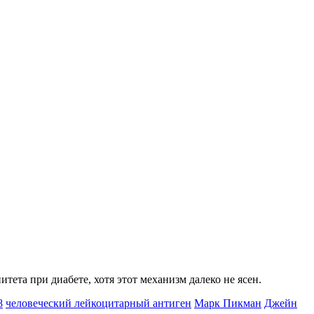
ета при диабете, хотя этот механизм далеко не ясен.
8
человеческий лейкоцитарный антиген
Марк Пикман
Джейн