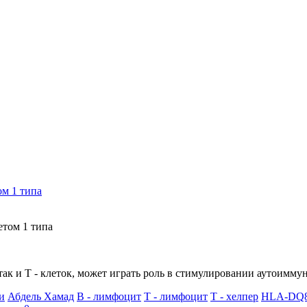
м 1 типа
 и Т - клеток, может играть роль в стимулировании аутоиммунит
и
Абдель Хамад
В - лимфоцит
Т - лимфоцит
Т - хелпер
HLA-DQ