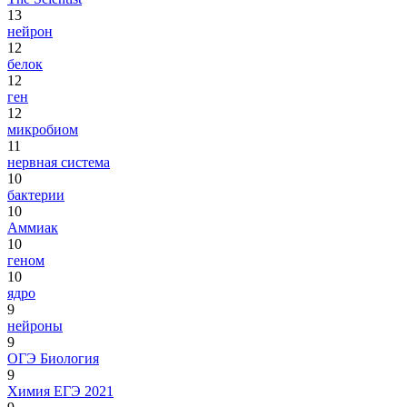
13
нейрон
12
белок
12
ген
12
микробиом
11
нервная система
10
бактерии
10
Аммиак
10
геном
10
ядро
9
нейроны
9
ОГЭ Биология
9
Химия ЕГЭ 2021