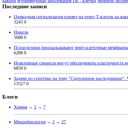
Бакнер
аутоиммунные заболевания
DE - клетки
двойной экспр
Последние записи
Циркадная сигнализация влияет на ответ Т-клеток на ва
3243
0
Никель
5088
0
Психоделики проскальзывают через клеточные мембраны
6288
0
Неактивные синапсы могут обеспечивать пластичность во
6859
0
Задачи по генетике на тему "Сцепленное наследование". 
13527
0
Блоги
Химия
→
2
→
7
Микробиология
→
2
→
27