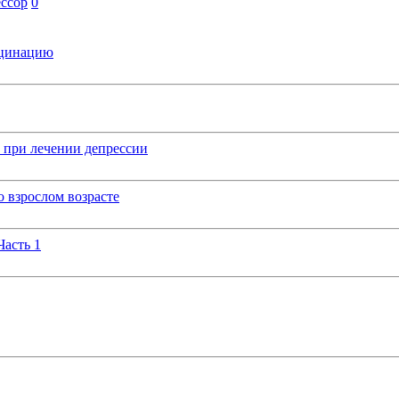
ессор
0
кцинацию
 при лечении депрессии
 взрослом возрасте
Часть 1