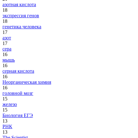
азотная кислота
18
экспрессия генов
18
генетика человека
17
азот
17
сера
16
мышь
16
серная кислота
16
Неорганическая химия
16
головной мозг
15
железо
15
Биология ЕГЭ
13
РНК
13
The Scientist