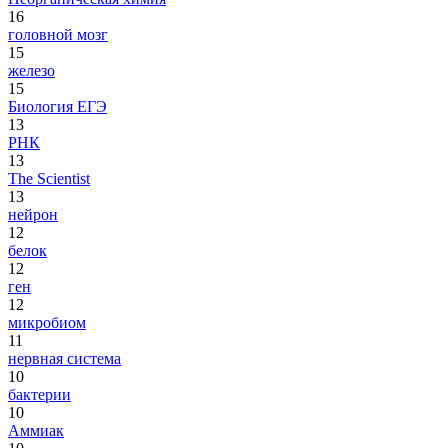
16
головной мозг
15
железо
15
Биология ЕГЭ
13
РНК
13
The Scientist
13
нейрон
12
белок
12
ген
12
микробиом
11
нервная система
10
бактерии
10
Аммиак