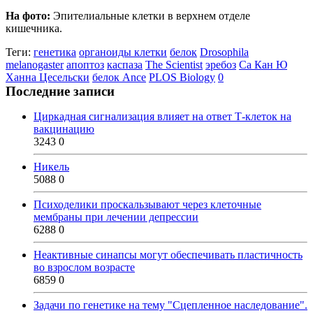
На фото:
Эпителиальные клетки в верхнем отделе
кишечника.
Теги:
генетика
органоиды клетки
белок
Drosophila
melanogaster
апоптоз
каспаза
The Scientist
эребоз
Са Кан Ю
Ханна Цесельски
белок Ance
PLOS Biology
0
Последние записи
Циркадная сигнализация влияет на ответ Т-клеток на
вакцинацию
3243
0
Никель
5088
0
Психоделики проскальзывают через клеточные
мембраны при лечении депрессии
6288
0
Неактивные синапсы могут обеспечивать пластичность
во взрослом возрасте
6859
0
Задачи по генетике на тему "Сцепленное наследование".