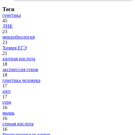
Теги
генетика
45
ДНК
23
микробиология
23
Химия ЕГЭ
21
азотная кислота
18
экспрессия генов
18
генетика человека
17
азот
17
сера
16
мышь
16
серная кислота
16
Неорганическая химия