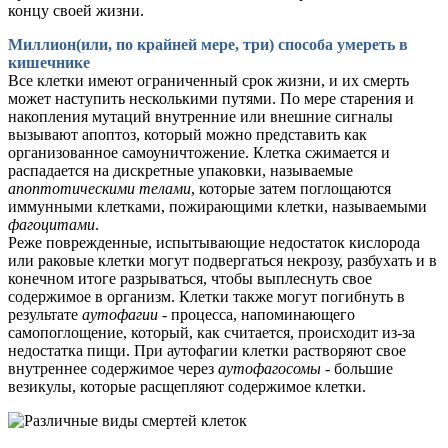
концу своей жизни.
Миллион(или, по крайней мере, три) способа умереть в
кишечнике
Все клетки имеют ограниченный срок жизни, и их смерть
может наступить несколькими путями. По мере старения и
накопления мутаций внутренние или внешние сигналы
вызывают апоптоз, который можно представить как
организованное самоуничтожение. Клетка сжимается и
распадается на дискретные упаковки, называемые
апоптотическими телами
, которые затем поглощаются
иммунными клетками, пожирающими клетки, называемыми
фагоцитами
.
Реже поврежденные, испытывающие недостаток кислорода
или раковые клетки могут подвергаться некрозу, разбухать и в
конечном итоге разрываться, чтобы выплеснуть свое
содержимое в организм. Клетки также могут погибнуть в
результате
аутофагии
- процесса, напоминающего
самопоглощение, который, как считается, происходит из-за
недостатка пищи. При аутофагии клетки растворяют свое
внутреннее содержимое через
аутофагосомы
- большие
везикулы, которые расщепляют содержимое клетки.