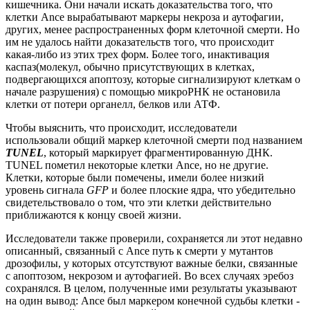
кишечника. Они начали искать доказательства того, что
клетки Ance вырабатывают маркеры некроза и аутофагии,
других, менее распространенных форм клеточной смерти. Но
им не удалось найти доказательств того, что происходит
какая-либо из этих трех форм. Более того, инактивация
каспаз(молекул, обычно присутствующих в клетках,
подвергающихся апоптозу, которые сигнализируют клеткам о
начале разрушения) с помощью микроРНК не остановила
клетки от потери органелл, белков или АТФ.
Чтобы выяснить, что происходит, исследователи
использовали общий маркер клеточной смерти под названием
TUNEL
, который маркирует фрагментированную ДНК.
TUNEL пометил некоторые клетки Ance, но не другие.
Клетки, которые были помечены, имели более низкий
уровень сигнала
GFP
и более плоские ядра, что убедительно
свидетельствовало о том, что эти клетки действительно
приближаются к концу своей жизни.
Исследователи также проверили, сохраняется ли этот недавно
описанный, связанный с Ance путь к смерти у мутантов
дрозофилы, у которых отсутствуют важные белки, связанные
с апоптозом, некрозом и аутофагией. Во всех случаях эребоз
сохранялся. В целом, полученные ими результаты указывают
на один вывод: Ance был маркером конечной судьбы клетки -