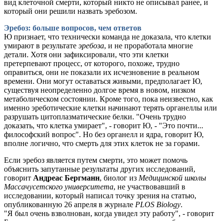
вид клеточной смерти, который никто не описывал ранее, и
который они решили назвать эребозом.
Эребоз: больше вопросов, чем ответов
Ю признает, что технически команда не доказала, что клетки
умирают в результате
эребоза
, и не проработала многие
детали. Хотя они зафиксировали, что эти клетки
претерпевают процесс, от которого, похоже, трудно
оправиться, они не показали их исчезновение в реальном
времени. Они могут оставаться живыми, предполагает Ю,
существуя неопределенно долгое время в новом, низком
метаболическом состоянии. Кроме того, пока неизвестно, как
именно эреботические клетки начинают терять органеллы или
разрушать цитоплазматические белки. "Очень трудно
доказать, что клетка умирает", - говорит Ю, - "Это почти...
философский вопрос". Но без органелл и ядра, говорит Ю,
вполне логично, что смерть для этих клеток не за горами.
Если эребоз является путем смерти, это может помочь
объяснить запутанные результаты других исследований,
говорит
Андреас Бергманн
, биолог из
Медицинской школы
Массачусетского университета
, не участвовавший в
исследовании, который написал точку зрения на статью,
опубликованную 26 апреля в журнале
PLOS Biology
.
"Я был очень взволнован, когда увидел эту работу", - говорит