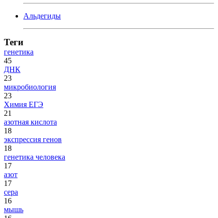
Альдегиды
Теги
генетика
45
ДНК
23
микробиология
23
Химия ЕГЭ
21
азотная кислота
18
экспрессия генов
18
генетика человека
17
азот
17
сера
16
мышь