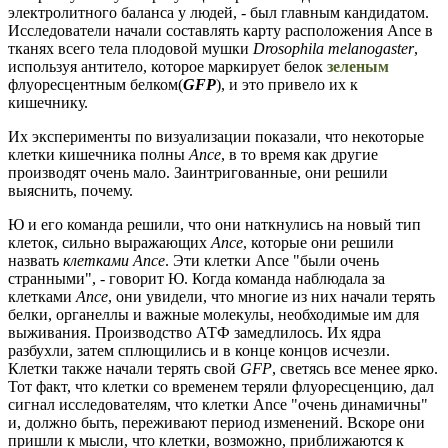
электролитного баланса у людей, - был главным кандидатом.
Исследователи начали составлять карту расположения Ance в
тканях всего тела плодовой мушки
Drosophila melanogaster
,
используя антитело, которое маркирует белок
зеленым
флуоресцентным белком(
GFP
), и это привело их к
кишечнику.
Их эксперименты по визуализации показали, что некоторые
клетки кишечника полны
Ance
, в то время как другие
производят очень мало. Заинтригованные, они решили
выяснить, почему.
Ю и его команда решили, что они наткнулись на новый тип
клеток, сильно выражающих
Ance
, которые они решили
назвать
клетками Ance
. Эти клетки Ance "были очень
странными", - говорит Ю. Когда команда наблюдала за
клетками
Ance
, они увидели, что многие из них начали терять
белки, органеллы и важные молекулы, необходимые им для
выживания. Производство АТФ замедлилось. Их ядра
разбухли, затем сплющились и в конце концов исчезли.
Клетки также начали терять свой
GFP
, светясь все менее ярко.
Тот факт, что клетки со временем теряли флуоресценцию, дал
сигнал исследователям, что клетки Ance "очень динамичны"
и, должно быть, переживают период изменений. Вскоре они
пришли к мысли, что клетки, возможно, приближаются к