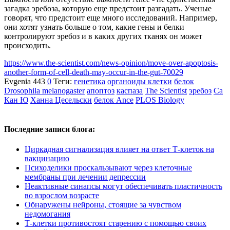
загадка эребоза, которую еще предстоит разгадать. Ученые
говорят, что предстоит еще много исследований. Например,
они хотят узнать больше о том, какие гены и белки
контролируют эребоз и в каких других тканях он может
происходить.
https://www.the-scientist.com/news-opinion/move-over-apoptosis-
another-form-of-cell-death-may-occur-in-the-gut-70029
Evgenia
443
0
Теги:
генетика
органоиды клетки
белок
Drosophila melanogaster
апоптоз
каспаза
The Scientist
эребоз
Са
Кан Ю
Ханна Цесельски
белок Ance
PLOS Biology
Последние записи блога:
Циркадная сигнализация влияет на ответ Т-клеток на
вакцинацию
Психоделики проскальзывают через клеточные
мембраны при лечении депрессии
Неактивные синапсы могут обеспечивать пластичность
во взрослом возрасте
Обнаружены нейроны, стоящие за чувством
недомогания
Т-клетки противостоят старению с помощью своих