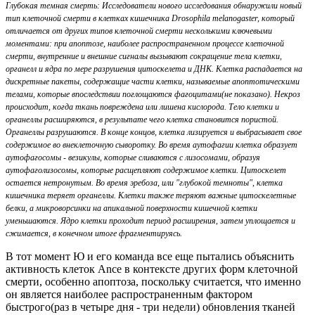
Глубокая темная смерть: Исследователи нового исследования обнаружили новый
тип клеточной смерти в клетках кишечника Drosophila melanogaster, который
отличается от других типов клеточной смерти несколькими ключевыми
моментами: при апоптозе, наиболее распространенном процессе клеточной
смерти, внутренние и внешние сигналы вызывают сокращение тела клетки,
органелл и ядра по мере разрушения цитоскелета и ДНК. Клетка распадается на
дискретные пакеты, содержащие части клетки, называемые апоптотическими
телами, которые впоследствии поглощаются фагоцитами(не показано). Некроз
происходит, когда ткань повреждена или лишена кислорода. Тело клетки и
органеллы расширяются, в результате чего клетка становится пористой.
Органеллы разрушаются. В конце концов, клетка лизируется и выбрасывает свое
содержимое во внеклеточную сыворотку. Во время аутофагии клетка образует
аутофагосомы - везикулы, которые сливаются с лизосомами, образуя
аутофаголизосомы, которые расщепляют содержимое клетки. Цитоскелет
остается нетронутым. Во время эребоза, или "глубокой темноты", клетка
кишечника теряет органеллы. Клетки также теряют важные цитоскелетные
белки, а микроворсинки на апикальной поверхности кишечной клетки
уменьшаются. Ядро клетки проходит период расширения, затем уплощается и
сжимается, в конечном итоге фрагментируясь.
В тот момент Ю и его команда все еще пытались объяснить
активность клеток Ance в контексте других форм клеточной
смерти, особенно апоптоза, поскольку считается, что именно
он является наиболее распространенным фактором
быстрого(раз в четыре дня - три недели) обновления тканей