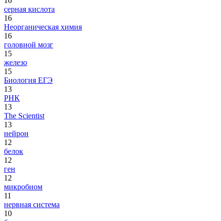
16
серная кислота
16
Неорганическая химия
16
головной мозг
15
железо
15
Биология ЕГЭ
13
РНК
13
The Scientist
13
нейрон
12
белок
12
ген
12
микробиом
11
нервная система
10