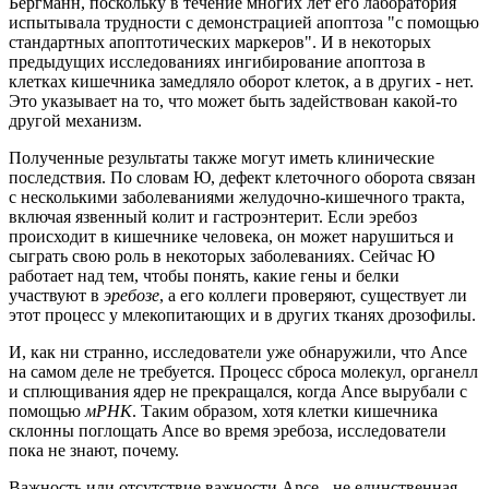
Бергманн, поскольку в течение многих лет его лаборатория
испытывала трудности с демонстрацией апоптоза "с помощью
стандартных апоптотических маркеров". И в некоторых
предыдущих исследованиях ингибирование апоптоза в
клетках кишечника замедляло оборот клеток, а в других - нет.
Это указывает на то, что может быть задействован какой-то
другой механизм.
Полученные результаты также могут иметь клинические
последствия. По словам Ю, дефект клеточного оборота связан
с несколькими заболеваниями желудочно-кишечного тракта,
включая язвенный колит и гастроэнтерит. Если эребоз
происходит в кишечнике человека, он может нарушиться и
сыграть свою роль в некоторых заболеваниях. Сейчас Ю
работает над тем, чтобы понять, какие гены и белки
участвуют в
эребозе
, а его коллеги проверяют, существует ли
этот процесс у млекопитающих и в других тканях дрозофилы.
И, как ни странно, исследователи уже обнаружили, что Ance
на самом деле не требуется. Процесс сброса молекул, органелл
и сплющивания ядер не прекращался, когда Ance вырубали с
помощью
мРНК
. Таким образом, хотя клетки кишечника
склонны поглощать Ance во время эребоза, исследователи
пока не знают, почему.
Важность или отсутствие важности Ance - не единственная