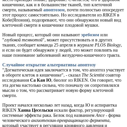
кишечнике, как и в большинстве тканей, тип клеточной
смерти, называемый
апоптозом
, почти полностью опосредует
этот процесс самостоятельно. Но исследователи из
RIKEN
в
Кобе(Япония), подозревают, что они обнаружили новый вид
клеточной смерти в кишечнике плодовой мушки.
Новый процесс, который они называют
эребозом
или
"
глубокой темнотой
", может присутствовать и в других
тканях, сообщает команда 25 апреля в журнале
PLOS Biology
,
и если он будет обнаружен у людей, это может повлиять на
наше понимание заболеваний желудочно-кишечного тракта.
Случайное открытие альтернативы апоптозу
"Догматическая идея заключается в том, что апоптоз участвует
в обороте клеток в кишечнике", - сказал
The Scientist
соавтор
исследования
Са Кан Ю
, биолог из RIKEN. Он говорит, что
эта догма настолько сильна, что поначалу он сопротивлялся
мысли о том, что рассматривает новую форму клеточной
смерти.
Проект начался несколько лет назад, когда Ю и аспирантка
RIKEN
Ханна Цесельски
искали фактор, регулирующий
системные эффекты рака. Белок под названием
Ance
- форма
человеческого
ангиотензин-превращающего фермента
,
который участвует в регуляции кровяного давления и