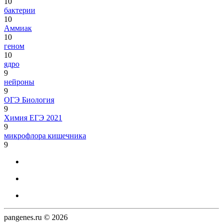
10
бактерии
10
Аммиак
10
геном
10
ядро
9
нейроны
9
ОГЭ Биология
9
Химия ЕГЭ 2021
9
микрофлора кишечника
9
pangenes.ru © 2026