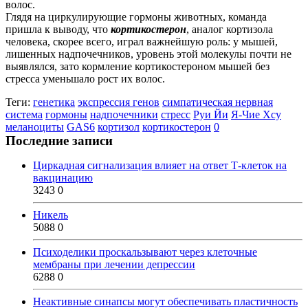
волос.
Глядя на циркулирующие гормоны животных, команда
пришла к выводу, что
кортикостерон
, аналог кортизола
человека, скорее всего, играл важнейшую роль: у мышей,
лишенных надпочечников, уровень этой молекулы почти не
выявлялся, зато кормление
кортикостероном
мышей без
стресса уменьшало рост их волос.
Теги:
генетика
экспрессия генов
симпатическая нервная
система
гормоны
надпочечники
стресс
Руи Йи
Я-Чие Хсу
меланоциты
GAS6
кортизол
кортикостерон
0
Последние записи
Циркадная сигнализация влияет на ответ Т-клеток на
вакцинацию
3243
0
Никель
5088
0
Психоделики проскальзывают через клеточные
мембраны при лечении депрессии
6288
0
Неактивные синапсы могут обеспечивать пластичность