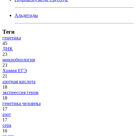
Альдегиды
Теги
генетика
45
ДНК
23
микробиология
23
Химия ЕГЭ
21
азотная кислота
18
экспрессия генов
18
генетика человека
17
азот
17
сера
16