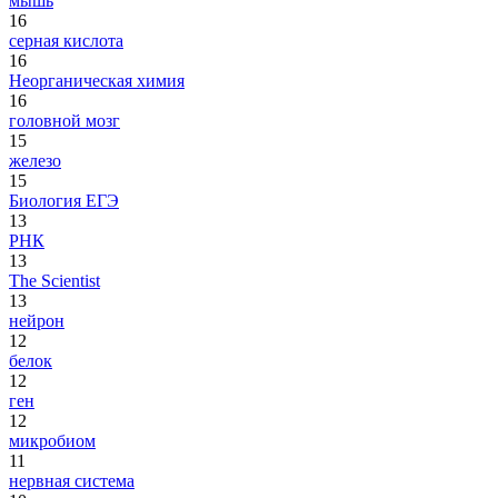
мышь
16
серная кислота
16
Неорганическая химия
16
головной мозг
15
железо
15
Биология ЕГЭ
13
РНК
13
The Scientist
13
нейрон
12
белок
12
ген
12
микробиом
11
нервная система