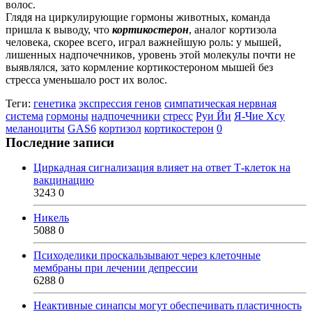
волос.
Глядя на циркулирующие гормоны животных, команда
пришла к выводу, что
кортикостерон
, аналог кортизола
человека, скорее всего, играл важнейшую роль: у мышей,
лишенных надпочечников, уровень этой молекулы почти не
выявлялся, зато кормление
кортикостероном
мышей без
стресса уменьшало рост их волос.
Теги:
генетика
экспрессия генов
симпатическая нервная
система
гормоны
надпочечники
стресс
Руи Йи
Я-Чие Хсу
меланоциты
GAS6
кортизол
кортикостерон
0
Последние записи
Циркадная сигнализация влияет на ответ Т-клеток на
вакцинацию
3243
0
Никель
5088
0
Психоделики проскальзывают через клеточные
мембраны при лечении депрессии
6288
0
Неактивные синапсы могут обеспечивать пластичность