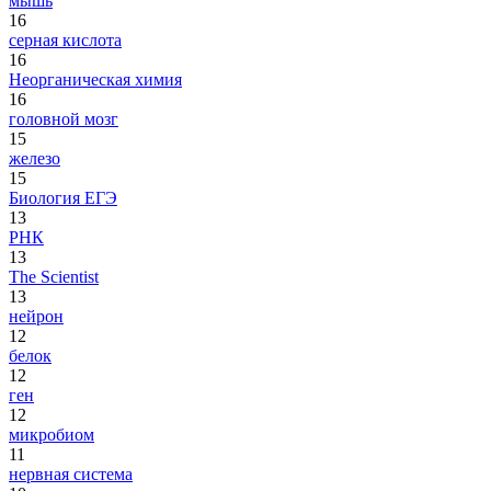
мышь
16
серная кислота
16
Неорганическая химия
16
головной мозг
15
железо
15
Биология ЕГЭ
13
РНК
13
The Scientist
13
нейрон
12
белок
12
ген
12
микробиом
11
нервная система