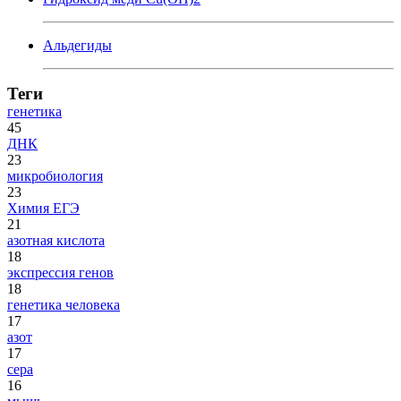
Альдегиды
Теги
генетика
45
ДНК
23
микробиология
23
Химия ЕГЭ
21
азотная кислота
18
экспрессия генов
18
генетика человека
17
азот
17
сера
16