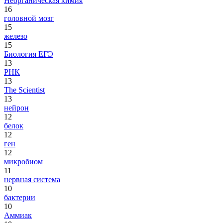
Неорганическая химия
16
головной мозг
15
железо
15
Биология ЕГЭ
13
РНК
13
The Scientist
13
нейрон
12
белок
12
ген
12
микробиом
11
нервная система
10
бактерии
10
Аммиак