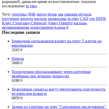
радиацией, давая им время на восстановление, показало
исследование
in vitro
.
Теги:
генетика
ДНК
митоз
белок
рак
раковая опухоль
излучение
апоптоз
каспаза
хромосомы
in-vitro
CAD
ген DFFB
Клаус Сторгаард Сёренсен
Дэвид Гевиртц
каспаза-
активированная дезоксирибонуклеаза
0
Последние записи
Циркадная сигнализация влияет на ответ Т-клеток на
вакцинацию
3243
0
Никель
5088
0
Психоделики проскальзывают через клеточные
мембраны при лечении депрессии
6288
0
Неактивные синапсы могут обеспечивать пластичность
во взрослом возрасте
6859
0
Задачи по генетике на тему "Сцепленное наследование".