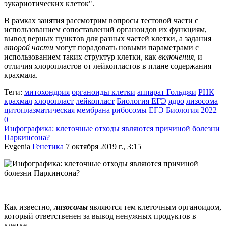
эукариотических клеток".
В рамках занятия рассмотрим вопросы тестовой части с
использованием сопоставлений органоидов их функциям,
вывод верных пунктов для разных частей клетки, а задания
второй части
могут порадовать новыми параметрами с
использованием таких структур клетки, как
включения
, и
отличия хлоропластов от лейкопластов в плане содержания
крахмала.
Теги:
митохондрия
органоиды клетки
аппарат Гольджи
РНК
крахмал
хлоропласт
лейкопласт
Биология ЕГЭ
ядро
лизосома
цитоплазматическая мембрана
рибосомы
ЕГЭ Биология 2022
0
Инфографика: клеточные отходы являются причиной болезни
Паркинсона?
Evgenia
Генетика
7 октября 2019 г., 3:15
Как известно,
лизосомы
являются тем клеточным органоидом,
который ответственен за вывод ненужных продуктов в
клетке.