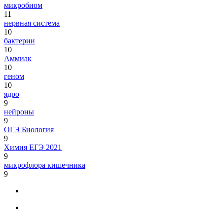
микробиом
11
нервная система
10
бактерии
10
Аммиак
10
геном
10
ядро
9
нейроны
9
ОГЭ Биология
9
Химия ЕГЭ 2021
9
микрофлора кишечника
9