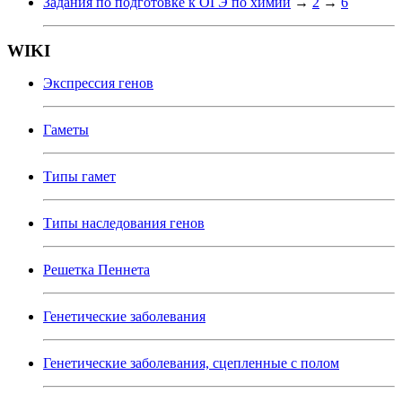
Задания по подготовке к ОГЭ по химии
→
2
→
6
WIKI
Экспрессия генов
Гаметы
Типы гамет
Типы наследования генов
Решетка Пеннета
Генетические заболевания
Генетические заболевания, сцепленные с полом