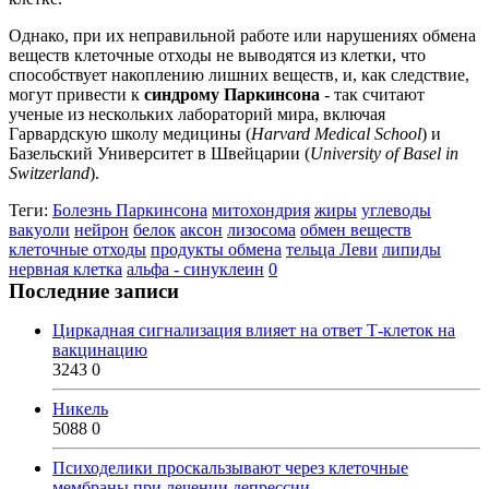
Однако, при их неправильной работе или нарушениях обмена
веществ клеточные отходы не выводятся из клетки, что
способствует накоплению лишних веществ, и, как следствие,
могут привести к
синдрому Паркинсона
- так считают
ученые из нескольких лабораторий мира, включая
Гарвардскую школу медицины (
Harvard Medical School
) и
Базельский Университет в Швейцарии (
University of Basel in
Switzerland
).
Теги:
Болезнь Паркинсона
митохондрия
жиры
углеводы
вакуоли
нейрон
белок
аксон
лизосома
обмен веществ
клеточные отходы
продукты обмена
тельца Леви
липиды
нервная клетка
альфа - синуклеин
0
Последние записи
Циркадная сигнализация влияет на ответ Т-клеток на
вакцинацию
3243
0
Никель
5088
0
Психоделики проскальзывают через клеточные
мембраны при лечении депрессии