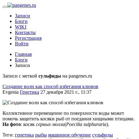
Записи
Блоги
WIKI
Контакты
Регистрация
Войти
Главная
Блоги
Записи
Записи с меткой
сульфиды
на pangenes.ru
Создание волн как способ избегания клювов
Evgenia
Генетика
27 декабря 2021 г., 11:37
Коллективное перемещение по поверхности воды может
помочь защитить косяки рыб от поедания хищными птицами.
На фото
: косяк
серных молли
(
Poecilia sulphuraria
).
Теги:
генетика
рыбы
машинное обучение
сульфиды