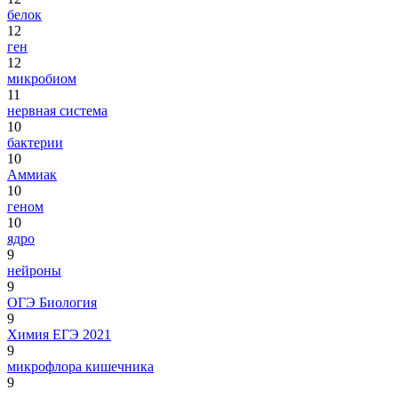
белок
12
ген
12
микробиом
11
нервная система
10
бактерии
10
Аммиак
10
геном
10
ядро
9
нейроны
9
ОГЭ Биология
9
Химия ЕГЭ 2021
9
микрофлора кишечника
9