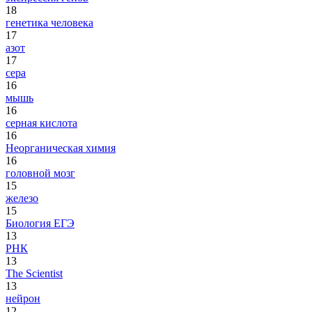
18
генетика человека
17
азот
17
сера
16
мышь
16
серная кислота
16
Неорганическая химия
16
головной мозг
15
железо
15
Биология ЕГЭ
13
РНК
13
The Scientist
13
нейрон
12