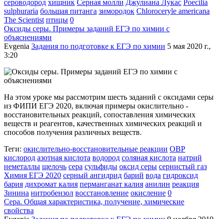
сероводород
хищник
Серная молли
Джулиана Лукас
Poecilia
sulphuraria
большая питанга
зимородок
Chloroceryle americana
The Scientist
птицы
0
Оксиды серы. Примеры заданий ЕГЭ по химии с
объяснениями
Evgenia
Задания по подготовке к ЕГЭ по химии
5 мая 2020 г.,
3:20
На этом уроке мы рассмотрим шесть заданий с оксидами серы
из ФИПИ ЕГЭ 2020, включая примеры окислительно -
восстановительных реакций, сопоставления химических
веществ и реагентов, качественных химических реакций и
способов получения различных веществ.
Теги:
окислительно-восстановительные реакции
ОВР
кислород
азотная кислота
водород
соляная кислота
натрий
неметаллы
щелочь
сера
сульфиды
оксид серы
сернистый газ
Химия ЕГЭ 2020
серный ангидрид
барий
вода
гидроксид
бария
дихромат калия
перманганат калия
анилин
реакция
Зинина
нитробензол
восстановление
окисление
0
Сера. Общая характеристика, получение, химические
свойства