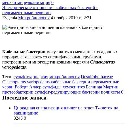
меркаптан
вулканизация
0
Электрические отношения кабельных бактерий с
пергаментными червями
Evgenia
Микробиология
4 ноября 2019 г., 2:21
Кабельные бактерии
могут жить в смешанных осадочных
породах, связываясь со специфическими трубками,
построенными многощетинковыми червями
Chaetopterus
variopedatus.
Теги:
сульфаты
энергия
микробиология
Desulfobulbaceae
Chaetopterus variopedatus
кабельные бактерии
пергаментные
черви
Роберт Аллер
сульфиды
хемосинтез
Белинда Мартин
протеобактерии
сульфат-редуцирующие бактерии
полихеты
0
Последние записи
Циркадная сигнализация влияет на ответ Т-клеток на
вакцинацию
3243
0