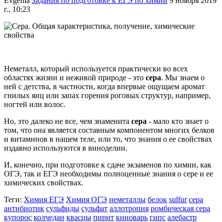
Evgenia
Задания по подготовке к ЕГЭ по химии
9 ноября 2019
г., 10:23
Неметалл, который используется практически во всех
областях жизни и неживой природе - это
сера
. Мы знаем о
ней с детства, в частности, когда впервые ощущаем аромат
гнилых яиц или запах горения роговых структур, например,
ногтей или волос.
Но, это далеко не все, чем знаменита
сера
- мало кто знает о
том, что она является составным компонентом многих белков
и витаминов в нашем теле, или то, что знания о ее свойствах
издавно используются в виноделии.
И, конечно, при подготовке к сдаче экзаменов по химии, как
ОГЭ, так и ЕГЭ необходимы полноценные знания о сере и ее
химических свойствах.
Теги:
Химия ЕГЭ
Химия ОГЭ
неметаллы
белок
sulfur
сера
антибиотик
сульфиды
сульфат
аллотропия
ромбическая сера
купорос
колчедан
квасцы
пирит
киноварь
гипс
алебастр