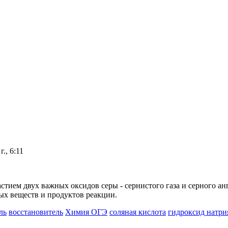
г., 6:11
тием двух важных оксидов серы - сернистого газа и серного ан
ых веществ и продуктов реакции.
ль
восстановитель
Химия ОГЭ
соляная кислота
гидроксид натри