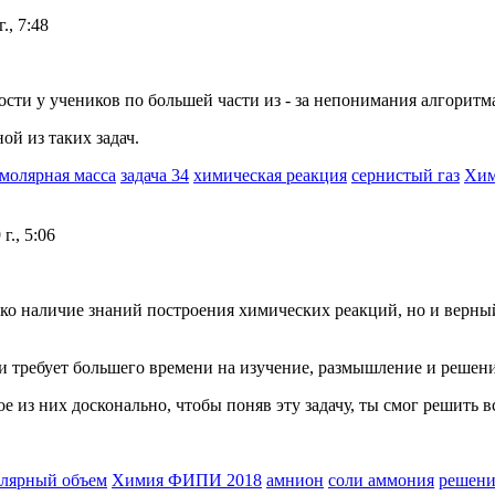
., 7:48
сти у учеников по большей части из - за непонимания алгоритм
ой из таких задач.
молярная масса
задача 34
химическая реакция
сернистый газ
Хим
г., 5:06
ко наличие знаний построения химических реакций, но и верны
и требует большего времени на изучение, размышление и решени
е из них досконально, чтобы поняв эту задачу, ты смог решить в
лярный объем
Химия ФИПИ 2018
амнион
соли аммония
решени