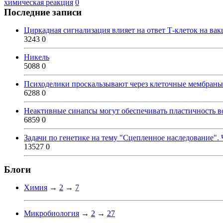
химическая реакция
0
Последние записи
Циркадная сигнализация влияет на ответ Т-клеток на ва
3243
0
Никель
5088
0
Психоделики проскальзывают через клеточные мембраны
6288
0
Неактивные синапсы могут обеспечивать пластичность во
6859
0
Задачи по генетике на тему "Сцепленное наследование". 
13527
0
Блоги
Химия
→
2
→
7
Микробиология
→
2
→
27