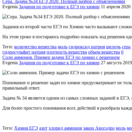
Сера. Задача №34 ЕГЭ 2020. Полный разбор с объяснениями
Evgenia
Задания по подготовке к ЕГЭ по химии
11 апреля 2020 г
Задания из второй части ЕГЭ по Химии часто вызывают сложно
На этом уроке я постараюсь подробно показать ход решения одн
Теги:
количество вещества
моль
гидроксид натрия
щелочь
сера
гидросульфит натрия
плотность вещества
объем вещества
0
Соли аммония. Пример задачи ЕГЭ по химии с решением
Evgenia
Задания по подготовке к ЕГЭ по химии
27 августа 2019 
Понимание и решение задач по химии предусматривает не толь
правильный ответ.
Задача № 34 является одним из самых сложных заданий в ЕГЭ, 
Для более простого понимания всех действий я разобрала каждо
Теги:
Химия ЕГЭ
азот
хлорид аммония
закон Авогадро
моль
мо