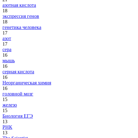
азотная кислота
18
экспрессия генов
18
генетика человека
17
азот
17
сера
16
мышь
16
серная кислота
16
Неорганическая химия
16
головной мозг
15
железо
15
Биология ЕГЭ
13
РНК
13