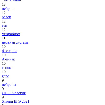
The Scientist
13
нейрон
12
белок
12
ген
12
микробиом
11
нервная система
10
бактерии
10
Аммиак
10
геном
10
ядро
9
нейроны
9
ОГЭ Биология
9
Химия ЕГЭ 2021