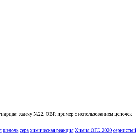
гидрида: задачу №22, ОВР, пример с использованием цепочек
я
щелочь
сера
химическая реакция
Химия ОГЭ 2020
сернистый