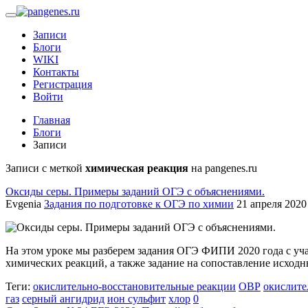
Записи
Блоги
WIKI
Контакты
Регистрация
Войти
Главная
Блоги
Записи
Записи с меткой
химическая реакция
на pangenes.ru
Оксиды серы. Примеры заданий ОГЭ с объяснениями.
Evgenia
Задания по подготовке к ОГЭ по химии
21 апреля 2020 
На этом уроке мы разберем задания ОГЭ ФИПИ 2020 года с учас
химических реакций, а также задание на сопоставление исходн
Теги:
окислительно-восстановительные реакции
ОВР
окислите
газ
серный ангидрид
ион сульфит
хлор
0