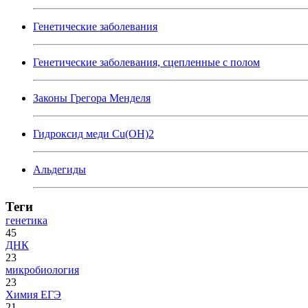
Генетические заболевания
Генетические заболевания, сцепленные с полом
Законы Грегора Менделя
Гидроксид меди Cu(OH)2
Альдегиды
Теги
генетика
45
ДНК
23
микробиология
23
Химия ЕГЭ
21