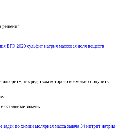
а решения.
ия ЕГЭ 2020
сульфит натрия
массовая доля веществ
й алгоритм, посредством которого возможно получить
е.
се остальные задачи.
е задач по химии
молярная масса
задача 34
нитрит натрия