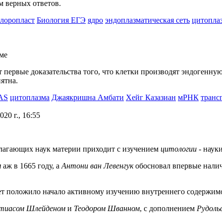
м верных ответов.
лоропласт
Биология ЕГЭ
ядро
эндоплазматическая сеть
цитопла
ят первые доказательства того, что клетки производят эндогенн
ятна.
AS
цитоплазма
Джаякришна Амбати
Хейг Казазиан
мРНК
транс
020 г., 16:55
лагающих наук материи приходит с изучением
цитологии
- науки
м
аж в 1665 году, а
Антони ван Левенгук
обосновал впервые налич
ет положило начало активному изучению внутреннего содержимо
иасом Шлейденом
и
Теодором Шванном
, с дополнением
Рудоль