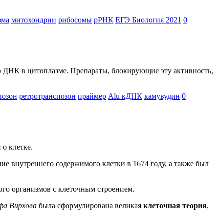
зма
митохондрии
рибосомы
рРНК
ЕГЭ Биология 2021
0
ую ДНК в цитоплазме. Препараты, блокирующие эту активность,
позон
ретротранспозон
праймер
Alu кДНК
камувудин
0
 о клетке.
ие внутреннего содержимого клетки в 1674 году, а также был
го организмов с клеточным строением.
фа Вирхова
была сформулирована великая
клеточная теория
,