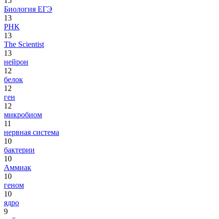
15
Биология ЕГЭ
13
РНК
13
The Scientist
13
нейрон
12
белок
12
ген
12
микробиом
11
нервная система
10
бактерии
10
Аммиак
10
геном
10
ядро
9