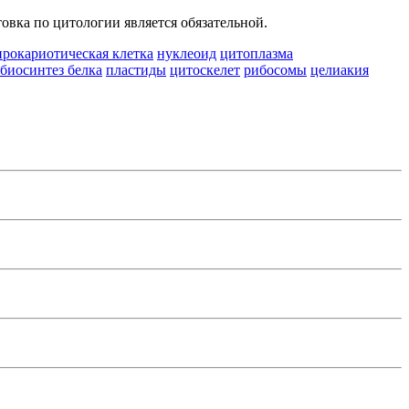
овка по цитологии является обязательной.
прокариотическая клетка
нуклеоид
цитоплазма
биосинтез белка
пластиды
цитоскелет
рибосомы
целиакия