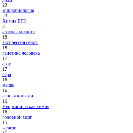
23
микробиология
23
Химия ЕГЭ
21
азотная кислота
18
экспрессия генов
18
генетика человека
17
азот
17
сера
16
мышь
16
серная кислота
16
Неорганическая химия
16
головной мозг
15
железо