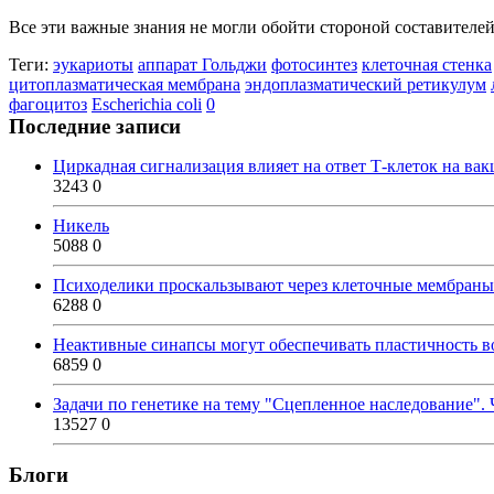
Все эти важные знания не могли обойти стороной составителей
Теги:
эукариоты
аппарат Гольджи
фотосинтез
клеточная стенка
цитоплазматическая мембрана
эндоплазматический ретикулум
фагоцитоз
Escherichia coli
0
Последние записи
Циркадная сигнализация влияет на ответ Т-клеток на ва
3243
0
Никель
5088
0
Психоделики проскальзывают через клеточные мембраны
6288
0
Неактивные синапсы могут обеспечивать пластичность во
6859
0
Задачи по генетике на тему "Сцепленное наследование". 
13527
0
Блоги