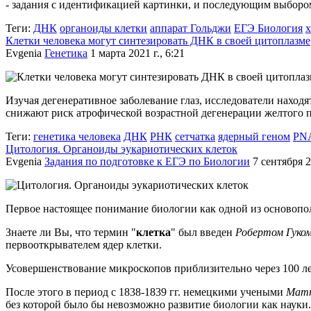
- задания с идентификацией картинки, и последующим выборо
Теги:
ДНК
органоиды клетки
аппарат Гольджи
ЕГЭ Биология
х
Клетки человека могут синтезировать ДНК в своей цитоплазме
Evgenia
Генетика
1 марта 2021 г., 6:21
Изучая дегенеративное заболевание глаз, исследователи наход
снижают риск атрофической возрастной дегенерации желтого п
Теги:
генетика человека
ДНК
РНК
сетчатка
ядерный геном
PN
Цитология. Органоиды эукариотических клеток
Evgenia
Задания по подготовке к ЕГЭ по Биологии
7 сентября 2
Первое настоящее понимание биологии как одной из основопо
Знаете ли Вы, что термин "
клетка
" был введен
Робертом Гуко
первооткрывателем ядер клетки.
Усовершенствование микроскопов приблизительно через 100 л
После этого в период с 1838-1839 гг. немецкими учеными
Матт
без которой было бы невозможно развитие биологии как науки.