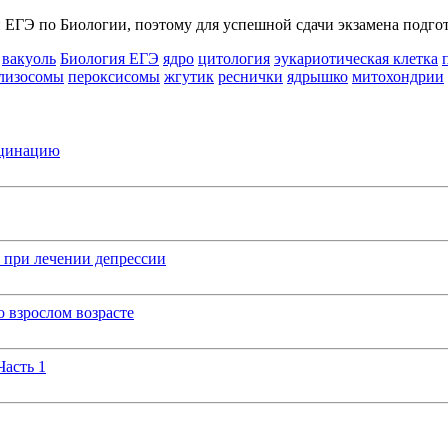
 ЕГЭ по Биологии, поэтому для успешной сдачи экзамена подгот
вакуоль
Биология ЕГЭ
ядро
цитология
эукариотическая клетка
лизосомы
пероксисомы
жгутик
реснички
ядрышко
митохондрии
кцинацию
 при лечении депрессии
 взрослом возрасте
Часть 1