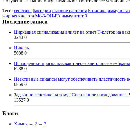
Полученные знания могут помочь вырастить более устойчивые
Теги:
генетика
бактерии
высшие растения
Ботаника
иммунная 
жирная кислота
Mc-3-OH-FA
иммунитет
0
Последние записи
Циркадная сигнализация влияет на ответ Т-клеток на ва
3243
0
Никель
5088
0
Психоделики проскальзывают через клеточные мембраны
6288
0
Неактивные синапсы могут обеспечивать пластичность во
6859
0
Задачи по генетике на тему "Сцепленное наследование". 
13527
0
Блоги
Химия
→
2
→
7