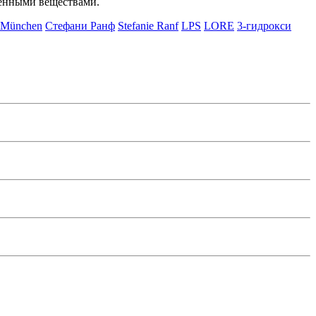
ленными веществами.
t München
Стефани Ранф
Stefanie Ranf
LPS
LORE
3-гидрокси