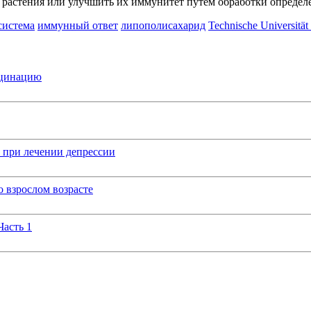
 растения или улучшить их иммунитет путем обработки опреде
система
иммунный ответ
липополисахарид
Technische Universitä
кцинацию
 при лечении депрессии
 взрослом возрасте
Часть 1