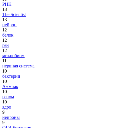
РНК
13
The Scientist
13
нейрон
12
белок
12
ген
12
микробиом
11
нервная система
10
бактерии
10
Аммиак
10
геном
10
ядро
9
нейроны
9
ОГЭ Биология