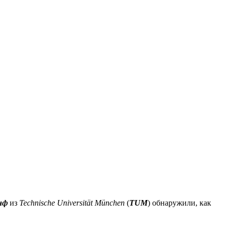
нф
из
Technische
Universität München
(
TUM
) обнаружили, как