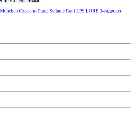
ленными веществами.
t München
Стефани Ранф
Stefanie Ranf
LPS
LORE
3-гидрокси