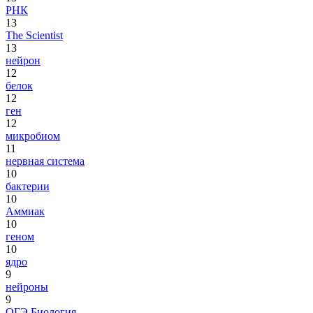
РНК
13
The Scientist
13
нейрон
12
белок
12
ген
12
микробиом
11
нервная система
10
бактерии
10
Аммиак
10
геном
10
ядро
9
нейроны
9
ОГЭ Биология