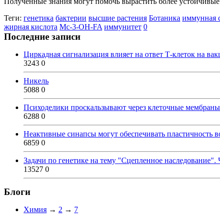
Полученные знания могут помочь вырастить более устойчивые
Теги:
генетика
бактерии
высшие растения
Ботаника
иммунная 
жирная кислота
Mc-3-OH-FA
иммунитет
0
Последние записи
Циркадная сигнализация влияет на ответ Т-клеток на ва
3243
0
Никель
5088
0
Психоделики проскальзывают через клеточные мембраны
6288
0
Неактивные синапсы могут обеспечивать пластичность во
6859
0
Задачи по генетике на тему "Сцепленное наследование". 
13527
0
Блоги
Химия
→
2
→
7