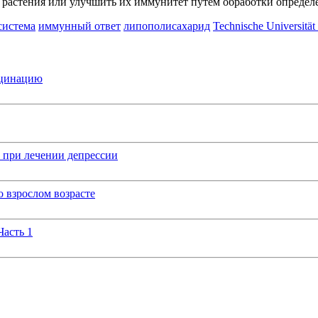
 растения или улучшить их иммунитет путем обработки опреде
система
иммунный ответ
липополисахарид
Technische Universitä
кцинацию
 при лечении депрессии
 взрослом возрасте
Часть 1