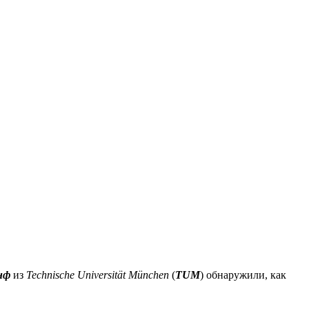
нф
из
Technische
Universität München
(
TUM
) обнаружили, как