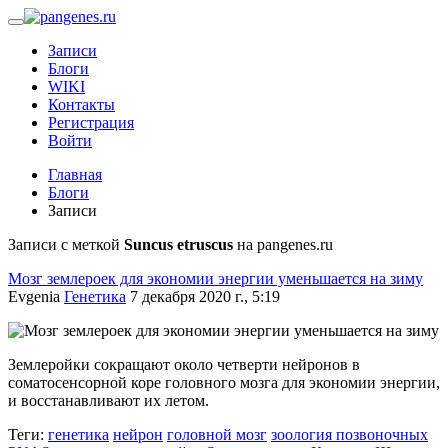
Записи
Блоги
WIKI
Контакты
Регистрация
Войти
Главная
Блоги
Записи
Записи с меткой
Suncus etruscus
на pangenes.ru
Мозг землероек для экономии энергии уменьшается на зиму
Evgenia
Генетика
7 декабря 2020 г., 5:19
Землеройки сокращают около четверти нейронов в
соматосенсорной коре головного мозга для экономии энергии,
и восстанавливают их летом.
Теги:
генетика
нейрон
головной мозг
зоология позвоночных