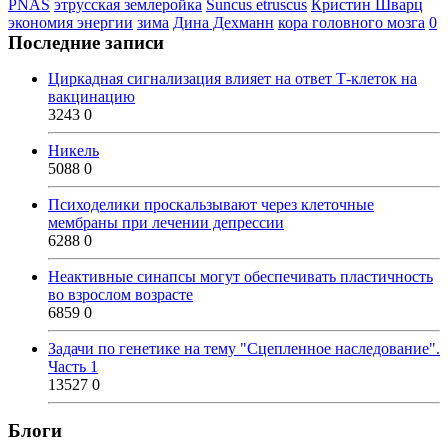
PNAS
этрусская землеройка
Suncus etruscus
Кристин Шварц
экономия энергии
зима
Дина Дехманн
кора головного мозга
0
Последние записи
Циркадная сигнализация влияет на ответ Т-клеток на
вакцинацию
3243
0
Никель
5088
0
Психоделики проскальзывают через клеточные
мембраны при лечении депрессии
6288
0
Неактивные синапсы могут обеспечивать пластичность
во взрослом возрасте
6859
0
Задачи по генетике на тему "Сцепленное наследование".
Часть 1
13527
0
Блоги