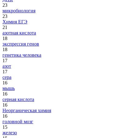
23
микробиология
23
Химия ЕГЭ
21
азотная кислота
18
экспрессия генов
18
генетика человека
17
азот
17
сера
16
мышь
16
серная кислота
16
Неорганическая химия
16
головной мозг
15
железо