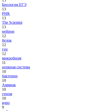
15
Биология ЕГЭ
13
РНК
13
The Scientist
13
нейрон
12
белок
12
ген
12
микробиом
11
нервная система
10
бактерии
10
Аммиак
10
геном
10
ядро
9