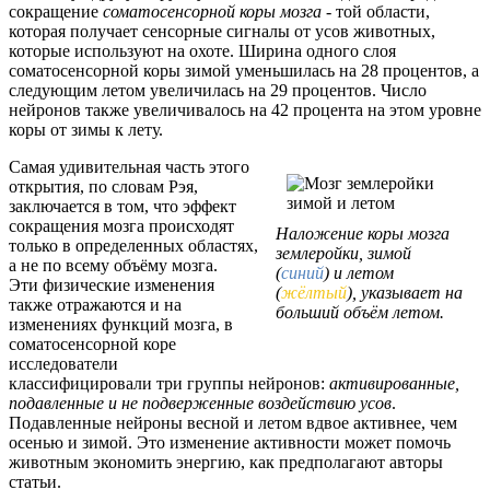
сокращение
соматосенсорной коры мозга
- той области,
которая получает сенсорные сигналы от усов животных,
которые используют на охоте. Ширина одного слоя
соматосенсорной коры зимой уменьшилась на 28 процентов, а
следующим летом увеличилась на 29 процентов. Число
нейронов также увеличивалось на 42 процента на этом уровне
коры от зимы к лету.
Самая удивительная часть этого
открытия, по словам Рэя,
заключается в том, что эффект
сокращения мозга происходят
Наложение коры мозга
только в определенных областях,
землеройки, зимой
а не по всему объёму мозга.
(
синий
) и летом
Эти физические изменения
(
жёлтый
), указывает на
также отражаются и на
больший объём летом.
изменениях функций мозга, в
соматосенсорной коре
исследователи
классифицировали три группы нейронов:
активированные,
подавленные и не подверженные воздействию усов
.
Подавленные нейроны весной и летом вдвое активнее, чем
осенью и зимой. Это изменение активности может помочь
животным экономить энергию, как предполагают авторы
статьи.