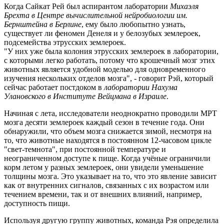
Когда Сайкат Рей был аспирантом лаборатории
Михаэля
Брехта
в
Центре вычислительной нейробиологии им.
Бернштейна в Берлине
, ему было любопытно узнать,
существует ли феномен Денеля и у белозубых землероек,
подсемейства этрусских землероек.
"У них уже была колония этрусских землероек в лаборатории,
с которыми легко работать, потому что крошечный мозг этих
животных является удобной моделью для одновременного
изучения нескольких отделов мозга", - говорит Рэй, который
сейчас работает постдоком в
лаборатории Нахума
Улановского в Институте Вейцмана в Израиле
.
Начиная с лета, исследователи неоднократно проводили МРТ
мозга десяти землероек каждый сезон в течение года. Они
обнаружили, что объем мозга снижается зимой, несмотря на
то, что животные находятся в постоянном 12-часовом цикле
"свет-темнота", при постоянной температуре и
неограниченном доступе к пище. Когда учёные ограничили
корм летом у разных землероек, они увидели уменьшение
толщины мозга. Это указывает на то, что это явление зависит
как от внутренних сигналов, связанных с их возрастом или
течением времени, так и от внешних влияний, например,
доступность пищи.
Используя другую группу животных, команда Рэя определила