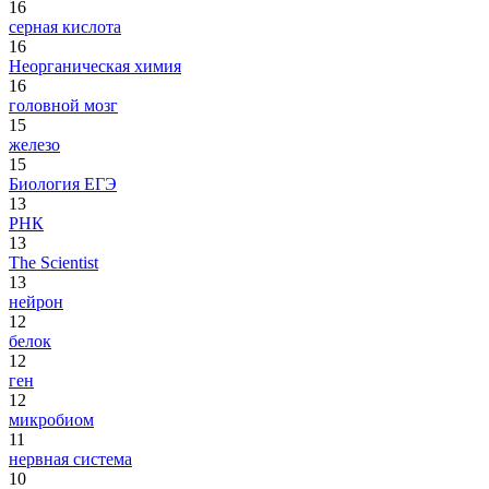
16
серная кислота
16
Неорганическая химия
16
головной мозг
15
железо
15
Биология ЕГЭ
13
РНК
13
The Scientist
13
нейрон
12
белок
12
ген
12
микробиом
11
нервная система
10