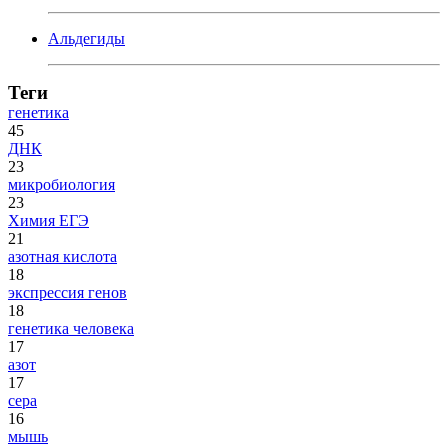
Альдегиды
Теги
генетика
45
ДНК
23
микробиология
23
Химия ЕГЭ
21
азотная кислота
18
экспрессия генов
18
генетика человека
17
азот
17
сера
16
мышь