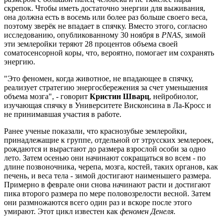
скрепок. Чтобы иметь достаточно энергии для выживания,
она должна есть в восемь или более раз больше своего веса,
поэтому зверёк не впадает в спячку. Вместо этого, согласно
исследованию, опубликованному 30 ноября в
PNAS
, зимой
эти землеройки теряют 28 процентов объема своей
соматосенсорной коры, что, вероятно, помогает им сохранять
энергию.
"Это феномен, когда животное, не впадающее в спячку,
реализует стратегию энергосбережения за счет уменьшения
объема мозга", - говорит
Кристин Шварц
, нейробиолог,
изучающая спячку в Университете Висконсина в Ла-Кросс и
не принимавшая участия в работе.
Ранее ученые показали, что краснозубые землеройки,
принадлежащие к группе, отдельной от этрусских землероек,
рождаются и вырастают до размера взрослой особи за одно
лето. Затем осенью они начинают сокращаться во всем - по
длине позвоночника, черепа, мозга, костей, таких органов, как
печень, и веса тела - зимой достигают наименьшего размера.
Примерно в феврале они снова начинают расти и достигают
пика второго размера по мере половозрелости весной. Затем
они размножаются всего один раз и вскоре после этого
умирают. Этот цикл известен как
феномен Денеля
.