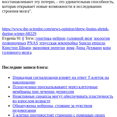
восстанавливают эту потерю, - это удивительная способность,
которая открывает новые возможности в исследовании
строения мозга".
https://www.the-scientist.com/news-opinion/shrew-brains-shrink-
during-winter-68229
Evgenia
91
0
Теги:
генетика
нейрон
головной мозг
зоология
позвоночных
PNAS
этрусская землеройка
Suncus etruscus
Кристин Шварц
экономия энергии
зима
Дина Дехманн
кора
головного мозга
Последние записи блога:
Циркадная сигнализация влияет на ответ Т-клеток на
вакцинацию
Психоделики проскальзывают через клеточные
мембраны при лечении депрессии
Неактивные синапсы могут обеспечивать пластичность
во взрослом возрасте
Обнаружены нейроны, стоящие за чувством
недомогания
Т-клетки противостоят старению с помощью своих