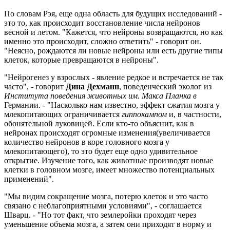
По словам Рэя, еще одна область для будущих исследований -
это то, как происходит восстановление числа нейронов
весной и летом. "Кажется, что нейроны возвращаются, но как
именно это происходит, сложно ответить" - говорит он.
"Неясно, рождаются ли новые нейроны или есть другие типы
клеток, которые превращаются в нейроны".
"Нейрогенез у взрослых - явление редкое и встречается не так
часто", -
говорит
Дина Дехманн
, поведенческий эколог из
Института поведения животных им. Макса Планка в
Германии
. - "Насколько нам известно, эффект сжатия мозга у
млекопитающих ограничивается
гиппокампом
и, в частности,
обонятельной луковицей. Если кто-то объяснит, как в
нейронах происходят огромные изменения(увеличивается
количество нейронов в коре головного мозга у
млекопитающего), то это будет еще одно удивительное
открытие. Изучение того, как животные производят новые
клетки в головном мозге, имеет множество потенциальных
применений".
"Мы видим сокращение мозга, потерю клеток и это часто
связано с неблагоприятными условиями", - соглашается
Шварц. - "Но тот факт, что землеройки проходят через
уменьшение объема мозга, а затем они приходят в норму и