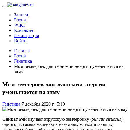
Записи
Блоги
WIKI
Контакты
Регистрация
Войти
Главная
Блоги
Генетика
Мозг землероек для экономии энергии уменьшается на
зиму
Мозг землероек для экономии энергии
уменьшается на зиму
Генетика
7 декабря 2020 г., 5:19
Сайкат Рей
изучает этрусскую землеройку (
Suncus etruscus
),
одного из самых маленьких наземных млекопитающих,
размером с большой палец человека и не тяжелее пары