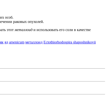
их особ.
лечении раковых опухолей.
ать этот
металлоид
и использовать его соли в качестве
як
яд
arsenicum
металлоид
Ectothiorhodospira shaposhnikovii