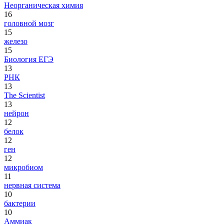
Неорганическая химия
16
головной мозг
15
железо
15
Биология ЕГЭ
13
РНК
13
The Scientist
13
нейрон
12
белок
12
ген
12
микробиом
11
нервная система
10
бактерии
10
Аммиак