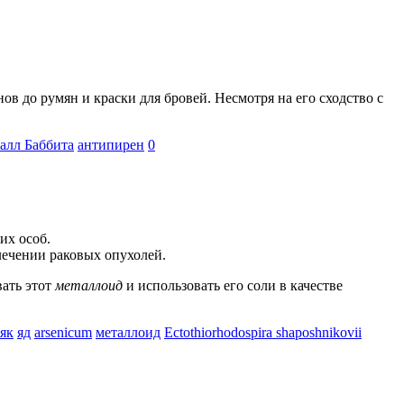
в до румян и краски для бровей. Несмотря на его сходство с
алл Баббита
антипирен
0
их особ.
лечении раковых опухолей.
ать этот
металлоид
и использовать его соли в качестве
як
яд
arsenicum
металлоид
Ectothiorhodospira shaposhnikovii