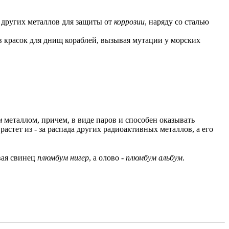
 других металлов для защиты от
коррозии
, наряду со сталью
ав красок для днищ кораблей, вызывая мутации у морских
м
металлом, причем, в виде паров и способен оказывать
астет из - за распада других радиоактивных металлов, а его
вая свинец
плюмбум нигер
, а олово -
плюмбум альбум
.