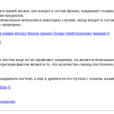
я в нашей жизни: оно входит в состав
бронзы
, покрывает сплавы
ия продуктов.
я
токсичным металлом
в некоторых случаях, когда входит в сост
е запрещено.
я химия
металл
бронза
свинец
Олово
трибутилолово
stannum
0
5
 чистом виде их не проявляет: например, он является
токсичны
ересным фактом является то, что количество свинца постепенно р
оцарапать ногтем), а еще в древности его путали с оловом, назы
ibrio
0
кцинацию