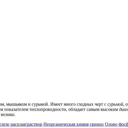
ром, мышьяком и сурьмой. Имеет много сходных черт с
сурьмой
, 
им показателем теплопроводности, обладает самым высоким
диа
 велико.
елезо
расплав\раствор
Неорганическая химия
свинец
Олово
фос