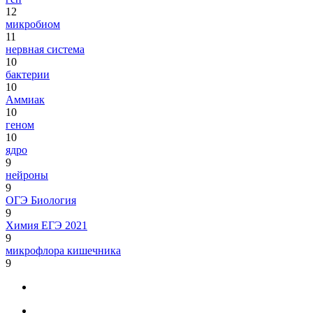
12
микробиом
11
нервная система
10
бактерии
10
Аммиак
10
геном
10
ядро
9
нейроны
9
ОГЭ Биология
9
Химия ЕГЭ 2021
9
микрофлора кишечника
9