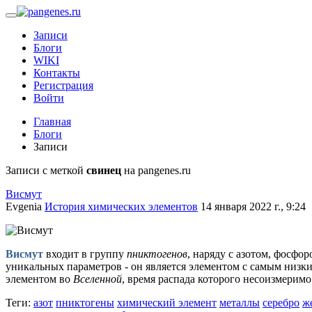
Записи
Блоги
WIKI
Контакты
Регистрация
Войти
Главная
Блоги
Записи
Записи с меткой
свинец
на pangenes.ru
Висмут
Evgenia
История химических элементов
14 января 2022 г., 9:24
Висмут
входит в группу
пниктогенов
, наряду с азотом, фосфо
уникальных параметров - он является элементом с самым низк
элементом во
Вселенной
, время распада которого несоизмеримо
Теги:
азот
пниктогены
химический элемент
металлы
серебро
ж