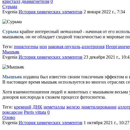
кристалл
диамагнетизм
0
Сурьма
Evgenia
История химических элементов
2 января 2022 г., 7:34
Сурьма
крайне интересный
металлоид
- начиная от его испол
мышьяком, он не обладает сходной токсичностью и мировые по
Теги:
пниктогены
ион
раковая опухоль
аллотропия
Неорганиче
Мышьяк
Evgenia
История химических элементов
23 декабря 2021 г., 10:4
Мышьяк
издавна был известен своим токсичным эффектом и и
В настоящее время мышьяк используется во многих отраслях се
Хотя взаимоотношения людей и животных с мышьяком весьма у
доноров кислорода в схожем процессе фотосинтеза.
Теги:
кремний
ДНК
неметаллы
железо
диметилирование
аллот
роксарсон
Pteris vittata
0
Олово
Evgenia
История химических элементов
1 октября 2021 г., 10:27