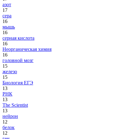
азот
17
сера
16
мышь
16
серная кислота
16
Неорганическая химия
16
головной мозг
15
железо
15
Биология ЕГЭ
13
РНК
13
The Scientist
13
нейрон
12
белок
12
ген