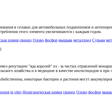
ьзования в сплавах для автомобильных подшипников и антипирено
требления этого элемента увеличиваются с каждым годом.
ская химия
свинец
Олово
фосфор
мышьяк
металлоид
Сурьма
мет
2
мел репутацию "яда королей" из - за частых отравлений монарш
льского хозяйства и в медицине в качестве инсектицидов и при 
бийственны, некоторые бактерии и растения могут аккумулиров
ропия
in vitro
Неорганическая химия
свинец
Олово
фосфор
мышь