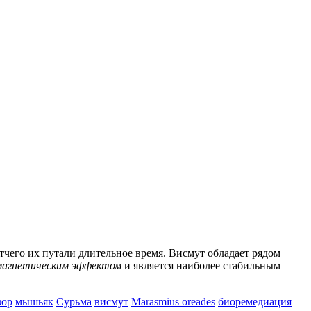
отчего их путали длительное время. Висмут обладает рядом
магнетическим эффектом
и является наиболее стабильным
фор
мышьяк
Сурьма
висмут
Marasmius oreades
биоремедиация