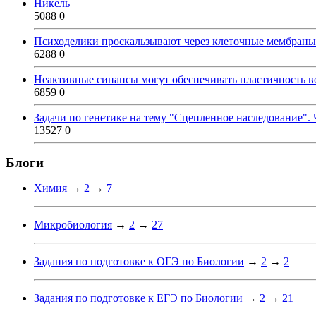
Никель
5088
0
Психоделики проскальзывают через клеточные мембраны
6288
0
Неактивные синапсы могут обеспечивать пластичность во
6859
0
Задачи по генетике на тему "Сцепленное наследование". 
13527
0
Блоги
Химия
→
2
→
7
Микробиология
→
2
→
27
Задания по подготовке к ОГЭ по Биологии
→
2
→
2
Задания по подготовке к ЕГЭ по Биологии
→
2
→
21