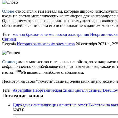
Олово
относится к тем металлам, которые широко используютс
входит в состав металлических контейнеров для консервирован
Однако, несмотря на его очевидные преимущества, он являетс
обитателей, в связи с чем его использование в данном контекст
Теги:
железо
брюхоногие моллюски
аллотропия
Неорганическа
Свинец
Evgenia
История химических элементов
20 сентября 2021 г., 2:2
Свинец
имеет множество интересных свойств, хотя напрямую в
нейротоксическое воздействие
на организм человека; также инт
208
изотоп
Pb
является наиболее стабильным.
Несмотря на свою "тяжесть", свинец очень мягкий(его можно п
Теги:
Aspergillus
Неорганическая химия
металл
свинец
Desulfov
Последние записи
Циркадная сигнализация влияет на ответ Т-клеток на ва
3243
0