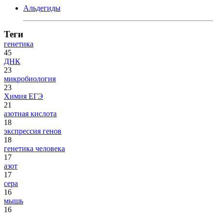
Альдегиды
Теги
генетика
45
ДНК
23
микробиология
23
Химия ЕГЭ
21
азотная кислота
18
экспрессия генов
18
генетика человека
17
азот
17
сера
16
мышь
16