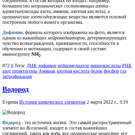
соединений, в состав которых он входит: например,
большинство
неорганических составляющих азота
-
ядовитые(оксиды азота, аммиак, азотная кислота), а
органические азотсодержащие
вещества являются основой
построения любого живого организма.
Дофамин
, формула которого изображена на фото, является
одним из важнейших
нейромедиаторов
, детерминирующих
чувство вознаграждения, привязанности, способности к
обучению и мотивации, содержит в своей составе
аминогруппу
NH
.
2
872
0
Теги:
ДНК
дофамин
нейромедиатор
аминокислоты
РНК
азот
пниктогены
Аммиак
азотная кислота
белок
фосфор
газ
эвтрофикация
Водород
Evgenia
История химических элементов
2 марта 2022 г., 3:19
Водород
- это источник жизни. Это самый распространенный
элемент во
Вселенной
, входит в состав важнейших
соединений, таких как
вода
, все
органические вещества, все