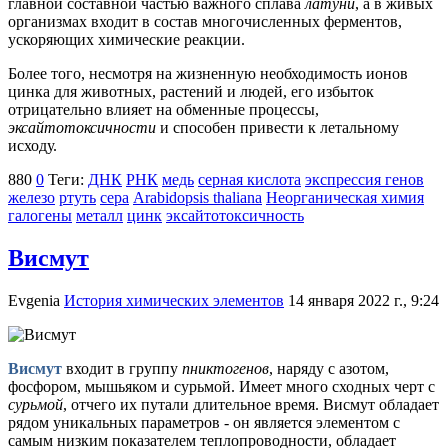
главной составной частью важного сплава
латуни
, а в живых
организмах входит в состав многочисленных ферментов,
ускоряющих химические реакции.
Более того, несмотря на жизненную необходимость ионов
цинка для животных, растений и людей, его избыток
отрицательно влияет на обменные процессы,
эксайтотоксичности
и способен привести к летальному
исходу.
880
0
Теги:
ДНК
РНК
медь
серная кислота
экспрессия генов
железо
ртуть
сера
Arabidopsis thaliana
Неорганическая химия
галогены
металл
цинк
эксайтотоксичность
Висмут
Evgenia
История химических элементов
14 января 2022 г., 9:24
Висмут
входит в группу
пниктогенов
, наряду с азотом,
фосфором, мышьяком и сурьмой. Имеет много сходных черт с
сурьмой
, отчего их путали длительное время. Висмут обладает
рядом уникальных параметров - он является элементом с
самым низким показателем теплопроводности, обладает