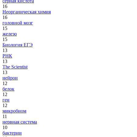
серная кислота
16
Неорганическая химия
16
головной мозг
15
железо
15
Биология ЕГЭ
13
РНК
13
The Scientist
13
нейрон
12
белок
12
ген
12
микробиом
11
нервная система
10
бактерии