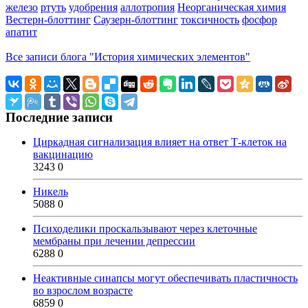
железо
ртуть
удобрения
аллотропия
Неорганическая химия
Вестерн-блоттинг
Саузерн-блоттинг
токсичность
фосфор
апатит
Все записи блога "История химических элементов"
Последние записи
Циркадная сигнализация влияет на ответ Т-клеток на
вакцинацию
3243
0
Никель
5088
0
Психоделики проскальзывают через клеточные
мембраны при лечении депрессии
6288
0
Неактивные синапсы могут обеспечивать пластичность
во взрослом возрасте
6859
0