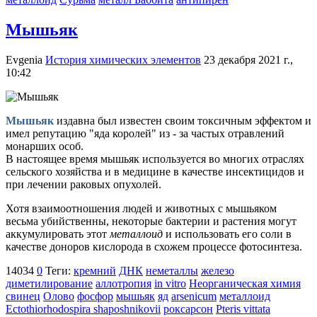
Мышьяк
Evgenia
История химических элементов
23 декабря 2021 г.,
10:42
Мышьяк
издавна был известен своим токсичным эффектом и
имел репутацию "яда королей" из - за частых отравлений
монарших особ.
В настоящее время мышьяк используется во многих отраслях
сельского хозяйства и в медицине в качестве инсектицидов и
при лечении раковых опухолей.
Хотя взаимоотношения людей и животных с мышьяком
весьма убийственны, некоторые бактерии и растения могут
аккумулировать этот
металлоид
и использовать его соли в
качестве доноров кислорода в схожем процессе фотосинтеза.
14034
0
Теги:
кремний
ДНК
неметаллы
железо
диметилирование
аллотропия
in vitro
Неорганическая химия
свинец
Олово
фосфор
мышьяк
яд
arsenicum
металлоид
Ectothiorhodospira shaposhnikovii
роксарсон
Pteris vittata