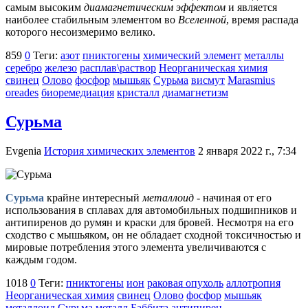
самым высоким
диамагнетическим эффектом
и является
наиболее стабильным элементом во
Вселенной
, время распада
которого несоизмеримо велико.
859
0
Теги:
азот
пниктогены
химический элемент
металлы
серебро
железо
расплав\раствор
Неорганическая химия
свинец
Олово
фосфор
мышьяк
Сурьма
висмут
Marasmius
oreades
биоремедиация
кристалл
диамагнетизм
Сурьма
Evgenia
История химических элементов
2 января 2022 г., 7:34
Сурьма
крайне интересный
металлоид
- начиная от его
использования в сплавах для автомобильных подшипников и
антипиренов до румян и краски для бровей. Несмотря на его
сходство с мышьяком, он не обладает сходной токсичностью и
мировые потребления этого элемента увеличиваются с
каждым годом.
1018
0
Теги:
пниктогены
ион
раковая опухоль
аллотропия
Неорганическая химия
свинец
Олово
фосфор
мышьяк
металлоид
Сурьма
металл Баббита
антипирен