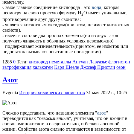
неметаллу.
Самое главное соединение кислорода - это
вода
, которая
несмотря на свою простую формулу H
O имеет уникальные,
2
противоречащие друг другу свойства:
- является кислотным оксидом(при этом, не имеет кислотных
свойств),
- имеет в составе два простых элемента(но из двух газов
получить жидкость в обычных условиях невозможно),
- поддерживает жизнедеятельность(при этом, ее избыток или
недостаток вызывают негативные последствия).
1285
0
Теги:
кислород
неметаллы
Антуан Лавуазье
флогистон
эвтрофикация
халькоген
Карл Шееле
Джозеф Пристли
озон
Азот
Evgenia
История химических элементов
31 мая 2022 г., 10:25
Сложно представить, что название элемента "
азот
"
переводится как "
безжизненный
", учитывая, что он входит в
состав аминокислот, а следовательно, и белков - основой
жизни. Свойства азота сильно отличаются в зависимости от