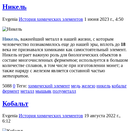
Никель
Evgenia
История химических элементов
1 июня 2023 г., 4:50
Никель
, важнейший металл в нашей жизни, с которым
человечество познакомилось еще до нашей эры, вплоть до
18
века не признавался химиками как самостоятельный элемент.
Никель играет важную роль для биологических объектов в
составе многочисленных
ферментов
; используется в большом
количестве сплавов, в том числе при изготовлении монет; а
также наряду с железом является составной частью
метеоритов
.
5088
0
Теги:
химический элемент
медь
железо
никель
кобальт
фермент
металл
мышьяк
полуметалл
Кобальт
Evgenia
История химических элементов
19 августа 2022 г.,
6:12