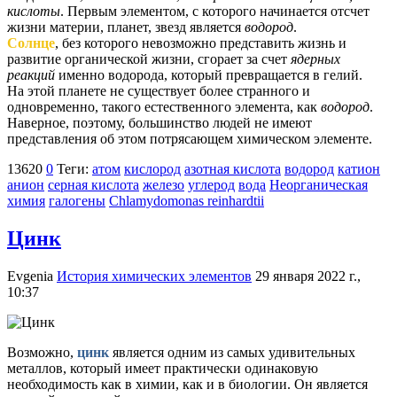
кислоты
. Первым элементом, с которого начинается отсчет
жизни материи, планет, звезд является
водород
.
Солнце
, без которого невозможно представить жизнь и
развитие органической жизни, сгорает за счет
ядерных
реакций
именно водорода, который превращается в гелий.
На этой планете не существует более странного и
одновременно, такого естественного элемента, как
водород
.
Наверное, поэтому, большинство людей не имеют
представления об этом потрясающем химическом элементе.
13620
0
Теги:
атом
кислород
азотная кислота
водород
катион
анион
серная кислота
железо
углерод
вода
Неорганическая
химия
галогены
Chlamydomonas reinhardtii
Цинк
Evgenia
История химических элементов
29 января 2022 г.,
10:37
Возможно,
цинк
является одним из самых удивительных
металлов, который имеет практически одинаковую
необходимость как в химии, как и в биологии. Он является