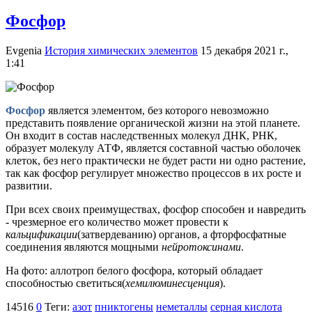
Фосфор
Evgenia
История химических элементов
15 декабря 2021 г.,
1:41
Фосфор
является элементом, без которого невозможно
представить появление органической жизни на этой планете.
Он входит в состав наследственных молекул ДНК, РНК,
образует молекулу АТФ, является составной частью оболочек
клеток, без него практически не будет расти ни одно растение,
так как фосфор регулирует множество процессов в их росте и
развитии.
При всех своих преимуществах, фосфор способен и навредить
- чрезмерное его количество может провести к
кальцификации
(затвердеванию) органов, а фторфосфатные
соединения являются мощными
нейротоксинами
.
На фото: аллотроп белого фосфора, который обладает
способностью светиться(
хемилюминесценция
).
14516
0
Теги:
азот
пниктогены
неметаллы
серная кислота