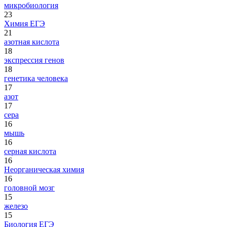
микробиология
23
Химия ЕГЭ
21
азотная кислота
18
экспрессия генов
18
генетика человека
17
азот
17
сера
16
мышь
16
серная кислота
16
Неорганическая химия
16
головной мозг
15
железо
15
Биология ЕГЭ