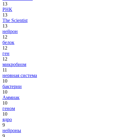
13
РНК
13
The Scientist
13
нейрон
12
белок
12
ген
12
микробиом
11
нервная система
10
бактерии
10
Аммиак
10
геном
10
ядро
9
нейроны
9