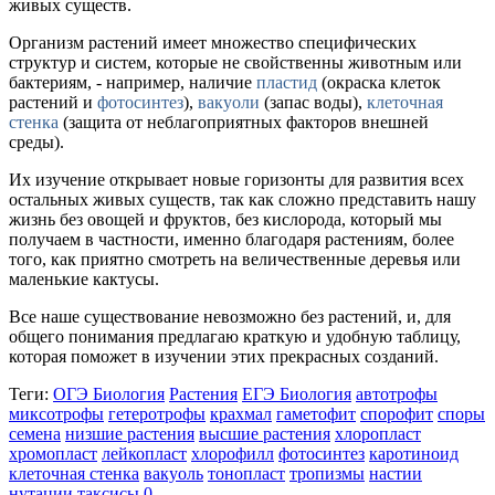
живых существ.
Организм растений имеет множество специфических
структур и систем, которые не свойственны животным или
бактериям, - например, наличие
пластид
(окраска клеток
растений и
фотосинтез
),
вакуоли
(запас воды),
клеточная
стенка
(защита от неблагоприятных факторов внешней
среды).
Их изучение открывает новые горизонты для развития всех
остальных живых существ, так как сложно представить нашу
жизнь без овощей и фруктов, без кислорода, который мы
получаем в частности, именно благодаря растениям, более
того, как приятно смотреть на величественные деревья или
маленькие кактусы.
Все наше существование невозможно без растений, и, для
общего понимания предлагаю краткую и удобную таблицу,
которая поможет в изучении этих прекрасных созданий.
Теги:
ОГЭ Биология
Растения
ЕГЭ Биология
автотрофы
миксотрофы
гетеротрофы
крахмал
гаметофит
спорофит
споры
семена
низшие растения
высшие растения
хлоропласт
хромопласт
лейкопласт
хлорофилл
фотосинтез
каротиноид
клеточная стенка
вакуоль
тонопласт
тропизмы
настии
нутации
таксисы
0