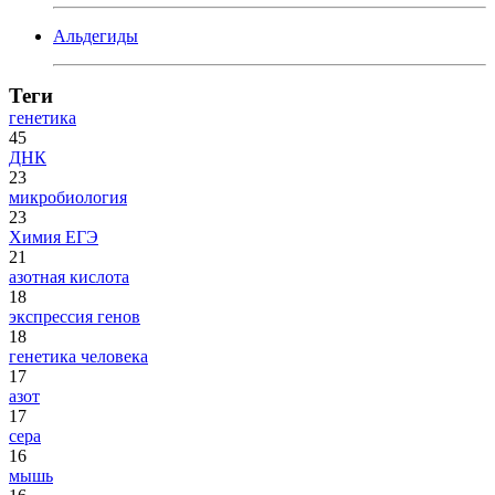
Альдегиды
Теги
генетика
45
ДНК
23
микробиология
23
Химия ЕГЭ
21
азотная кислота
18
экспрессия генов
18
генетика человека
17
азот
17
сера
16
мышь