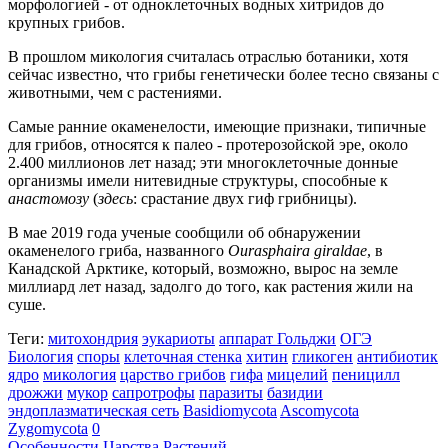
морфологией - от одноклеточных водных хитридов до
крупных грибов.
В прошлом микология считалась отраслью ботаники, хотя
сейчас известно, что грибы генетически более тесно связаны с
животными, чем с растениями.
Самые ранние окаменелости, имеющие признаки, типичные
для грибов, относятся к палео - протерозойской эре, около
2.400 миллионов лет назад; эти многоклеточные донные
организмы имели нитевидные структуры, способные к
анастомозу
(
здесь
: срастание двух гиф грибницы).
В мае 2019 года ученые сообщили об обнаружении
окаменелого гриба, названного
Ourasphaira giraldae
, в
Канадской Арктике, который, возможно, вырос на земле
миллиард лет назад, задолго до того, как растения жили на
суше.
Теги:
митохондрия
эукариоты
аппарат Гольджи
ОГЭ
Биология
споры
клеточная стенка
хитин
гликоген
антибиотик
ядро
микология
царство грибов
гифа
мицелий
пеницилл
дрожжи
мукор
сапротрофы
паразиты
базидии
эндоплазматическая сеть
Basidiomycota
Ascomycota
Zygomycota
0
Особенности Царства Растений