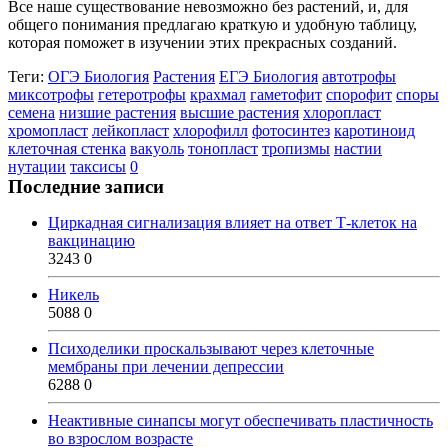
Все наше существование невозможно без растений, и, для
общего понимания предлагаю краткую и удобную таблицу,
которая поможет в изучении этих прекрасных созданий.
Теги:
ОГЭ Биология
Растения
ЕГЭ Биология
автотрофы
миксотрофы
гетеротрофы
крахмал
гаметофит
спорофит
споры
семена
низшие растения
высшие растения
хлоропласт
хромопласт
лейкопласт
хлорофилл
фотосинтез
каротиноид
клеточная стенка
вакуоль
тонопласт
тропизмы
настии
нутации
таксисы
0
Последние записи
Циркадная сигнализация влияет на ответ Т-клеток на
вакцинацию
3243
0
Никель
5088
0
Психоделики проскальзывают через клеточные
мембраны при лечении депрессии
6288
0
Неактивные синапсы могут обеспечивать пластичность
во взрослом возрасте