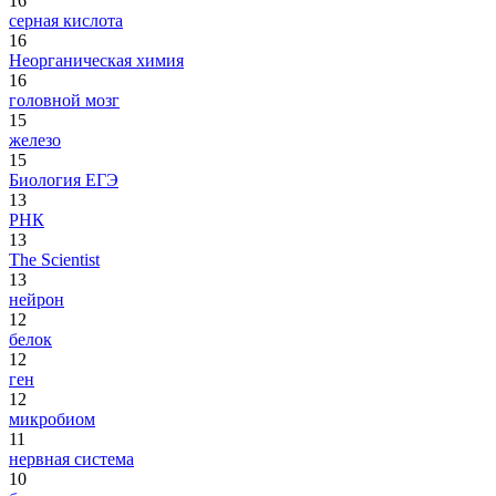
16
серная кислота
16
Неорганическая химия
16
головной мозг
15
железо
15
Биология ЕГЭ
13
РНК
13
The Scientist
13
нейрон
12
белок
12
ген
12
микробиом
11
нервная система
10