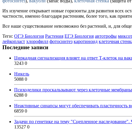
фотосинтез
),
вакуоли
(запас воды),
клеточная стенка
(защита от
Их изучение открывает новые горизонты для развития всех ост
частности, именно благодаря растениям, более того, как прият
Все наше существование невозможно без растений, и, для общ
Теги:
ОГЭ Биология
Растения
ЕГЭ Биология
автотрофы
миксо
лейкопласт
хлорофилл
фотосинтез
каротиноид
клеточная стенк
Последние записи
Циркадная сигнализация влияет на ответ Т-клеток на ва
3243
0
Никель
5088
0
Психоделики проскальзывают через клеточные мембраны
6288
0
Неактивные синапсы могут обеспечивать пластичность во
6859
0
Задачи по генетике на тему "Сцепленное наследование". 
13527
0