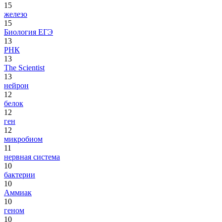
15
железо
15
Биология ЕГЭ
13
РНК
13
The Scientist
13
нейрон
12
белок
12
ген
12
микробиом
11
нервная система
10
бактерии
10
Аммиак
10
геном
10