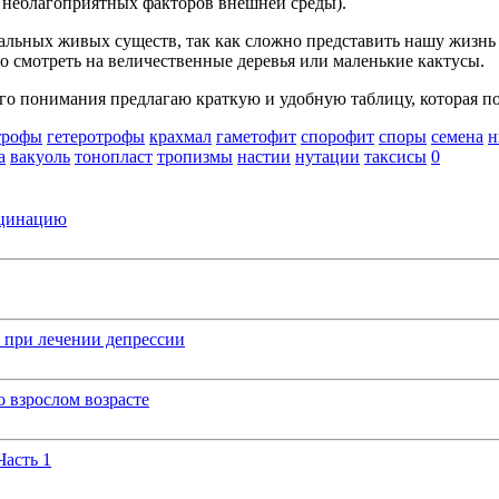
 неблагоприятных факторов внешней среды).
альных живых существ, так как сложно представить нашу жизнь 
но смотреть на величественные деревья или маленькие кактусы.
его понимания предлагаю краткую и удобную таблицу, которая п
трофы
гетеротрофы
крахмал
гаметофит
спорофит
споры
семена
н
а
вакуоль
тонопласт
тропизмы
настии
нутации
таксисы
0
кцинацию
 при лечении депрессии
 взрослом возрасте
Часть 1