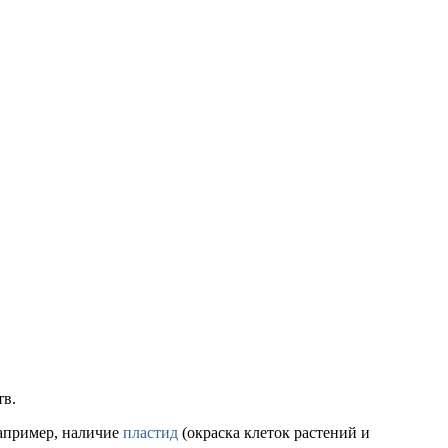
тв.
например, наличие
пластид
(окраска клеток растений и