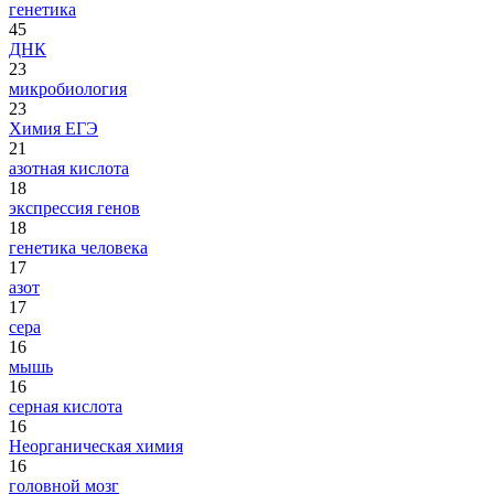
генетика
45
ДНК
23
микробиология
23
Химия ЕГЭ
21
азотная кислота
18
экспрессия генов
18
генетика человека
17
азот
17
сера
16
мышь
16
серная кислота
16
Неорганическая химия
16
головной мозг