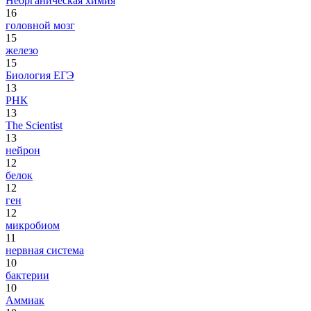
Неорганическая химия
16
головной мозг
15
железо
15
Биология ЕГЭ
13
РНК
13
The Scientist
13
нейрон
12
белок
12
ген
12
микробиом
11
нервная система
10
бактерии
10
Аммиак