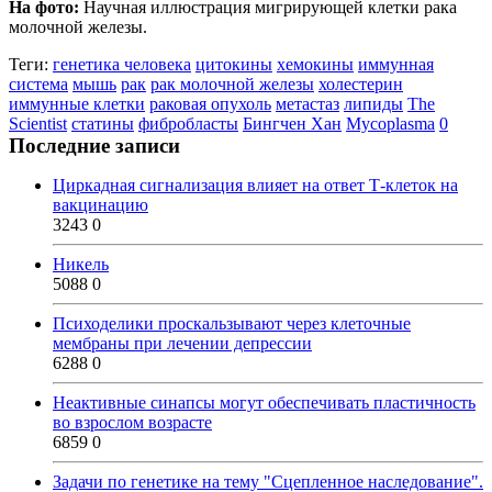
На фото:
Научная иллюстрация мигрирующей клетки рака
молочной железы.
Теги:
генетика человека
цитокины
хемокины
иммунная
система
мышь
рак
рак молочной железы
холестерин
иммунные клетки
раковая опухоль
метастаз
липиды
The
Scientist
статины
фибробласты
Бингчен Хан
Mycoplasma
0
Последние записи
Циркадная сигнализация влияет на ответ Т-клеток на
вакцинацию
3243
0
Никель
5088
0
Психоделики проскальзывают через клеточные
мембраны при лечении депрессии
6288
0
Неактивные синапсы могут обеспечивать пластичность
во взрослом возрасте
6859
0
Задачи по генетике на тему "Сцепленное наследование".