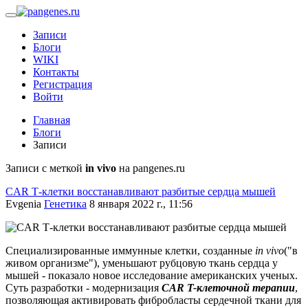
Записи
Блоги
WIKI
Контакты
Регистрация
Войти
Главная
Блоги
Записи
Записи с меткой
in vivo
на pangenes.ru
CAR Т-клетки восстанавливают разбитые сердца мышей
Evgenia
Генетика
8 января 2022 г., 11:56
Специализированные иммунные клетки, созданные
in vivo
("в
живом организме"), уменьшают рубцовую ткань сердца у
мышей - показало новое исследование американских ученых.
Суть разработки - модернизация
CAR T-клеточной терапии
,
позволяющая активировать фибробласты сердечной ткани для