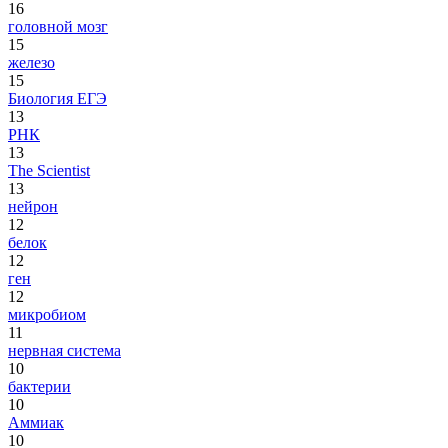
16
головной мозг
15
железо
15
Биология ЕГЭ
13
РНК
13
The Scientist
13
нейрон
12
белок
12
ген
12
микробиом
11
нервная система
10
бактерии
10
Аммиак
10