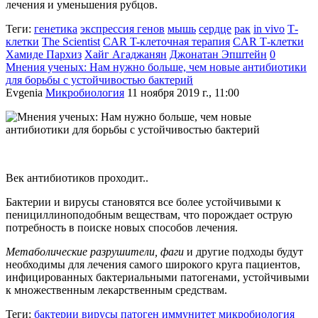
лечения и уменьшения рубцов.
Теги:
генетика
экспрессия генов
мышь
сердце
рак
in vivo
Т-
клетки
The Scientist
CAR T-клеточная терапия
CAR Т-клетки
Хамиде Пархиз
Хайг Агаджанян
Джонатан Эпштейн
0
Мнения ученых: Нам нужно больше, чем новые антибиотики
для борьбы с устойчивостью бактерий
Evgenia
Микробиология
11 ноября 2019 г., 11:00
Век антибиотиков проходит..
Бактерии и вирусы становятся все более устойчивыми к
пенициллиноподобным веществам, что порождает острую
потребность в поиске новых способов лечения.
Метаболические разрушители, фаги
и другие подходы будут
необходимы для лечения самого широкого круга пациентов,
инфицированных бактериальными патогенами, устойчивыми
к множественным лекарственным средствам.
Теги:
бактерии
вирусы
патоген
иммунитет
микробиология