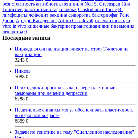
резистентность
антибиотик
пеницилл
Neil S. Greenspan
Нил
Гринспен
золотистый стафилококк
Clostridium difficile
B-
лимфоциты
лейкоцит
вакцина
сыворотка
бактериофаг
Рене
Дюбо
Артуро Касадевалл
Arturo Casadevall
толерантность
in
vitro
in vivo
кишечные бактерии
проантоцианидин
пневмония
лекарства
0
Последние записи
Циркадная сигнализация влияет на ответ Т-клеток на
вакцинацию
3243
0
Никель
5088
0
Психоделики проскальзывают через клеточные
мембраны при лечении депрессии
6288
0
Неактивные синапсы могут обеспечивать пластичность
во взрослом возрасте
6859
0
Задачи по генетике на тему "Сцепленное наследование".
Часть 1